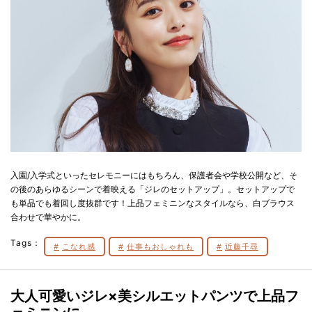
入園/入学式といったセレモニーにはもちろん、保護者会や学校公開など、そ
の後のあらゆるシーンで着映える「ジレのセットアップ」。セットアップで
も単品でも着回し度抜群です！上品フェミニンなスタイルなら、白ブラウス
合わせで華やかに。
Tags：
こなれ感
仕事もおしゃれも
近藤千尋
大人可愛いジレ×美シルエットパンツで上品フ