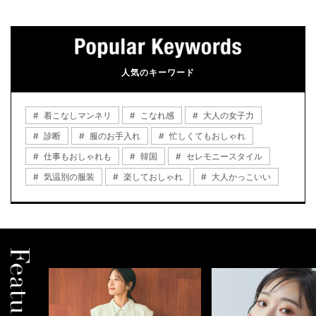
人気のキーワード
着こなしマンネリ
こなれ感
大人の女子力
診断
服のお手入れ
忙しくてもおしゃれ
仕事もおしゃれも
韓国
セレモニースタイル
気温別の服装
楽しておしゃれ
大人かっこいい