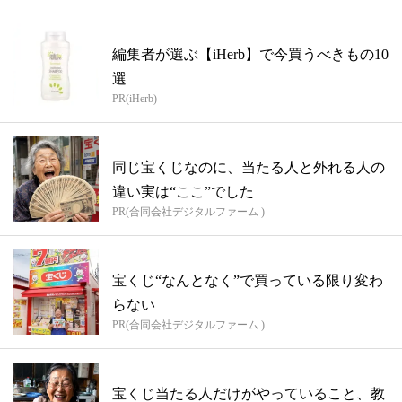
編集者が選ぶ【iHerb】で今買うべきもの10
選
PR(iHerb)
同じ宝くじなのに、当たる人と外れる人の
違い実は“ここ”でした
PR(合同会社デジタルファーム )
宝くじ“なんとなく”で買っている限り変わ
らない
PR(合同会社デジタルファーム )
宝くじ当たる人だけがやっていること、教