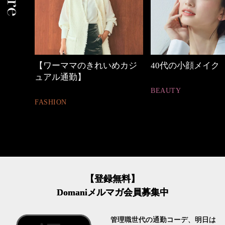
のきれいめカジ
40代の小顔メイク
働く女性
】
BEAUTY
FASHION
【登録無料】
Domaniメルマガ会員募集中
管理職世代の通勤コーデ、明日は