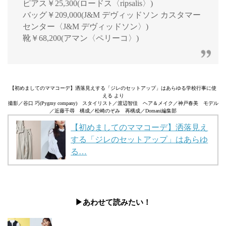
ピアス￥25,300(ロードス〈ripsalis〉)
バッグ￥209,000(J&M デヴィッドソン カスタマー
センター〈J&M デヴィッドソン〉)
靴￥68,200(アマン〈ペリーコ〉)
【初めましてのママコーデ】洒落見えする「ジレのセットアップ」はあらゆる学校行事に使
える より
撮影／谷口 巧(Pygmy company) スタイリスト／渡辺智佳 ヘア＆メイク／神戸春美 モデル
／近藤千尋 構成／松崎のぞみ 再構成／Domani編集部
【初めましてのママコーデ】洒落見え
する「ジレのセットアップ」はあらゆ
る…
▶︎あわせて読みたい！