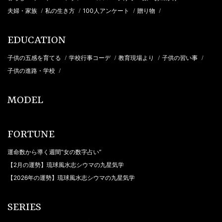
夫婦・家族
私の生き方
100人アンケート
贈り物
/
/
/
/
EDUCATION
子供の五感を育てる
学校行事コーデ
教育現場より
子供の習い事
/
/
/
/
子供の進路・学校
/
MODEL
FORTUNE
運命数から導く週間“女の数字占い”
【2月の運勢】琉球風水志シウマの九星気学
【2026年の運勢】琉球風水志シウマの九星気学
SERIES