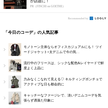
が話題に！
PR（FINCHI on GOETHE）
Recommended by
「今日のコーデ」の人気記事
モノトーン主体ならオフィスカジュアルにも！ ツイ
ードジャケット×太デニムで今の気…
流行中のフリースは、シックな配色&レイヤードで鮮
度よく上品に
力みなくこなれて見える♡ キルティングポンチョで
アクティブな日も都会的に
キャッチーなファージレで、淡いデニムコーデを気
張らず洒落た印象に