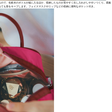
るので、化粧水のボトルが縦に入るほか、収納したものが見やすく出し入れがしやすいつくり。底板
れても形をキープします。フェイスマスクやリップなどの収納に便利なポケット付き。