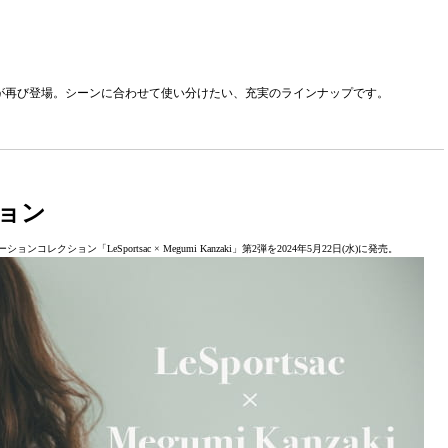
が再び登場。シーンに合わせて使い分けたい、充実のラインナップです。
ョン
レクション「LeSportsac × Megumi Kanzaki」第2弾を2024年5月22日(水)に発売。