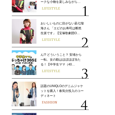
ークな小物を楽しみながら…
LIFESTYLE
おいしいものに目がない凪七瑠
海さん 「エビのお寿司は断然
生派です」【宝塚歌劇団O…
LIFESTYLE
ん!? どういうこと？ 安堵から
一転、女の勘はほぼほぼ当た
る！【中学生ママ（40…
LIFESTYLE
話題のUNIQLOのデニムジャケ
ットを購入！春気分投入のコー
ディネート
FASHION