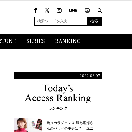
検索
RTUNE
SERIES
RANKING
2026.08.07
ランキング
元タカラジェンヌ 凪七瑠海さ
んのバッグの中身は？ 「ユニ