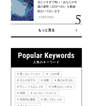
当たりすぎて怖い！あなたの今
週の運勢（2/23〜3/1）を数秘
術占いで占います
FORTUNE
もっと見る
人気のキーワード
着こなしマンネリ
こなれ感
大人の女子力
診断
服のお手入れ
忙しくてもおしゃれ
仕事もおしゃれも
韓国
セレモニースタイル
気温別の服装
楽しておしゃれ
大人かっこいい