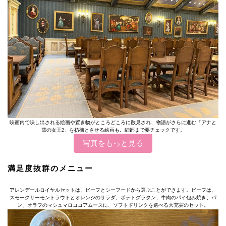
映画内で映し出される絵画や置き物がところどころに散見され、物語がさらに進む「アナと
雪の女王2」を彷彿とさせる絵画も。細部まで要チェックです。
写真をもっと見る
満足度抜群のメニュー
アレンデールロイヤルセットは、ビーフとシーフードから選ぶことができます。ビーフは、
スモークサーモントラウトとオレンジのサラダ、ポテトグラタン、牛肉のパイ包み焼き、パ
ン、オラフのマシュマロココアムースに、ソフトドリンクを選べる大充実のセット。