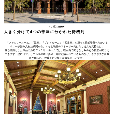
(c)Disney
大きく分けて4つの部屋に分かれた待機列
「ファミリールーム」「温室」「プレイルーム」「図書室」を通って乗船場所へ向かいま
す。一歩踏み入れた瞬間から、ぐっと映画のストーリー内に入り込んだ気持ちに。
赤を基調とした気品のあるファミリールームでは、映画内で聞きなじみのある音楽が聞こえ
てきます。壁にはアナとエルサの幼い姿や、両親と描かれているものなど、さまざまな肖像
画が飾られ、仲睦まじい様子が微笑ましいです。