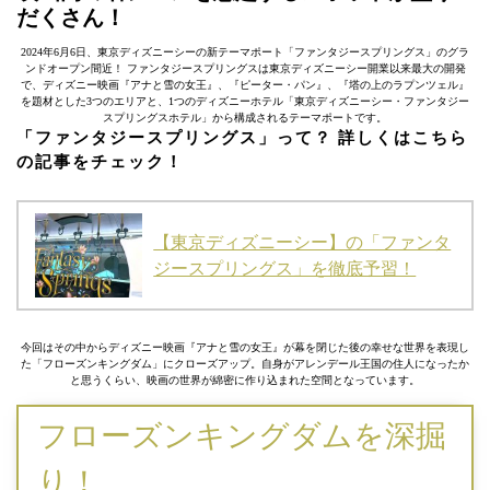
だくさん！
2024年6月6日、東京ディズニーシーの新テーマポート「ファンタジースプリングス」のグラ
ンドオープン間近！ ファンタジースプリングスは東京ディズニーシー開業以来最大の開発
で、ディズニー映画『アナと雪の女王』、『ピーター・パン』、『塔の上のラプンツェル』
を題材とした3つのエリアと、1つのディズニーホテル「東京ディズニーシー・ファンタジー
スプリングスホテル」から構成されるテーマポートです。
「ファンタジースプリングス」って？ 詳しくはこちら
の記事をチェック！
【東京ディズニーシー】の「ファンタ
ジースプリングス」を徹底予習！
今回はその中からディズニー映画『アナと雪の女王』が幕を閉じた後の幸せな世界を表現し
た「フローズンキングダム」にクローズアップ。自身がアレンデール王国の住人になったか
と思うくらい、映画の世界が綿密に作り込まれた空間となっています。
フローズンキングダムを深掘
り！