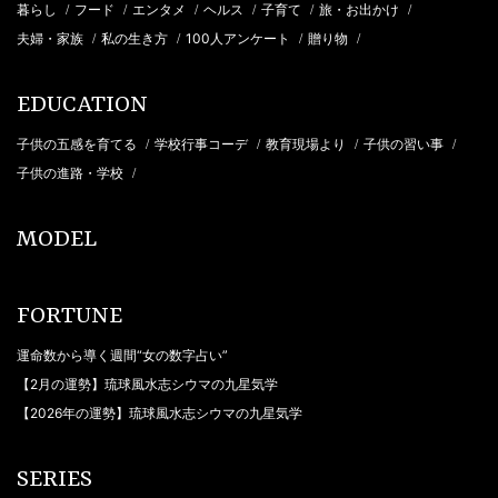
暮らし
フード
エンタメ
ヘルス
子育て
旅・お出かけ
/
/
/
/
/
/
夫婦・家族
私の生き方
100人アンケート
贈り物
/
/
/
/
EDUCATION
子供の五感を育てる
学校行事コーデ
教育現場より
子供の習い事
/
/
/
/
子供の進路・学校
/
MODEL
FORTUNE
運命数から導く週間“女の数字占い”
【2月の運勢】琉球風水志シウマの九星気学
【2026年の運勢】琉球風水志シウマの九星気学
SERIES