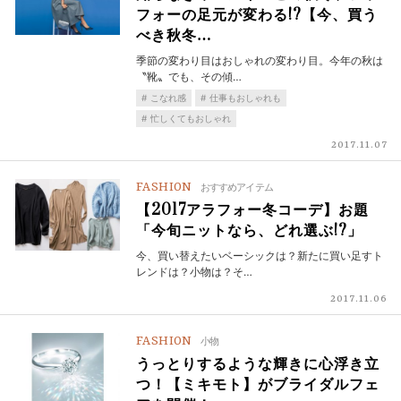
フォーの足元が変わる!?【今、買う
べき秋冬…
季節の変わり目はおしゃれの変わり目。今年の秋は
〝靴〟でも、その傾…
こなれ感
仕事もおしゃれも
忙しくてもおしゃれ
2017.11.07
FASHION
おすすめアイテム
【2017アラフォー冬コーデ】お題
「今旬ニットなら、どれ選ぶ!?」
今、買い替えたいベーシックは？新たに買い足すト
レンドは？小物は？そ…
2017.11.06
FASHION
小物
うっとりするような輝きに心浮き立
つ！【ミキモト】がブライダルフェ