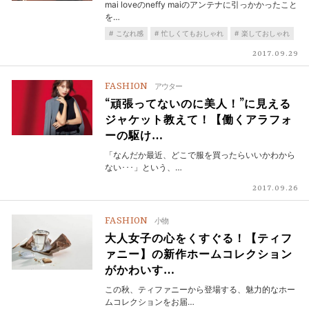
mai loveのneffy maiのアンテナに引っかかったこと
を…
こなれ感
忙しくてもおしゃれ
楽しておしゃれ
2017.09.29
FASHION
アウター
“頑張ってないのに美人！”に見える
ジャケット教えて！【働くアラフォ
ーの駆け…
「なんだか最近、どこで服を買ったらいいかわから
ない･･･」という、…
2017.09.26
FASHION
小物
大人女子の心をくすぐる！【ティフ
ァニー】の新作ホームコレクション
がかわいす…
この秋、ティファニーから登場する、魅力的なホー
ムコレクションをお届…