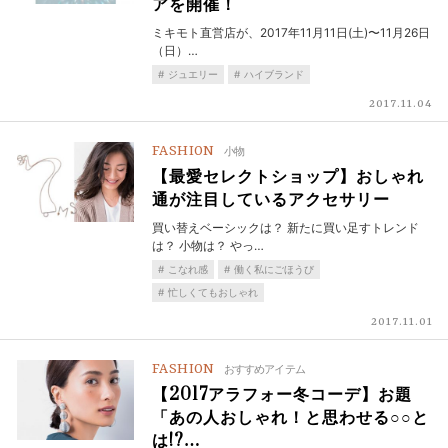
アを開催！
ミキモト直営店が、2017年11月11日(土)〜11月26日
（日）…
ジュエリー
ハイブランド
2017.11.04
FASHION
小物
【最愛セレクトショップ】おしゃれ
通が注目しているアクセサリー
買い替えベーシックは？ 新たに買い足すトレンド
は？ 小物は？ やっ…
こなれ感
働く私にごほうび
忙しくてもおしゃれ
2017.11.01
FASHION
おすすめアイテム
【2017アラフォー冬コーデ】お題
「あの人おしゃれ！と思わせる○○と
は!?…