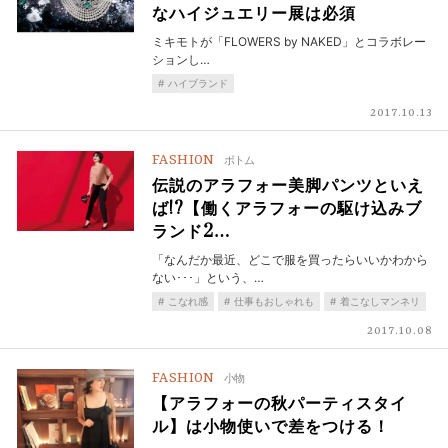
なハイジュエリー展は必須
ミキモトが「FLOWERS by NAKED」とコラボレー
ションし…
ハイブランド
2017.10.13
FASHION
ボトム
伝説のアラフォー美脚パンツといえ
ば!?【働くアラフォーの駆け込みブ
ランド2…
「なんだか最近、どこで服を買ったらいいかわから
ない･･･」という、…
こなれ感
仕事もおしゃれも
着こなしマンネリ
2017.10.08
FASHION
小物
【アラフォーの秋パーティスタイ
ル】は小物使いで差をつける！