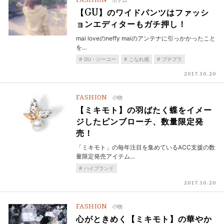
FASHION
【GU】のワイドパンツはファッシ
ョンエディターもガチ押し！
mai loveのneffy maiのアンテナに引っかかったこと
を…
GU・ジーユー
こなれ感
プチプラ
2017.10.20
FASHION
小物
【ミキモト】の羽ばたく蝶をイメー
ジしたピンブローチ、数量限定発
売！
「ミキモト」の毎年注目を集めているACC支援の数
量限定発売アイテム…
ハイブランド
2017.10.20
FASHION
小物
心がときめく【ミキモト】の華やか