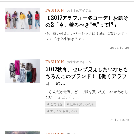
FASHION
おすすめアイテム
【2017アラフォー冬コーデ】お題そ
の2「今、着るべき“色”って!?」
今、買い替えたいベーシックは？新たに買い足すト
レンドは？小物は？そ…
2017.10.26
FASHION
おすすめアイテム
2017秋冬、セレブ見えしたいならも
ちろんこのブランド！【働くアラフ
ォーの…
「なんだか最近、どこで服を買ったらいいかわから
ない･･･」という、…
こなれ感
仕事もおしゃれも
忙しくてもおしゃれ
2017.10.25
ボトム