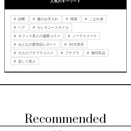
人気のキーワード
診断
服のお手入れ
韓国
こなれ感
ヘア
セレモニースタイル
オフィス美人の偏愛コスメ
ノーテクメーク
みんなの愛用品レポート
40代美容
大人のプチプラコスメ
プチプラ
無印良品
楽して美人
Recommended