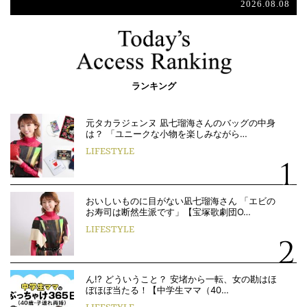
2026.08.08
ランキング
元タカラジェンヌ 凪七瑠海さんのバッグの中身
は？ 「ユニークな小物を楽しみながら…
LIFESTYLE
おいしいものに目がない凪七瑠海さん 「エビの
お寿司は断然生派です」【宝塚歌劇団O…
LIFESTYLE
ん!? どういうこと？ 安堵から一転、女の勘はほ
ぼほぼ当たる！【中学生ママ（40…