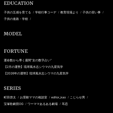
EDUCATION
子供の五感を育てる
学校行事コーデ
教育現場より
子供の習い事
/
/
/
/
子供の進路・学校
/
MODEL
FORTUNE
運命数から導く週間“女の数字占い”
【2月の運勢】琉球風水志シウマの九星気学
【2026年の運勢】琉球風水志シウマの九星気学
SERIES
町田啓太
お受験ママの相談室
editor_kao
こじらせ男
/
/
/
/
宝塚歌劇団OG
ワーママあるある劇場
耳恋
/
/