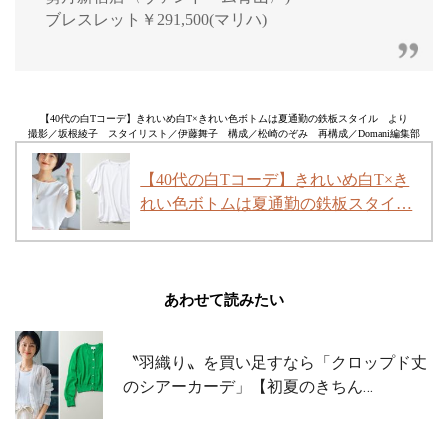
ブレスレット￥291,500(マリハ)
【40代の白Tコーデ】きれいめ白T×きれい色ボトムは夏通勤の鉄板スタイル より
撮影／坂根綾子 スタイリスト／伊藤舞子 構成／松崎のぞみ 再構成／Domani編集部
【40代の白Tコーデ】きれいめ白T×き
れい色ボトムは夏通勤の鉄板スタイ…
あわせて読みたい
〝羽織り〟を買い足すなら「クロップド丈
のシアーカーデ」【初夏のきちん…