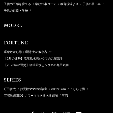
子供の五感を育てる
学校行事コーデ
教育現場より
子供の習い事
/
/
/
/
子供の進路・学校
/
MODEL
FORTUNE
運命数から導く週間“女の数字占い”
【2月の運勢】琉球風水志シウマの九星気学
【2026年の運勢】琉球風水志シウマの九星気学
SERIES
町田啓太
お受験ママの相談室
editor_kao
こじらせ男
/
/
/
/
宝塚歌劇団OG
ワーママあるある劇場
耳恋
/
/