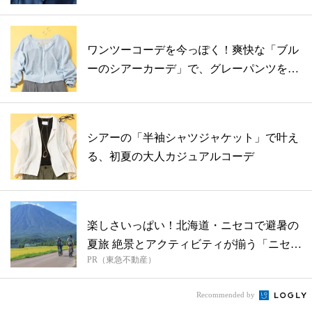
ワンツーコーデを今っぽく！爽快な「ブル
ーのシアーカーデ」で、グレーパンツをフ
ェミ...
シアーの「半袖シャツジャケット」で叶え
る、初夏の大人カジュアルコーデ
楽しさいっぱい！北海道・ニセコで避暑の
夏旅 絶景とアクティビティが揃う「ニセコ
PR（東急不動産）
東...
Recommended by