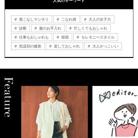
人気のキーワード
着こなしマンネリ
こなれ感
大人の女子力
診断
服のお手入れ
忙しくてもおしゃれ
仕事もおしゃれも
韓国
セレモニースタイル
気温別の服装
楽しておしゃれ
大人かっこいい