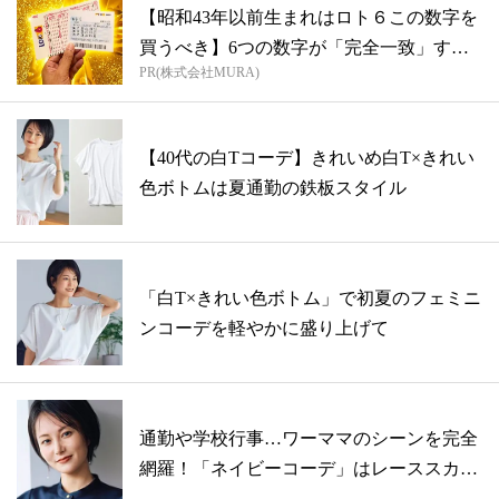
【昭和43年以前生まれはロト６この数字を
買うべき】6つの数字が「完全一致」する
PR(株式会社MURA)
方...
【40代の白Tコーデ】きれいめ白T×きれい
色ボトムは夏通勤の鉄板スタイル
「白T×きれい色ボトム」で初夏のフェミニ
ンコーデを軽やかに盛り上げて
通勤や学校行事…ワーママのシーンを完全
網羅！「ネイビーコーデ」はレーススカー
トで...