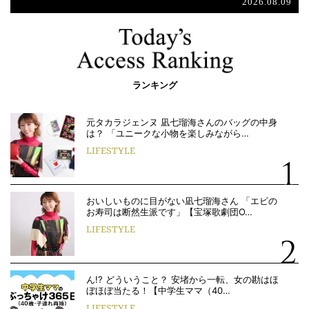
2026.08.09
ランキング
元タカラジェンヌ 凪七瑠海さんのバッグの中身
は？ 「ユニークな小物を楽しみながら…
LIFESTYLE
おいしいものに目がない凪七瑠海さん 「エビの
お寿司は断然生派です」【宝塚歌劇団O…
LIFESTYLE
ん!? どういうこと？ 安堵から一転、女の勘はほ
ぼほぼ当たる！【中学生ママ（40…
LIFESTYLE