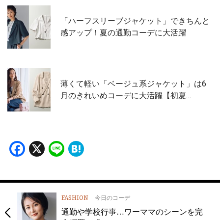
「ハーフスリーブジャケット」できちんと
感アップ！夏の通勤コーデに大活躍
薄くて軽い「ベージュ系ジャケット」は6
月のきれいめコーデに大活躍【初夏…
Facebook
X
Line
Hatena
FASHION
今日のコーデ
通勤や学校行事…ワーママのシーンを完