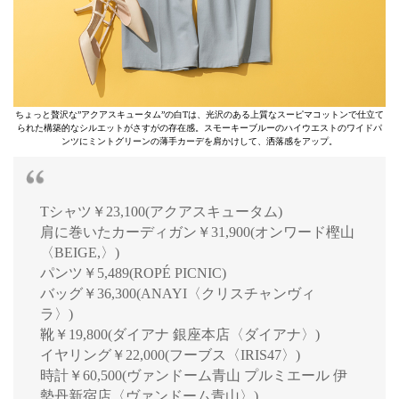
ちょっと贅沢な”アクアスキュータム”の白Tは、光沢のある上質なスーピマコットンで仕立て
られた構築的なシルエットがさすがの存在感。スモーキーブルーのハイウエストのワイドパ
ンツにミントグリーンの薄手カーデを肩かけして、洒落感をアップ。
Tシャツ￥23,100(アクアスキュータム)
肩に巻いたカーディガン￥31,900(オンワード樫山
〈BEIGE,〉)
パンツ￥5,489(ROPÉ PICNIC)
バッグ￥36,300(ANAYI〈クリスチャンヴィ
ラ〉)
靴￥19,800(ダイアナ 銀座本店〈ダイアナ〉)
イヤリング￥22,000(フーブス〈IRIS47〉)
時計￥60,500(ヴァンドーム青山 プルミエール 伊
勢丹新宿店〈ヴァンドーム青山〉)