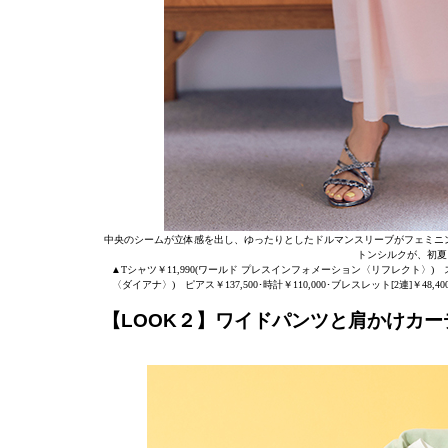
中央のシームが立体感を出し、ゆったりとしたドルマンスリーブがフェミニ
トンシルクが、初夏
▲Tシャツ￥11,990(ワールド プレスインフォメーション〈リフレクト〉) スカート￥6
〈ダイアナ〉) ピアス￥137,500･時計￥110,000･ブレスレット[2連]￥
【LOOK２】ワイドパンツと肩かけカ