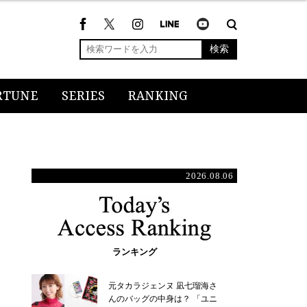
検索
RTUNE
SERIES
RANKING
2026.08.06
ランキング
元タカラジェンヌ 凪七瑠海さ
んのバッグの中身は？ 「ユニ