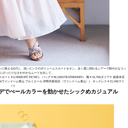
ンに映える白Tに、淡いピンクのボリュームスカートをオン。歩く度に揺れるシアーで軽やかなコッ
にぴったりなさわやかなムードを出して。
,589(ROPÉ PICNIC) バッグ￥98,100(STRATHBERRY) 靴￥18,700(ダイアナ 銀座本店
48,400(ヴァンドーム青山 プルミエール 伊勢丹新宿店〈ヴァンドーム青山〉) ネックレス￥23,100(マリ
ハ)
ーデでぺールカラーを効かせたシックめカジュアル