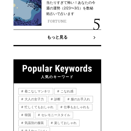
当たりすぎて怖い！あなたの今
週の運勢（2/23〜3/1）を数秘
術占いで占います
FORTUNE
もっと見る
人気のキーワード
着こなしマンネリ
こなれ感
大人の女子力
診断
服のお手入れ
忙しくてもおしゃれ
仕事もおしゃれも
韓国
セレモニースタイル
気温別の服装
楽しておしゃれ
大人かっこいい