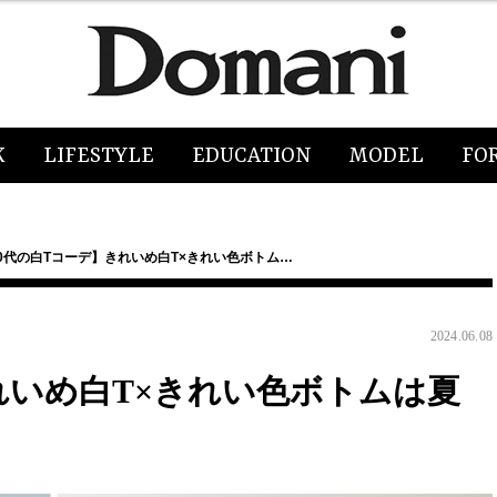
K
LIFESTYLE
EDUCATION
MODEL
FO
0代の白Tコーデ】きれいめ白T×きれい色ボトム…
2024.06.08
れいめ白T×きれい色ボトムは夏