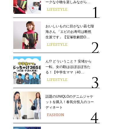
ークな小物を楽しみながら…
LIFESTYLE
おいしいものに目がない凪七瑠
海さん 「エビのお寿司は断然
生派です」【宝塚歌劇団O…
LIFESTYLE
ん!? どういうこと？ 安堵から
一転、女の勘はほぼほぼ当た
る！【中学生ママ（40…
LIFESTYLE
話題のUNIQLOのデニムジャケ
ットを購入！春気分投入のコー
ディネート
FASHION