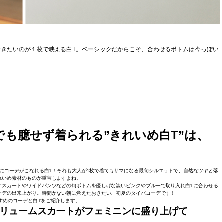
きたいのが１枚で映える白T。ベーシックだからこそ、合わせるボトムは今っぽい
でも臆せず着られる”きれいめ白T”は、
にコーデがこなれる白T！それも大人が1枚で着てもサマになる最旬シルエットで、自然なツヤと落
れいめ素材のものが重宝しますよね。
アスカートやワイドパンツなどの旬ボトムを優しげな淡いピンクやブルーで取り入れ白Tに合わせる
ーデの出来上がり。時間がない朝に覚えたおきたい、初夏のタイパコーデです！
すめのコーデと白Tをご紹介します。
ボリュームスカートがフェミニンに盛り上げて