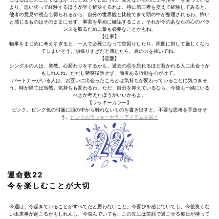
より、思い切って経験するほうが早く解決するわよ。特に第三者を交えて経験してみると、
他者の意見や視点も得られるから、自分の世界観と比較できて頭の中が整理されるわ。怖い
と感じるものはそのままにせず、事実を早めに確認すること。それが今のあなたの心のバラ
ンスを取るために最も必要なことかもね。
【仕事】
物事をまじめに考えすぎると、一人で必死になって空回りしたり、周囲に対して厳しくなっ
てしまいそう。頑張りすぎだと感じたら、肩の力を抜いてね。
【恋愛】
シングルの人は、突然、心変わりをするかも。過去の恋を忘れるほど惹かれる人に出会うか
もしれんね。ただし猪突猛進せず、節度ある行動を心がけて。
パートナーがいる人は、お互いに出会ったころとは気持ちが変わっていることに気づきそ
う。時が経てば当然、気持ちも変わるわ。ただ、自分を抑えているなら、今後も一緒にいる
べきか考えたほうがいいかもよ。
【ラッキーカラー】
ピンク。ピンク色の付箋に頭の中から離れないものを書き出すと、不要な思考を手放せそ
う。
ピンクのラッキーカラーアイテムを探す
運命数22
今を楽しむことが大切
今週は、今起きていることがすべてだと思わないこと。今喜びを感じていても、今後良くな
い出来事が起こるかもしれんし、今悩んでいても、この先には笑顔で過ごせる毎日が待って