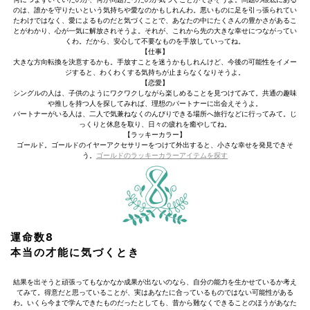
のは、誰かを守りたいという気持ちや愛なのかもしれんわ。悪いものに足を引っ張られてい
たわけではなく、愛によるものだと気づくことで、あなたの中にたくさんの豊かさがあるこ
とがわかり、心が一気に解放されそうよ。それが、これから先の大きな幸せにつながってい
くわ。だから、安心して不要なものを手放していってね。
【仕事】
大きな方向転換を決意するかも。手放すことを迷うかもしれんけど、今後の可能性をイメー
ジすると、わくわくする気持ちが止まらなくなりそうよ。
【恋愛】
シングルの人は、子供のようにワクワクしながら楽しめることを見つけてみて。共通の趣味
や推しを持つ人を探してみれば、理想のパートナーに出会えそうよ。
パートナーがいる人は、二人で気兼ねなくのんびりできる場所へ旅行などに行ってみて。じ
っくりと休息を取り、日々の疲れを癒やしてね。
【ラッキーカラー】
ゴールド。ゴールドのイヤーアクセサリーをつけて外出すると、小さな幸せを発見できそ
う。
ゴールドのラッキーカラーアイテムを探す
運命数8
本当の才能に気づくとき
結果を出そうと頑張ってもなかなか成果が出ないのなら、自分の能力を生かせているか考え
てみて。得意だと思っていることが、実はあなたに合っているものではない可能性がある
わ。いくら今まで学んできたものだったとしても、昔から難なくできることのほうがあなた