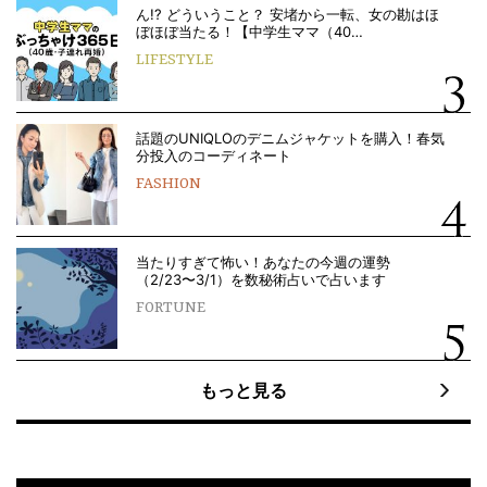
ん!? どういうこと？ 安堵から一転、女の勘はほ
ぼほぼ当たる！【中学生ママ（40…
LIFESTYLE
話題のUNIQLOのデニムジャケットを購入！春気
分投入のコーディネート
FASHION
当たりすぎて怖い！あなたの今週の運勢
（2/23〜3/1）を数秘術占いで占います
FORTUNE
もっと見る