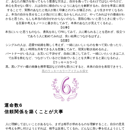
ど、あなたの魅力を知ってもらう最適な方法よ。自分を偽っているわけではないやろけど、
本心を見せない限り、人は自分に都合のいいようにあなたを解釈するわ。自分を率直に表現
することで、実際のあなたと他人が抱く印象とのズレが修正され、より生きやすくなるわ
よ。本当の自分を見せることが負けだと感じるかもしれんけど、やってみればその価値がわ
かると思うわ。もしも本当の自分がわからないのなら、普段心地いいと思うときに使ってい
る言葉や考えをノートに書き出してみて。本来のあなたが見えてくるわよ。
【仕事】
本当にいいと思うものなら、勇気を出してPRしてみて。人に断られることを恐れず、役立つ
であろう人に勧めてみれば、良い結果につながるはずよ。
【恋愛】
シングルの人は、恋愛や結婚を難しく考えず、一緒においしいものを食べて笑い合ったり、
楽しい時間を共有できる人を想像してみて。現実が動き始めるわよ。
パートナーがいる人は、お互いに干渉せず、自由に過ごしてみて。一緒にいたいときは二人
でお茶を飲むなど、つながっているけど自由でいることを大事にすると楽になるわよ。
【ラッキーカラー】
黒。黒いアゲハ蝶の画像を携帯電話などの待ち受けにすると、本来の自分を表現できそう。
黒のラッキーカラーアイテムを探す
運命数6
信頼関係を築くことが大事
人に理解してほしいことがあるなら、まずは相手が求めるものを理解すること。自分の意見
や考えを押し付けようとすれば、相手は反発してくるわ。どんなに良い事を伝えようとして