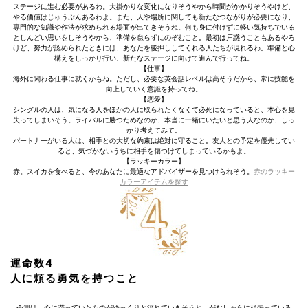
ステージに進む必要があるわ。大掛かりな変化になりそうやから時間がかかりそうやけど、
やる価値はじゅうぶんあるわよ。また、人や場所に関しても新たなつながりが必要になり、
専門的な知識や作法が求められる場面が出てきそうね。何も身に付けずに軽い気持ちでいる
としんどい思いをしそうやから、準備を怠らずにのぞむこと。最初は戸惑うこともあるやろ
けど、努力が認められたときには、あなたを後押ししてくれる人たちが現れるわ。準備と心
構えをしっかり行い、新たなステージに向けて進んで行ってね。
【仕事】
海外に関わる仕事に就くかもね。ただし、必要な英会話レベルは高そうだから、常に技能を
向上していく意識を持ってね。
【恋愛】
シングルの人は、気になる人をほかの人に取られたくなくて必死になっていると、本心を見
失ってしまいそう。ライバルに勝つためなのか、本当に一緒にいたいと思う人なのか、しっ
かり考えてみて。
パートナーがいる人は、相手との大切な約束は絶対に守ること。友人との予定を優先してい
ると、気づかないうちに相手を傷つけてしまっているかもよ。
【ラッキーカラー】
赤。スイカを食べると、今のあなたに最適なアドバイザーを見つけられそう。
赤のラッキー
カラーアイテムを探す
運命数4
人に頼る勇気を持つこと
今週は、心に滞っていたものがゆっくりと流れていきそうね。がむしゃらに頑張っている