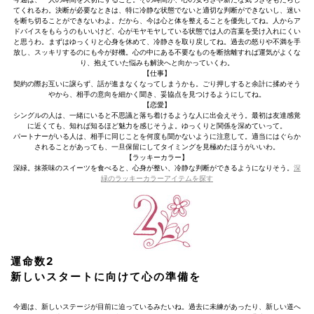
てくれるわ。決断が必要なときは、特に冷静な状態でないと適切な判断ができないし、迷い
を断ち切ることができないわよ。だから、今は心と体を整えることを優先してね。人からア
ドバイスをもらうのもいいけど、心がモヤモヤしている状態では人の言葉を受け入れにくい
と思うわ。まずはゆっくりと心身を休めて、冷静さを取り戻してね。過去の怒りや不満を手
放し、スッキリするのにも今が好機。心の中にある不要なものを断捨離すれば運気がよくな
り、抱えていた悩みも解決へと向かっていくわ。
【仕事】
契約の際お互いに譲らず、話が進まなくなってしまうかも。ごり押しすると余計に揉めそう
やから、相手の意向を細かく聞き、妥協点を見つけるようにしてね。
【恋愛】
シングルの人は、一緒にいると不思議と落ち着けるような人に出会えそう。最初は友達感覚
に近くても、知れば知るほど魅力を感じそうよ。ゆっくりと関係を深めていって。
パートナーがいる人は、相手に同じことを何度も聞かないように注意して。適当にはぐらか
されることがあっても、一旦保留にしてタイミングを見極めたほうがいいわ。
【ラッキーカラー】
深緑。抹茶味のスイーツを食べると、心身が整い、冷静な判断ができるようになりそう。
深
緑のラッキーカラーアイテムを探す
運命数2
新しいスタートに向けて心の準備を
今週は、新しいステージが目前に迫っているみたいね。過去に未練があったり、新しい道へ