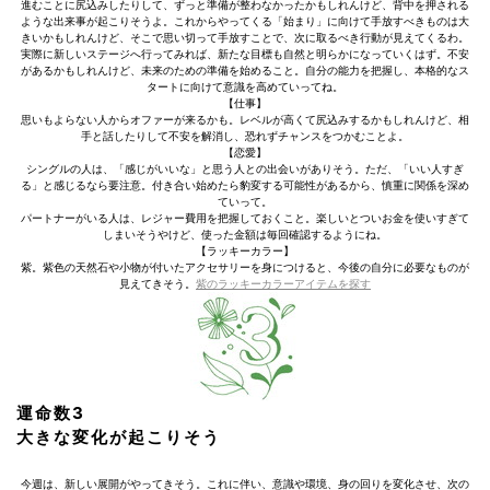
進むことに尻込みしたりして、ずっと準備が整わなかったかもしれんけど、背中を押される
ような出来事が起こりそうよ。これからやってくる「始まり」に向けて手放すべきものは大
きいかもしれんけど、そこで思い切って手放すことで、次に取るべき行動が見えてくるわ。
実際に新しいステージへ行ってみれば、新たな目標も自然と明らかになっていくはず。不安
があるかもしれんけど、未来のための準備を始めること。自分の能力を把握し、本格的なス
タートに向けて意識を高めていってね。
【仕事】
思いもよらない人からオファーが来るかも。レベルが高くて尻込みするかもしれんけど、相
手と話したりして不安を解消し、恐れずチャンスをつかむことよ。
【恋愛】
シングルの人は、「感じがいいな」と思う人との出会いがありそう。ただ、「いい人すぎ
る」と感じるなら要注意。付き合い始めたら豹変する可能性があるから、慎重に関係を深め
ていって。
パートナーがいる人は、レジャー費用を把握しておくこと。楽しいとついお金を使いすぎて
しまいそうやけど、使った金額は毎回確認するようにね。
【ラッキーカラー】
紫。紫色の天然石や小物が付いたアクセサリーを身につけると、今後の自分に必要なものが
見えてきそう。
紫のラッキーカラーアイテムを探す
運命数3
大きな変化が起こりそう
今週は、新しい展開がやってきそう。これに伴い、意識や環境、身の回りを変化させ、次の