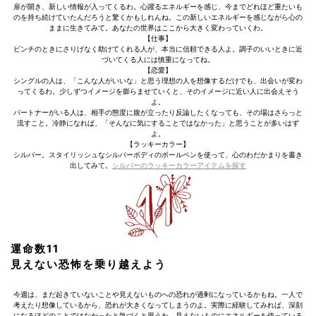
扉が開き、新しい情報が入ってくるわ。心躍るエネルギーを感じ、今までどれほど重たいも
のを持ち続けていたんだろうと驚くかもしれんね。この新しいエネルギーを感じながら心の
ままに生きてみて。あなたの世界はここから大きく変わっていくわ。
【仕事】
ピンチのときにさりげなく助けてくれる人が、本当に信頼できる人よ。調子のいいときに近
づいてくる人には慎重になってね。
【恋愛】
シングルの人は、「こんな人がいいな」と思う理想の人を想像するだけでも、出会いが変わ
ってくるわ。少しずつイメージを膨らませていくと、そのイメージに近い人に出会えそう
よ。
パートナーがいる人は、相手の態度に腹が立ったり反論したくなっても、その場はさらっと
流すこと。冷静になれば、「そんなに気にすることではなかった」と思うことが多いはず
よ。
【ラッキーカラー】
シルバー。スタイリッシュなシルバーボディのボールペンを使って、心のわだかまりを書き
出してみて。
シルバーのラッキーカラーアイテムを探す
運命数11
見えない恐怖を乗り越えよう
今週は、まだ起きていないことや見えないものへの恐れが過剰になっているかもね。一人で
考えたり想像しているから、恐れが大きくなってしまうのよ。実際に経験してみれば、深刻
になるほどのことではなかったと気づくと思うわ。見えないものにエネルギーを使っている