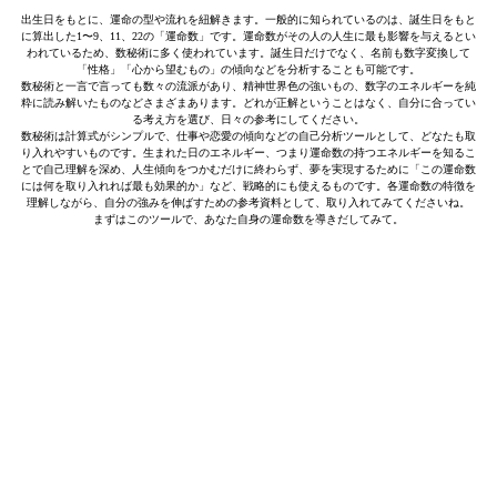
出生日をもとに、運命の型や流れを紐解きます。一般的に知られているのは、誕生日をもと
に算出した1〜9、11、22の「運命数」です。運命数がその人の人生に最も影響を与えるとい
われているため、数秘術に多く使われています。誕生日だけでなく、名前も数字変換して
「性格」「心から望むもの」の傾向などを分析することも可能です。
数秘術と一言で言っても数々の流派があり、精神世界色の強いもの、数字のエネルギーを純
粋に読み解いたものなどさまざまあります。どれが正解ということはなく、自分に合ってい
る考え方を選び、日々の参考にしてください。
数秘術は計算式がシンプルで、仕事や恋愛の傾向などの自己分析ツールとして、どなたも取
り入れやすいものです。生まれた日のエネルギー、つまり運命数の持つエネルギーを知るこ
とで自己理解を深め、人生傾向をつかむだけに終わらず、夢を実現するために「この運命数
には何を取り入れれば最も効果的か」など、戦略的にも使えるものです。各運命数の特徴を
理解しながら、自分の強みを伸ばすための参考資料として、取り入れてみてくださいね。
まずはこのツールで、あなた自身の運命数を導きだしてみて。