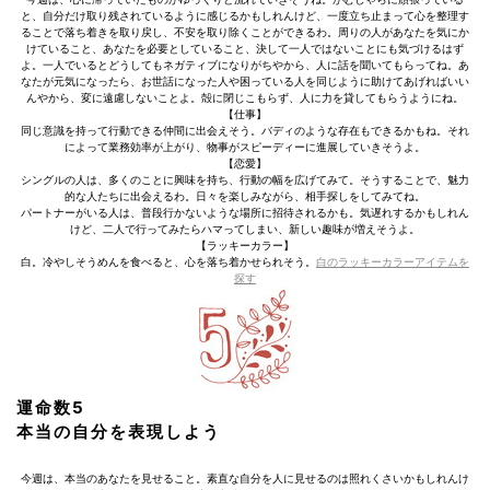
と、自分だけ取り残されているように感じるかもしれんけど、一度立ち止まって心を整理す
ることで落ち着きを取り戻し、不安を取り除くことができるわ。周りの人があなたを気にか
けていること、あなたを必要としていること、決して一人ではないことにも気づけるはず
よ。一人でいるとどうしてもネガティブになりがちやから、人に話を聞いてもらってね。あ
なたが元気になったら、お世話になった人や困っている人を同じように助けてあげればいい
んやから、変に遠慮しないことよ。殻に閉じこもらず、人に力を貸してもらうようにね。
【仕事】
同じ意識を持って行動できる仲間に出会えそう。バディのような存在もできるかもね。それ
によって業務効率が上がり、物事がスピーディーに進展していきそうよ。
【恋愛】
シングルの人は、多くのことに興味を持ち、行動の幅を広げてみて。そうすることで、魅力
的な人たちに出会えるわ。日々を楽しみながら、相手探しをしてみてね。
パートナーがいる人は、普段行かないような場所に招待されるかも。気遅れするかもしれん
けど、二人で行ってみたらハマってしまい、新しい趣味が増えそうよ。
【ラッキーカラー】
白。冷やしそうめんを食べると、心を落ち着かせられそう。
白のラッキーカラーアイテムを
探す
運命数5
本当の自分を表現しよう
今週は、本当のあなたを見せること。素直な自分を人に見せるのは照れくさいかもしれんけ