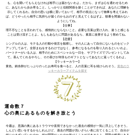
も、心を開いてもらえなければ相手には届かないわよ。だから、まずは心を通わせるため
に、あなたから歩み寄ること。しっかりと信頼関係を築くことができれば、あなたに理解を
示してくれるわ。自分の思いは横に置いておいて、相手の視点になって物事を考えてみれ
ば、どうやったら相手に気持ちが届くのかもおのずと見えてくるはずよ。順番を間違わない
ようにしてね。
【仕事】
理不尽なことを言われても、感情的にならないこと。必要な言葉は受け入れ、違うと感じる
ことは受け流すことよ。もしもあなたに問題があるなら、素直に改善するよう努めてね。
【恋愛】
シングルの人は、モテる人の行動や発言を観察し、その人にあって自分にないものをピック
アップしてみて。全部まねをするわけではなく、参考になるものを取り入れるといいわよ。
パートナーがいる人は、相手のためにスペシャルな一日を、サプライズでプレゼントしてみ
て。喜んでくれるやろし、その喜びが何倍ものギフトとなってあなたに返ってくるわよ。
【ラッキーカラー】
黄色。錦糸卵がたっぷりのったお寿司を食べると、人の言葉に耳を傾けられそう。
黄色のラ
ッキーカラーアイテムを探す
運命数７
心の奥にあるものを解き放とう
今週は、意識の奥にあるトラウマや直視できなかった過去の感情が一気に浮上してきそう。
しんどい思いをするかもしれんけど、過去の問題が洗いざらい表に出てくることで、自分が
何につまずいていたのか、何が問題だったのか気づくことができそうよ。問題の根底にある