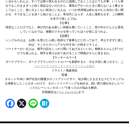
いるかもしれんよ。すべては移り変わるものだと認識しておくことはとても大事。いくら幸
せでもこのままずっと続く保証はないのだから、運気が下がったときに困らないよう蓄えを
しておくこと。逆に今よくない状況にいる人は、いつか停滞期は終わるのだと自分に言い聞
かせ、今できることを淡々と続けることよ。有頂天にならず、人生に落胆もせず、この瞬間
を全力で楽しんでね。
【仕事】
得意なことだけでなく、伸び代のある新しい技能を磨いていくこと。世の中がどんどん変化
していくなかでは、複数のスキルを持っていたほうが役に立つわよ。
【恋愛】
シングルの人は、お誘いを受けたら軽い気持ちで食事などに行ってみて。考えすぎずに楽し
めば、そこからカジュアルな付き合いが始まりそうよ。
パートナーがいる人は、相手の話をしっかり聞いてあげるといいわ。相槌をちゃんと打つだ
けでも喜ぶわよ。相手を受け止めてあげることで関係がさらに深まるわ。
【ラッキーカラー】
ダークブラウン。ダークブラウンのブックカバーを新調すると、今を大切に過ごせそう。
ダ
ークブラウンのラッキーカラーアイテムを探す
イラスト／風森美絵
監修
タロットYURI／神戸在住の開運タロットアドバイザー。幼少期にさまざまなスピリチュアル
な体験をしたことがきっかけで、タロットリーディングを始める。鋭い第六感を生かした“イ
ンスピレーションタロット”で多くの人の悩みを解決。
対面鑑定は
@yuri_unmeikaika
まで。
Facebook
X
Line
Hatena