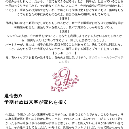
の強みかもしれんよ。だから、「誰でもできるだろう」とか「簡単だ」と思っていることを
一度ゆっくり考えてみて。その難なくできることにこそ、今後の成功の可能性が秘められて
いそうよ。重要なのは資格ではないわ。才能という宝物は驚くほど身近にあり、無理をしな
くてもあなたの中にあるものなのよ。自分の強みの棚卸しをしてみてね。
【仕事】
目標を追いかけて必死になりがちかもしれんけど、食生活や睡眠がおざなりでは体調を崩す
可能性があるわ。生活リズムを整えたり、夏バテ対策をしっかり行なってね。
【恋愛】
シングルの人は、心の余裕を持つこと。あなたを利用しようとする人がいるかもしれんか
ら、誠実な人だけが寄って来るよう、凛とした姿勢でいることよ。
パートナーがいる人は、相手の批判や悪口を聞くことがあっても、決して相手に同意しない
こと。あなたが選んだ大事な人なのだから、相手に対する誠意とプライドを持ってね。
【ラッキーカラー】
青。青いトップスを着て外出すると、自分の才能に気づけそう。
青のラッキーカラーアイテ
ムを探す
運命数9
予期せぬ出来事が変化を招く
今週は、予測のつかない出来事が起こりそうね。自分ではどうもできないことやろから、そ
の出来事が落ち着くのを静かに待つことよ。そのあとには、あなたの中で詰まっていて苦し
かったものが吐き出される感覚が訪れると思うわ。ずっと抱えていた滞りが流れ出ていきそ
うよ。その途中はとてもしんどいやろけど、奥底からスッキリすれば、今まで開かなかった