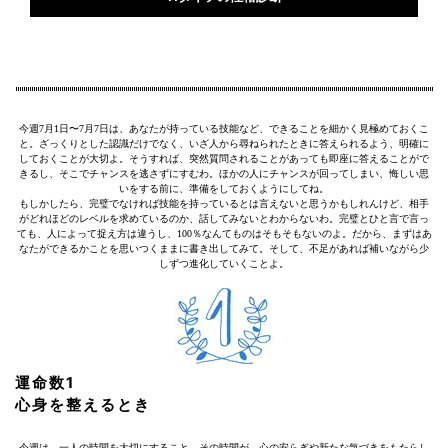
今週7月1日〜7月7日は、あなたが持っている技能など、できることを細かく見極めておくこ
と。ざっくりとした認識だけでなく、いざ人から尋ねられたときに答えられるよう、明確に
しておくことが大切よ。そうすれば、突然質問されることがあっても即座に答えることがで
きるし、そこでチャンスを逃さずにすむわ。ほかの人にチャンスが回ってしまい、悔しい思
いをする前に、準備をしておくようにしてね。
もしかしたら、完璧でなければ技能を持っているとは言えないと思うかもしれんけど、相手
がどれほどのレベルを求めているのか、話してみないとわからないわ。完璧とひと言で言っ
ても、人によって捉え方は違うし、100％なんてものはそもそもないのよ。だから、まずはあ
なたができるかことを思いつくままに書き出してみて。そして、不足があれば補いながら少
しずつ進化していくことよ。
運命数1
心身を整えるとき
今週は、一人の時間を大切にすること。その時間が、心の安らぎや新たな気づきをもたらし