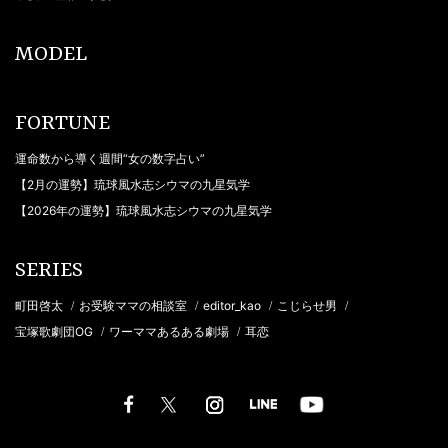
MODEL
FORTUNE
運命数から導く週間“女の数字占い”
【2月の運勢】琉球風水志シウマの九星気学
【2026年の運勢】琉球風水志シウマの九星気学
SERIES
町田啓太
お受験ママの相談室
editor_kao
こじらせ男
/
/
/
/
宝塚歌劇団OG
ワーママあるある劇場
耳恋
/
/