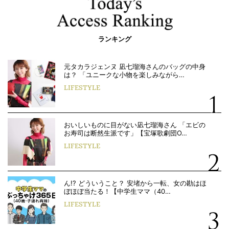
ランキング
元タカラジェンヌ 凪七瑠海さんのバッグの中身
は？ 「ユニークな小物を楽しみながら…
LIFESTYLE
おいしいものに目がない凪七瑠海さん 「エビの
お寿司は断然生派です」【宝塚歌劇団O…
LIFESTYLE
ん!? どういうこと？ 安堵から一転、女の勘はほ
ぼほぼ当たる！【中学生ママ（40…
LIFESTYLE