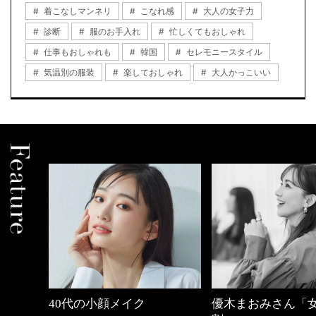
着こなしマンネリ
こなれ感
大人の女子力
診断
服のお手入れ
忙しくてもおしゃれ
仕事もおしゃれも
韓国
セレモニースタイル
気温別の服装
楽しておしゃれ
大人かっこいい
優木まおみさん「女の時間
働く女性のバッグ