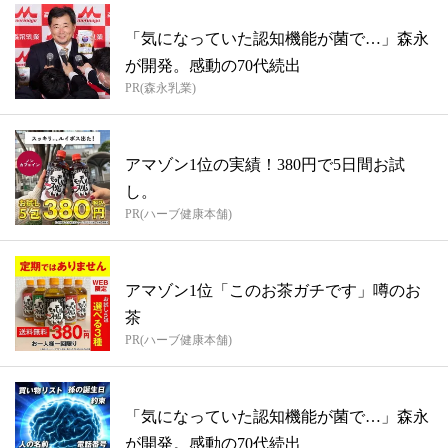
「気になっていた認知機能が菌で…」森永
が開発。感動の70代続出
PR(森永乳業)
アマゾン1位の実績！380円で5日間お試
し。
PR(ハーブ健康本舗)
アマゾン1位「このお茶ガチです」噂のお
茶
PR(ハーブ健康本舗)
「気になっていた認知機能が菌で…」森永
が開発。感動の70代続出