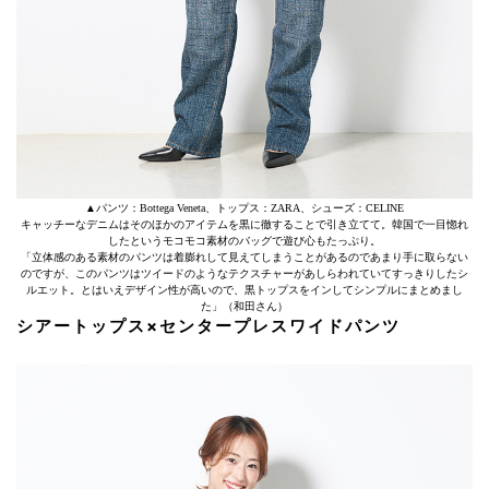
▲パンツ：Bottega Veneta、トップス：ZARA、シューズ：CELINE
キャッチーなデニムはそのほかのアイテムを黒に徹することで引き立てて。韓国で一目惚れ
したというモコモコ素材のバッグで遊び心もたっぷり。
「立体感のある素材のパンツは着膨れして見えてしまうことがあるのであまり手に取らない
のですが、このパンツはツイードのようなテクスチャーがあしらわれていてすっきりしたシ
ルエット。とはいえデザイン性が高いので、黒トップスをインしてシンプルにまとめまし
た」（和田さん）
シアートップス×センタープレスワイドパンツ