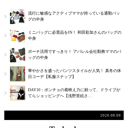
流行に敏感なアクティブママが持っている通勤バッ
グの中身
ミニバッグに必需品をIN！ 和田彩加さんのバッグの
中身
ポーチ活用ですっきり！ アパレル会社勤務ママのバ
ッグの中身
華やかさを盛ったパンツスタイルが人気！ 真冬の休
日コーデ【私服スナップ】
DAY10：ポンチョの着映え力に頼って、ドライブが
てらショッピングへ【浅野里絵さ…
2026.08.09