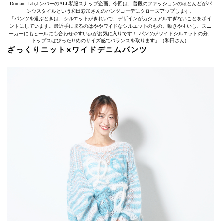
Domani LabメンバーのALL私服スナップ企画。今回は、普段のファッションのほとんどがパ
ンツスタイルという和田彩加さんのパンツコーデにクローズアップします。
「パンツを選ぶときは、シルエットがきれいで、デザインがカジュアルすぎないことをポイ
ントにしています。最近手に取るのはややワイドなシルエットのもの。動きやすいし、スニ
ーカーにもヒールにも合わせやすい点がお気に入りです！ パンツがワイドシルエットの分、
トップスはぴったりめのサイズ感でバランスを取ります」（和田さん）
ざっくりニット×ワイドデニムパンツ