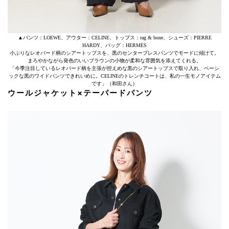
▲パンツ：LOEWE、アウター：CELINE、トップス：rag & bone、シューズ：PIERRE
HARDY、バッグ：HERMES
小ぶりなレオパード柄のシアートップスを、黒のセンタープレスパンツでモードに傾けて。
まろやかながら発色のいいブラウンの小物が柔和な雰囲気を添えてくれる。
「今季注目しているレオパード柄を主張が控えめな黒のシアートップスで取り入れ、ベーシ
ックな黒のワイドパンツできれいめに。CELINEのトレンチコートは、私の一生モノアイテム
です」（和田さん）
ウールジャケット×テーパードパンツ