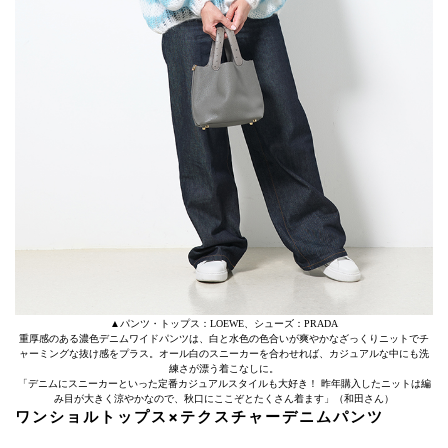
▲パンツ・トップス：LOEWE、シューズ：PRADA
重厚感のある濃色デニムワイドパンツは、白と水色の色合いが爽やかなざっくりニットでチ
ャーミングな抜け感をプラス。オール白のスニーカーを合わせれば、カジュアルな中にも洗
練さが漂う着こなしに。
「デニムにスニーカーといった定番カジュアルスタイルも大好き！ 昨年購入したニットは編
み目が大きく涼やかなので、秋口にここぞとたくさん着ます」（和田さん）
ワンショルトップス×テクスチャーデニムパンツ