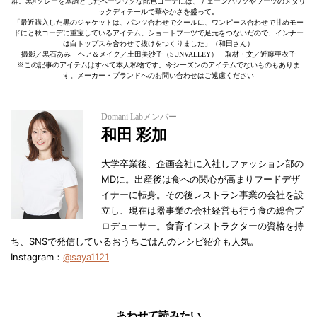
群。黒×グレーを基調としたベーシックな配色コーデには、チェーンバッグやブーツのメタリ
ックディテールで華やかさを盛って。
「最近購入した黒のジャケットは、パンツ合わせでクールに、ワンピース合わせで甘めモー
ドにと秋コーデに重宝しているアイテム。ショートブーツで足元をつないだので、インナー
は白トップスを合わせて抜けをつくりました」（和田さん）
撮影／黒石あみ ヘア＆メイク／土田美沙子（SUNVALLEY） 取材・文／近藤亜衣子
※この記事のアイテムはすべて本人私物です。今シーズンのアイテムでないものもありま
す。メーカー・ブランドへのお問い合わせはご遠慮ください
Domani Labメンバー
和田 彩加
大学卒業後、企画会社に入社しファッション部の
MDに。出産後は食への関心が高まりフードデザ
イナーに転身。その後レストラン事業の会社を設
立し、現在は器事業の会社経営も行う食の総合プ
ロデューサー。食育インストラクターの資格を持
ち、SNSで発信しているおうちごはんのレシピ紹介も人気。
Instagram：
@saya1121
あわせて読みたい