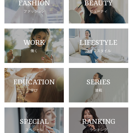
FASHION
BEAUTY
ファッション
ビューティ
WORK
LIFESTYLE
働く
ライフスタイル
EDUCATION
SERIES
学び
連載
SPECIAL
RANKING
スペシャル
ランキング