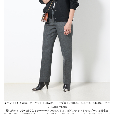
▲パンツ：Jil Sander、ジャケット：PRADA、トップス：UNIQLO、シューズ：CELINE、バッ
グ：Louis Vuitton
裾に向かってやや細くなるテーパードシルエットと、ポインテッドトゥのブーツは相性抜