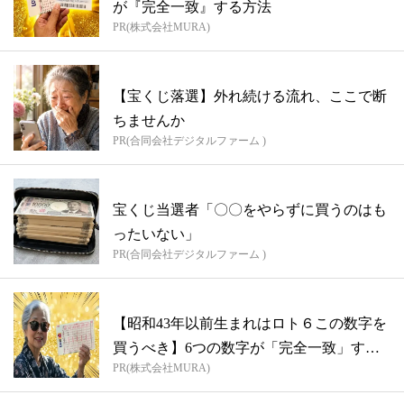
が『完全一致』する方法
PR(株式会社MURA)
【宝くじ落選】外れ続ける流れ、ここで断
ちませんか
PR(合同会社デジタルファーム )
宝くじ当選者「〇〇をやらずに買うのはも
ったいない」
PR(合同会社デジタルファーム )
【昭和43年以前生まれはロト６この数字を
買うべき】6つの数字が「完全一致」する
PR(株式会社MURA)
方...