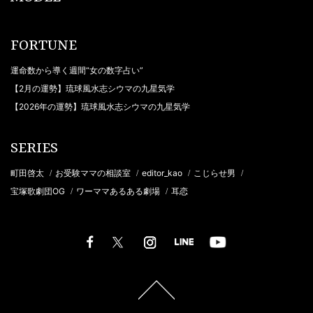
FORTUNE
運命数から導く週間“女の数字占い”
【2月の運勢】琉球風水志シウマの九星気学
【2026年の運勢】琉球風水志シウマの九星気学
SERIES
町田啓太
お受験ママの相談室
editor_kao
こじらせ男
/
/
/
/
宝塚歌劇団OG
ワーママあるある劇場
耳恋
/
/