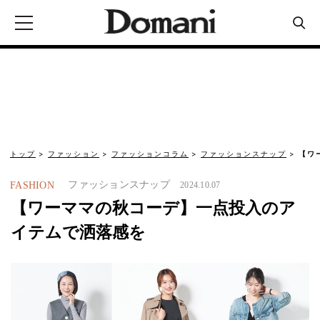
トップ
ファッション
ファッションコラム
ファッションスナップ
【ワ
ファッションスナップ
FASHION
2024.10.07
【ワーママの秋コーデ】一点投入のア
イテムで洒落感を