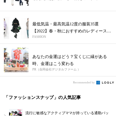
ー...
最低気温・最高気温12度の服装35選
【2022】春・秋におすすめのレディースコ
FASHION
ー...
あなたの金運はどう？宝くじに縁がある
時、金運はこう変わる
PR（合同会社デジタルファーム ）
Recommended by
「ファッションスナップ」の人気記事
流行に敏感なアクティブママが持っている通勤バッ