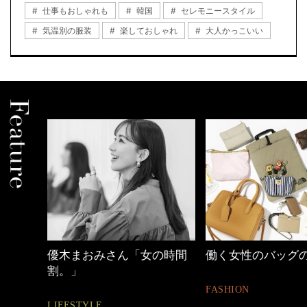
仕事もおしゃれも
韓国
セレモニースタイル
気温別の服装
楽しておしゃれ
大人かっこいい
の時間
働く女性のバッグの中身
心地よくいられる
とは
FASHION
FASHION