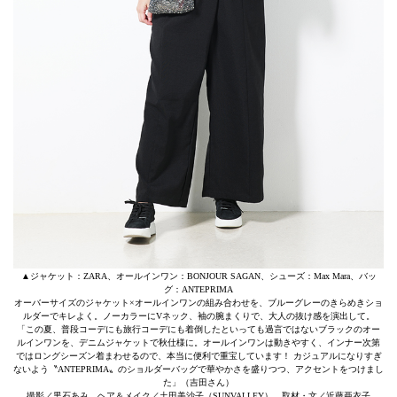
▲ジャケット：ZARA、オールインワン：BONJOUR SAGAN、シューズ：Max Mara、バッ
グ：ANTEPRIMA
オーバーサイズのジャケット×オールインワンの組み合わせを、ブルーグレーのきらめきショ
ルダーでキレよく。ノーカラーにVネック、袖の腕まくりで、大人の抜け感を演出して。
「この夏、普段コーデにも旅行コーデにも着倒したといっても過言ではないブラックのオー
ルインワンを、デニムジャケットで秋仕様に。オールインワンは動きやすく、インナー次第
ではロングシーズン着まわせるので、本当に便利で重宝しています！ カジュアルになりすぎ
ないよう〝ANTEPRIMA〟のショルダーバッグで華やかさを盛りつつ、アクセントをつけまし
た」（吉田さん）
撮影／黒石あみ ヘア＆メイク／土田美沙子（SUNVALLEY） 取材・文／近藤亜衣子