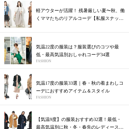
軽アウターが活躍！ 残暑厳しい夏〜秋、働
くママたちのリアルコーデ【私服スナッ
プ】
気温22度の服装は？服装選びのコツや最
低・最高気温別おしゃれコーデ34選
FASHION
気温17度の服装33選｜春・秋の着まわしコ
ーデにおすすめアイテム＆スタイル
FASHION
【気温9度】の服装おすすめ32選！最低・
最高気温別に秋・冬・春先のレディースコ