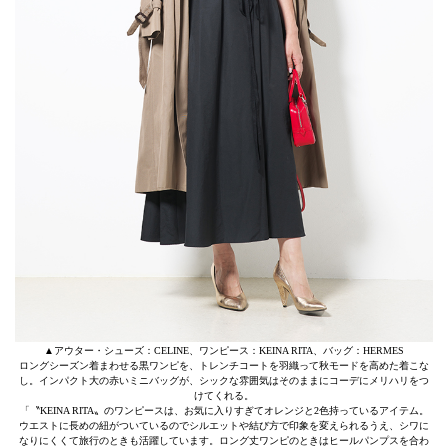
▲アウター・シューズ：CELINE、ワンピース：KEINA RITA、バッグ：HERMES
ロングシーズン着まわせる黒ワンピを、トレンチコートを羽織って秋モードを高めた着こな
し。インパクト大の赤いミニバッグが、シックな雰囲気はそのままにコーデにメリハリをつ
けてくれる。
「〝KEINA RITA〟のワンピースは、お気に入りすぎてオレンジと2色持っているアイテム。
ウエストに長めの紐がついているのでシルエットや結び方で印象を変えられるうえ、シワに
なりにくくて旅行のときも活躍しています。ロング丈ワンピのときはヒールパンプスを合わ