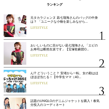
ランキング
元タカラジェンヌ 凪七瑠海さんのバッグの中身
は？ 「ユニークな小物を楽しみながら…
LIFESTYLE
おいしいものに目がない凪七瑠海さん 「エビの
お寿司は断然生派です」【宝塚歌劇団O…
LIFESTYLE
ん!? どういうこと？ 安堵から一転、女の勘はほ
ぼほぼ当たる！【中学生ママ（40…
LIFESTYLE
話題のUNIQLOのデニムジャケットを購入！春気
分投入のコーディネート