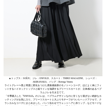
▲トップス：SOÉJU、ジレ：ENFOLD、スカート：THIRD MAGAZINE、シューズ：
AKIRANAKA、バッグ：Bottega Veneta
ライトグレー〜黒と明度に変化をつけた洒落感抜群のモノトーンコーデ。ほどよく体にフィ
ットするハイネックトップスと縦ラインを強調するプリーツスカートが、立体感のあるペプ
ラムジレを引き立てて。
「今季購入した〝ENFOLD〟のジレは、ペプラムデザインなのに甘くなり過ぎない絶妙なカ
ッティングがお気に入り。プリーツスカートと大ぶりモチーフがついたヘッドアクセで、ク
ラシカルなコーデにまとめました。パンツ合わせでウェットヘアに赤リップ…などモードな