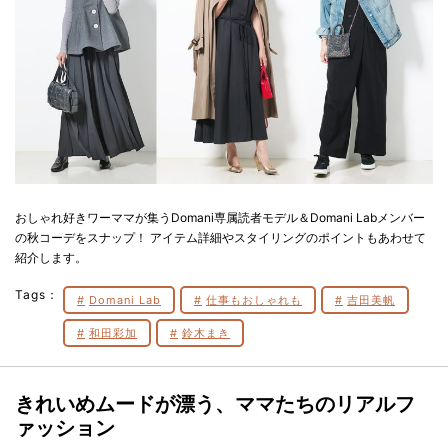
おしゃれ好きワーママが集うDomani専属読者モデル＆Domani Labメンバー
の秋コーデをスナップ！ アイテム詳細やスタイリングのポイントもあわせて
紹介します。
Tags：
Domani Lab
仕事もおしゃれも
吉田美帆
和田彩加
鈴木まき
きれいめムードが漂う、ママたちのリアルフ
ァッション