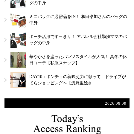
グの中身
ミニバッグに必需品をIN！ 和田彩加さんのバッグの
中身
ポーチ活用ですっきり！ アパレル会社勤務ママのバ
ッグの中身
華やかさを盛ったパンツスタイルが人気！ 真冬の休
日コーデ【私服スナップ】
DAY10：ポンチョの着映え力に頼って、ドライブが
てらショッピングへ【浅野里絵さ…
2026.08.09