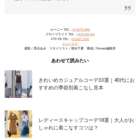
ルーニー TEL：
03-4578-3466
グローブライド TEL：
0120-506-204
UTS PR TEL：
03-6427-1030
ニューエラ
撮影／黒石あみ スタイリスト／徳永千夏 構成／Domani編集部
あわせて読みたい
きれいめカジュアルコーデ33選｜40代にお
すすめの季節別着こなし見本
レディースキャップコーデ18選｜大人がお
しゃれに着こなすコツは？