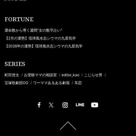
FORTUNE
運命数から導く週間“女の数字占い”
【2月の運勢】琉球風水志シウマの九星気学
【2026年の運勢】琉球風水志シウマの九星気学
SERIES
町田啓太
お受験ママの相談室
editor_kao
こじらせ男
/
/
/
/
宝塚歌劇団OG
ワーママあるある劇場
耳恋
/
/