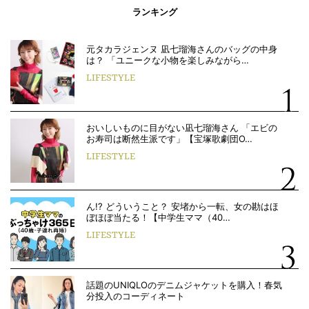
ランキング
元タカラジェンヌ 凪七瑠海さんのバッグの中身
は？ 「ユニークな小物を楽しみながら…
LIFESTYLE
おいしいものに目がない凪七瑠海さん 「エビの
お寿司は断然生派です」【宝塚歌劇団O…
LIFESTYLE
ん!? どういうこと？ 安堵から一転、女の勘はほ
ぼほぼ当たる！【中学生ママ（40…
LIFESTYLE
話題のUNIQLOのデニムジャケットを購入！春気
分投入のコーディネート