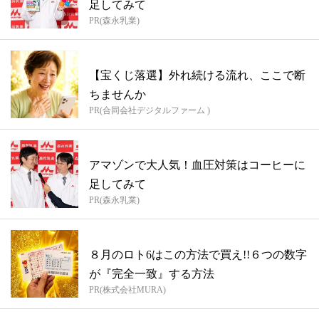
足してみて
PR(森永乳業)
【宝くじ落選】外れ続ける流れ、ここで断
ちませんか
PR(合同会社デジタルファーム )
アマゾンで大人気！血圧対策はコーヒーに
足してみて
PR(森永乳業)
８月のロト6はこの方法で買え!!６つの数字
が『完全一致』する方法
PR(株式会社MURA)