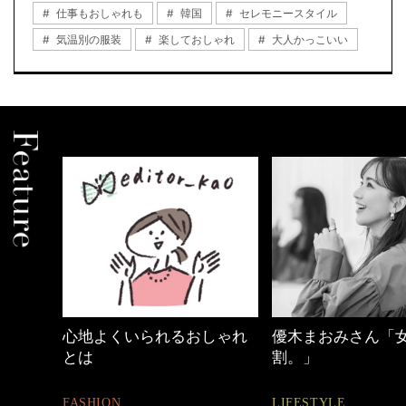
仕事もおしゃれも
韓国
セレモニースタイル
気温別の服装
楽しておしゃれ
大人かっこいい
心地よくいられるおしゃれ
優木まおみさん「女の時間
とは
割。」
FASHION
LIFESTYLE