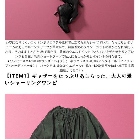
シワになりにくいコットンポリエステル素材で仕立てられたシャツドレス。たっぷりとボリ
ュームのあるバルーンスリーブが華やかで、前後差丈のラウンドカットの裾がこなれ感たっ
ぷり。そのまますとんと1枚で着たり、共布のウエストベルトでメリハリを効かせたりとアレ
ンジも自在。黒のショートブーツで足元にもしっかりとポイントを持たせて。
▲ワンピース￥42,900(ボウルズ〈ハイク〉) ネックレス￥28,600(アンタイトル〈フィリッ
プ・オーディベール〉) バッグ￥18,150(ロペ エポール) 靴￥44,000(銀座かねまつ6丁目本店
〈銀座かねまつ〉)
【ITEM1】ギャザーをたっぷりあしらった、大人可愛
いシャーリングワンピ