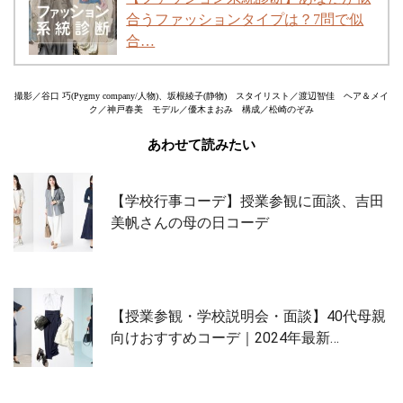
合うファッションタイプは？7問で似
合…
撮影／谷口 巧(Pygmy company/人物)、坂根綾子(静物) スタイリスト／渡辺智佳 ヘア＆メイ
ク／神戸春美 モデル／優木まおみ 構成／松崎のぞみ
あわせて読みたい
【学校行事コーデ】授業参観に面談、吉田
美帆さんの母の日コーデ
【授業参観・学校説明会・面談】40代母親
向けおすすめコーデ｜2024年最新…