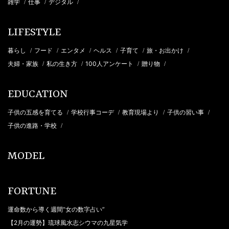
雑学
仕事
デジタル
/
/
/
LIFESTYLE
暮らし
フード
エンタメ
ヘルス
子育て
旅・お出かけ
/
/
/
/
/
/
夫婦・家族
私の生き方
100人アンケート
贈り物
/
/
/
/
EDUCATION
子供の五感を育てる
学校行事コーデ
教育現場より
子供の習い事
/
/
/
/
子供の進路・学校
/
MODEL
FORTUNE
運命数から導く週間“女の数字占い”
【2月の運勢】琉球風水志シウマの九星気学