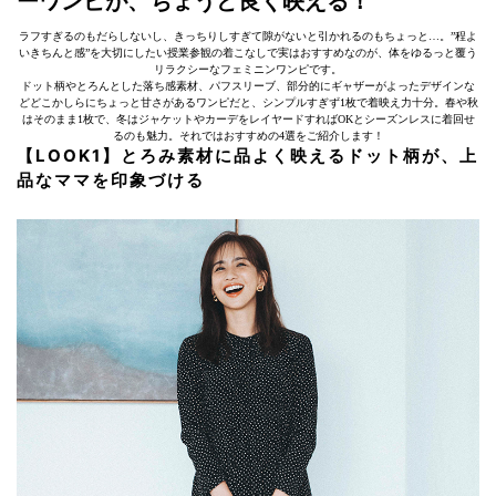
ーワンピが、ちょうど良く映える！
ラフすぎるのもだらしないし、きっちりしすぎて隙がないと引かれるのもちょっと…。”程よ
いきちんと感”を大切にしたい授業参観の着こなしで実はおすすめなのが、体をゆるっと覆う
リラクシーなフェミニンワンピです。
ドット柄やとろんとした落ち感素材、パフスリーブ、部分的にギャザーがよったデザインな
どどこかしらにちょっと甘さがあるワンピだと、シンプルすぎず1枚で着映え力十分。春や秋
はそのまま1枚で、冬はジャケットやカーデをレイヤードすればOKとシーズンレスに着回せ
るのも魅力。それではおすすめの4選をご紹介します！
【LOOK1】とろみ素材に品よく映えるドット柄が、上
品なママを印象づける