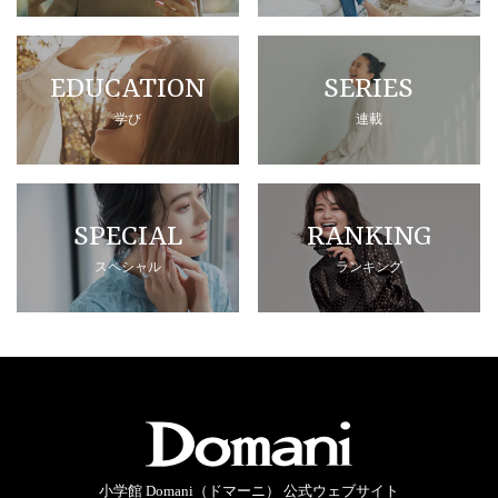
EDUCATION
SERIES
学び
連載
SPECIAL
RANKING
スペシャル
ランキング
小学館 Domani（ドマーニ） 公式ウェブサイト