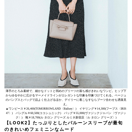
薄手のとろみ素材で、細かなドットと弱めのプリーツの落ち感がきれいなワンピ。ヒップ下
からゆるやかに広がるマーメイドラインがエレガントな印象を印象づけてくれる。ベージュ
のパンプスとバッグで品よく仕上げるほか、デイリーに着こなすならブーツ合わせも洒落見
え。
▲ワンピース￥26,400(TOMORROWLAND〈Ballsey〉) イヤリング￥14,300(フーブス〈IRIS
47〉) バングル￥60,500(ココシュニック) バッグ￥55,000(ヴァジックジャパン〈ヴァジッ
ク〉) 靴￥18,700(ル タロン グリーズ ルミネ新宿店〈ル タロン グリーズ〉)
【LOOK2】たっぷりとしたバルーンスリーブが最旬
のきれいめフェミニンなムード