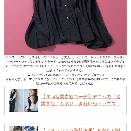
チャコールグレーとネイビーのバイカラーが大人カジュアルで、トレンドのクロップドプル
オーバーとシャツワンピをレイヤードしたかのような1枚で洒落感たっぷりなコンビデザイ
ン。このまま1枚で着るのはもちろん、シャツワンピのボタンを開けてボトムをちら見せする
上級レイヤードもおすすめ。
▲ワンピース￥29,700(レリアン〈ランバン オン ブルー〉)
何も考えずとも、すぐにサマになるフェミニンワンピは授業参観の心強い味方。この秋の参
観コーデにぜひ取り入れてみてくださいね。
【2024授業参観コーデ】デニムで「授
業参観」もあり！きれいめトップス…
【ファッション系統診断】あなたが似