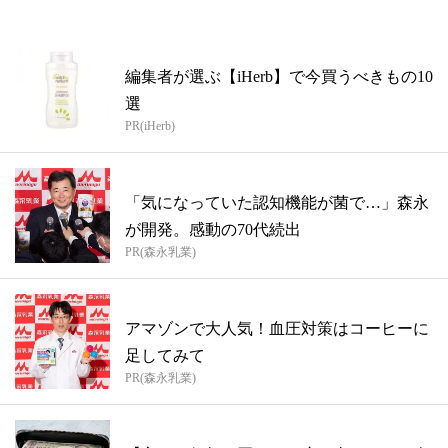
編集者が選ぶ【iHerb】で今買うべきもの10
選
PR(iHerb)
「気になっていた認知機能が菌で…」森永
が開発。感動の70代続出
PR(森永乳業)
アマゾンで大人気！血圧対策はコーヒーに
足してみて
PR(森永乳業)