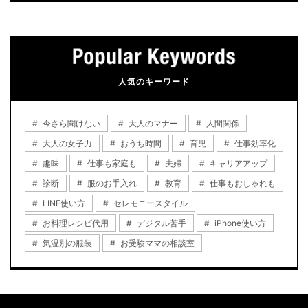
人気のキーワード
今さら聞けない
大人のマナー
人間関係
大人の女子力
おうち時間
育児
仕事効率化
趣味
仕事も家庭も
夫婦
キャリアアップ
診断
服のお手入れ
教育
仕事もおしゃれも
LINE使い方
セレモニースタイル
お料理レシピ代用
デジタル苦手
iPhone使い方
気温別の服装
お受験ママの相談室