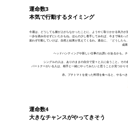
運命数3
本気で行動するタイミング
今週は、どうしても腰が上がらなかったことに、ようやく取りかかる気力が
一歩を踏み出せずにいたかもね。ほんの少し着手してみれば、今まで味わっ
迷わず行動していけば、自然と結果が見えてくるわ。過去に、「どうしたら
成果
ヘッドハンティングや新しい仕事のお誘いがあるかも。チ
シングルの人は、ありのままの自分で堂々と人に会うこと。その
パートナーがいる人は、相手と一緒にやってみたいと思うことが見つかりそ
赤。プチトマトを使った料理を食べると、やるべき
運命数4
大きなチャンスがやってきそう