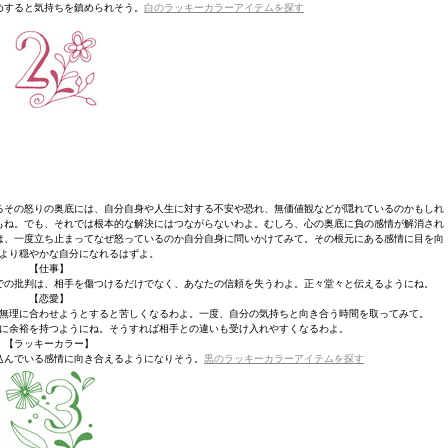
めすると気持ちを鎮められそう。
白のラッキーカラーアイテムを探す
るその怒りの奥底には、自分自身や人生に対する不安や恐れ、無価値観などが隠れているのかもしれ
もね。でも、それでは根本的な解決にはつながらないわよ。むしろ、心の奥底に負の感情が解消され
は、一度立ち止まってなぜ怒っているのか自分自身に問いかけてみて。その根元にある感情に目を向
より穏やかな自分になれるはずよ。
【仕事】
での批判は、相手を傷つけるだけでなく、あなたの信頼を失うわよ。正々堂々と伝えるようにね。
【恋愛】
無理に合わせようとすると苦しくなるわよ。一度、自分の気持ちと向き合う時間を取ってみて。
に余裕を持つようにね。そうすれば相手との違いも受け入れやすくなるわよ。
【ラッキーカラー】
込んでいる感情に向き合えるようになりそう。
黒のラッキーカラーアイテムを探す