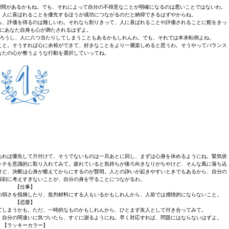
じる瞬間があるかもね。でも、それによって自分の不得意なことが明確になるのは悪いことではないわ。
、人に喜ばれることを優先するほうが成功につながるのだと納得できるはずやからね。
ら、評価を得るのは難しいわ。それなら割りきって、人に喜ばれることや評価されることに舵をきっ
にあなた自身も心が満たされるはずよ。
ろうし、人に八つ当たりしてしまうこともあるかもしれんわ。でも、それでは本末転倒よね。
こと。そうすれば心に余裕ができて、好きなことをより一層楽しめると思うわ。そうやってバランス
なたの心が整うような行動を選択していってね。
あれば優先して片付けて、そうでないものは一旦あとに回し、まずは心身を休めるようにね。緊気状
ッチを意識的に取り入れてみて。疲れていると気持ちが後ろ向きなりがちやけど、そんな風に落ち込
けど、決断は心身が癒えてからにするのが賢明。人との諍いが起きやすいときでもあるから、自分の
深刻に考えすぎないことが、自分の身を守ることにつながるわ。
【仕事】
の弱さを指摘したり、批判材料にする人もいるかもしれんから、人前では感情的にならないこと。
【恋愛】
てしまうかも。ただ、一時的なものかもしれんから、ひとまず友人として付き合ってみて。
。自分の間違いに気づいたら、すぐに謝るようにね。早く対応すれば、問題にはならないはずよ。
【ラッキーカラー】