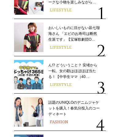
ークな小物を楽しみながら…
LIFESTYLE
おいしいものに目がない凪七瑠
海さん 「エビのお寿司は断然
生派です」【宝塚歌劇団O…
LIFESTYLE
ん!? どういうこと？ 安堵から
一転、女の勘はほぼほぼ当た
る！【中学生ママ（40…
LIFESTYLE
話題のUNIQLOのデニムジャケ
ットを購入！春気分投入のコー
ディネート
FASHION