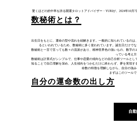
驚くほどの的中率を誇る開運タロットアドバイザー・YURIが、2024年10
数秘術とは？
出生日をもとに、運命の型や流れを紐解きます。一般的に知られているのは、
るといわれているため、数秘術に多く使われています。誕生日だけでな
数秘術と一言で言っても数々の流派があり、精神世界色の強いもの、数字の
っている考え方
数秘術は計算式がシンプルで、仕事や恋愛の傾向などの自己分析ツールとし
知ることで自己理解を深め、人生傾向をつかむだけに終わらず、夢を実現す
命数の特徴を理解しながら、自分の強み
まずはこのツールで
自分の運命数の出し方
自動