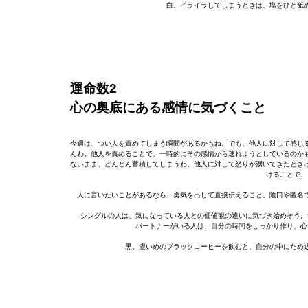
白。イライラしてしまうときは、塩をひと舐
運命数2
心の奥底にある感情に気づくこと
今週は、つい人を責めてしまう瞬間があるかもね。でも、他人に対して感じ
んわ。他人を責めることで、一時的にその感情から逃れようとしているのか
ないまま、どんどん蓄積してしまうわ。他人に対して怒りが湧いてきたとき
けることで、
人に言いたいことがあるなら、勇気を出して直接伝えること。陰口や匿名
シングルの人は、気になっている人との価値観の違いに気づき始めそう。
パートナーがいる人は、自分の時間をしっかり作り、心
黒。濃いめのブラックコーヒーを飲むと、自分の中にため