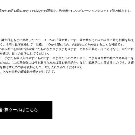
月7日から10月13日にかけてのあなたの運気を、数秘術×インスピレーションタロットで読み解きます。
誕生日をもとに算出した1〜9、11、22の「運命数」です。運命数がその人の人生に最も影響を与え
く、名前も数字変換して「性格」「心から望むもの」の傾向などを分析することも可能です。
エネルギーを純粋に読み解いたものなどさまざまあります。どれが正解ということはなく、自分に合
を選び、日々の参考にしてください。
て、どなたも取り入れやすいものです。生まれた日のエネルギー、つまり運命数の持つエネルギーを
るために「この運命数には何を取り入れれば最も効果的か」など、戦略的にも使えるものです。各運
を伸ばすための参考資料として、取り入れてみてくださいね。
、あなた自身の運命数を導きだしてみて。
計算ツールはこちら