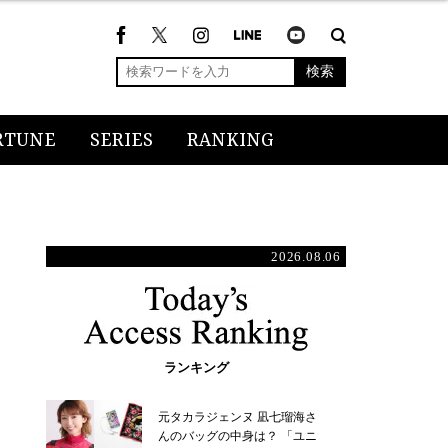
検索
RTUNE
SERIES
RANKING
2026.08.06
ランキング
元タカラジェンヌ 凪七瑠海さ
んのバッグの中身は？ 「ユニ