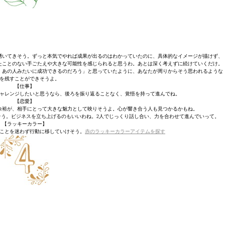
湧いてきそう。ずっと本気でやれば成果が出るのはわかっていたのに、具体的なイメージが描けず、
たことのない手ごたえや大きな可能性を感じられると思うわ。あとは深く考えずに続けていくだけ。
、あの人みたいに成功できるのだろう」と思っていたように、あなたが周りからそう思われるような
を残すことができそうよ。
【仕事】
ャレンジしたいと思うなら、後ろを振り返ることなく、覚悟を持って進んでね。
【恋愛】
余裕が、相手にとって大きな魅力として映りそうよ。心が響き合う人も見つかるかもね。
う。ビジネスを立ち上げるのもいいわね。2人でじっくり話し合い、力を合わせて進んでいって。
【ラッキーカラー】
ことを迷わず行動に移していけそう。
赤のラッキーカラーアイテムを探す