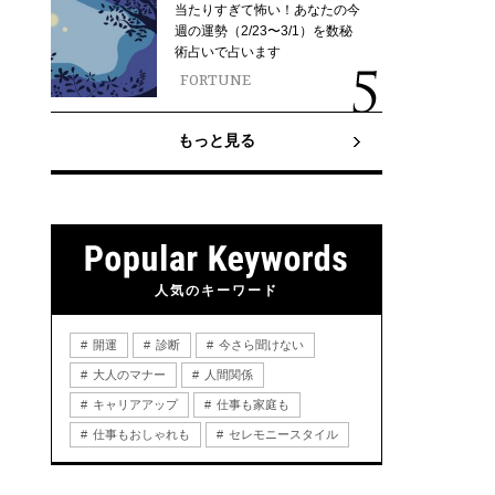
当たりすぎて怖い！あなたの今
週の運勢（2/23〜3/1）を数秘
術占いで占います
FORTUNE
もっと見る
人気のキーワード
開運
診断
今さら聞けない
大人のマナー
人間関係
キャリアアップ
仕事も家庭も
仕事もおしゃれも
セレモニースタイル