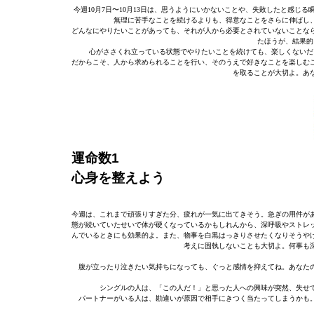
今週10月7日〜10月13日は、思うようにいかないことや、失敗したと感
無理に苦手なことを続けるよりも、得意なことをさらに伸ばし
どんなにやりたいことがあっても、それが人から必要とされていないことな
たほうが、結果的
心がささくれ立っている状態でやりたいことを続けても、楽しくないだ
だからこそ、人から求められることを行い、そのうえで好きなことを楽しむ
を取ることが大切よ。あ
運命数1
心身を整えよう
今週は、これまで頑張りすぎた分、疲れが一気に出てきそう。急ぎの用件が
態が続いていたせいで体が硬くなっているかもしれんから、深呼吸やストレ
んでいるときにも効果的よ。また、物事を白黒はっきりさせたくなりそうや
考えに固執しないことも大切よ。何事も
腹が立ったり泣きたい気持ちになっても、ぐっと感情を抑えてね。あなた
シングルの人は、「この人だ！」と思った人への興味が突然、失せ
パートナーがいる人は、勘違いが原因で相手にきつく当たってしまうかも