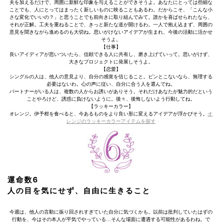
夫を加えるだけで、周囲に新鮮な印象を与えることができそうよ。あなたにとっては些細な
ことでも、人にとってはまったく新しいものに映ることもあるわ。だからこそ、「こんな小
さな変化でいいの？」と思うことでも前向きに取り組んでみて。誰かを喜ばせられたなら、
それが正解。工夫を重ねることで、きっと新たな道が開けるわ。一人で抱え込まず、周囲の
意見を聞きながら進めるのも大切ね。思いがけないアイデアが生まれ、今後の活動に活かせ
そうよ。
【仕事】
良いアイディアが思いついたら、信頼できる人に共有し、磨き上げていって。思いがけず、
大きなプロジェクトに発展しそうよ。
【恋愛】
シングルの人は、他人の意見より、自分の感覚を信じること。ピンとこないなら、無理する
必要はないわ。心の声に従い、自分に合う人を選んでね。
パートナーがいる人は、複数の人からお誘いがありそう。それだけあなたが魅力的だという
ことやろけど、誘惑に負けないように。後々、後悔しないよう行動してね。
【ラッキーカラー】
オレンジ。伊予柑を食べると、今あるものをより良い形に変えるアイデアが浮かびそう。
オ
レンジのラッキーカラーアイテムを探す
運命数6
人の目を気にせず、自由に生きること
今週は、他人の言動に振り回されすぎていた自分に気づくかも。以前は批判していたはずの
行動を、今はその本人が平気でやっている…そんな場面に遭遇する可能性があるわね。で