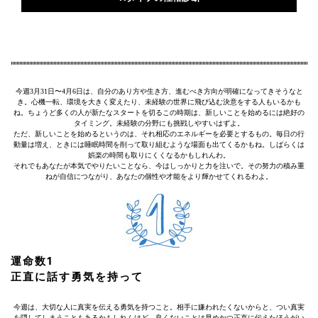
今週3月31日〜4月6日は、自分のあり方や生き方、進むべき方向が明確になってきそうなと
き。心機一転、環境を大きく変えたり、未経験の世界に飛び込む決意をする人もいるかも
ね。ちょうど多くの人が新たなスタートを切るこの時期は、新しいことを始めるには絶好の
タイミング。未経験の分野にも挑戦しやすいはずよ。
ただ、新しいことを始めるというのは、それ相応のエネルギーを必要とするもの。毎日の行
動量は増え、ときには睡眠時間を削って取り組むような場面も出てくるかもね。しばらくは
娯楽の時間も取りにくくなるかもしれんわ。
それでもあなたが本気でやりたいことなら、今はしっかりと力を注いで。その努力の積み重
ねが自信につながり、あなたの個性や才能をより輝かせてくれるわよ。
運命数1
正直に話す勇気を持って
今週は、大切な人に真実を伝える勇気を持つこと。相手に嫌われたくないからと、つい真実
を隠してしまうこともあるかもしれんけど、良くないことは早めかつ正直に伝えたほうがい