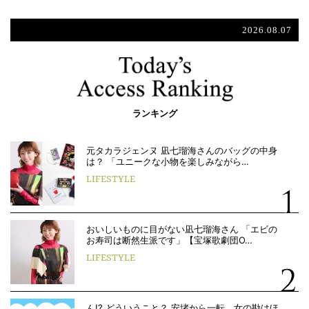
2026.08.07
ランキング
元タカラジェンヌ 凪七瑠海さんのバッグの中身
は？ 「ユニークな小物を楽しみながら…
LIFESTYLE
おいしいものに目がない凪七瑠海さん 「エビの
お寿司は断然生派です」【宝塚歌劇団O…
LIFESTYLE
ん!? どういうこと？ 安堵から一転、女の勘はほ