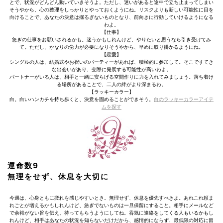
とで、状況がどんどん動いていきそうよ。ただし、迷いがあると途中で立ち止まってしまい
そうやから、心の整理をしっかりとやっておくようにね。リスクよりも新しい可能性に目を
向けることで、あなたの決意は揺るぎないものとなり、前向きに行動していけるようになる
わよ。
【仕事】
急ぎの仕事をお願いされるかも。迷うかもしれんけど、やりたいと思うなら引き受けてみ
て。ただし、かなりの労力が必要になりそうやから、早めに取り掛かるようにね。
【恋愛】
シングルの人は、結婚式やお祝いのパーティーがあれば、積極的に参加して。そこですてき
な出会いがあり、交際に発展する可能性が高いわよ。
パートナーがいる人は、相手と一緒に安らげる空間作りに力を入れてみましょう。落ち着け
る場所があることで、二人の絆がより深まるわ。
【ラッキーカラー】
白。白いハンカチを持ち歩くと、決意を固めることができそう。
白のラッキーカラーアイテ
ムを探す
運命数9
無理をせず、休息を大切に
今週は、心身ともに疲れを感じやすいとき。無理せず、休息を優先すべきよ。あれこれ頼ま
れごとが増えるかもしれんけど、急ぎでないものは一旦保留にすること。相手にメールなど
で余裕がない旨を伝え、待ってもらうようにしてね。呑気に連絡をしてくる人もいるかもし
れんけど、相手はあなたの状況を知らないだけだから、感情的にならず、最低限の対応に留