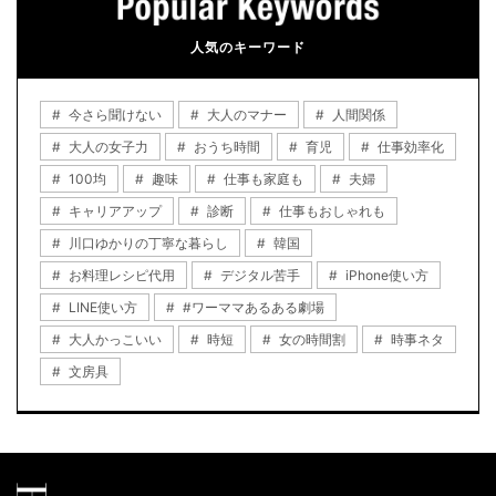
人気のキーワード
今さら聞けない
大人のマナー
人間関係
大人の女子力
おうち時間
育児
仕事効率化
100均
趣味
仕事も家庭も
夫婦
キャリアアップ
診断
仕事もおしゃれも
川口ゆかりの丁寧な暮らし
韓国
お料理レシピ代用
デジタル苦手
iPhone使い方
LINE使い方
#ワーママあるある劇場
大人かっこいい
時短
女の時間割
時事ネタ
文房具