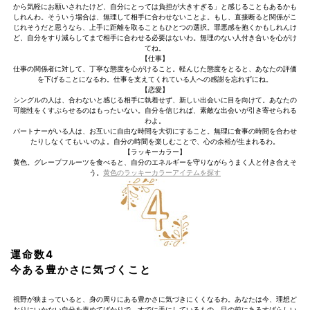
から気軽にお願いされたけど、自分にとっては負担が大きすぎる」と感じることもあるかも
しれんわ。そういう場合は、無理して相手に合わせないことよ。もし、直接断ると関係がこ
じれそうだと思うなら、上手に距離を取ることもひとつの選択。罪悪感を抱くかもしれんけ
ど、自分をすり減らしてまで相手に合わせる必要はないわ。無理のない人付き合いを心がけ
てね。
【仕事】
仕事の関係者に対して、丁寧な態度を心がけること。軽んじた態度をとると、あなたの評価
を下げることになるわ。仕事を支えてくれている人への感謝を忘れずにね。
【恋愛】
シングルの人は、合わないと感じる相手に執着せず、新しい出会いに目を向けて。あなたの
可能性をくすぶらせるのはもったいない。自分を信じれば、素敵な出会いが引き寄せられる
わよ。
パートナーがいる人は、お互いに自由な時間を大切にすること。無理に食事の時間を合わせ
たりしなくてもいいのよ。自分の時間を楽しむことで、心の余裕が生まれるわ。
【ラッキーカラー】
黄色。グレープフルーツを食べると、自分のエネルギーを守りながらうまく人と付き合えそ
う。
黄色のラッキーカラーアイテムを探す
運命数4
今ある豊かさに気づくこと
視野が狭まっていると、身の周りにある豊かさに気づきにくくなるわ。あなたは今、理想ど
おりにいかない自分を責めてばかりで、すでに手にしているもの、目の前にあるすばらしい