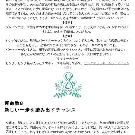
その誤解が解け、あなたの言葉や行動の裏にある温かい気持ちが、周りに理解されていくは
ずよ。人との関わりに少し臆病になっていたかもしれんけど、心を開ける相手との出会いも
期待できるわね。ありのままの自分を受け入れてくれる人とのつながりが広がって、安心し
て過ごせるようになりそうよ。自分らしさを大切に、積極的に人と関わっていってね。
【仕事】
プレゼンでは、完璧を求めすぎず自信を持って話すこと。たとえ誤りがあってもすぐに訂正
すれば、かえって信頼につながるわ。
【恋愛】
シングルの人は、無理にパートナーをつくろうとしなくて大丈夫。友だちから恋愛に発展す
ることもあるし、恋愛の始まりは予測できないものよ。肩の力を抜いてね。
パートナーがいる人は、相手の言葉に傷つきやすいとき。相手に悪気があるわけではなく、
あなたが敏感になっているだけかもしれんから、受け流すようにね。
【ラッキーカラー】
ピンク。ピンク色が入ったスマホケースを新調してみて。
ピンクのラッキーカラーアイテム
を探す
運命数8
新しい一歩を踏み出すチャンス
今週は、新しいことに挑戦したいという気持ちが高まりそうなとき。今後の目標や計画を明
確にすることで、周囲からのサポートも得られそうよ。これまでは、周りの人々があなたを
応援したくても、何をすればいいのかわからなかったのかもね。でも、あなたが決断するこ