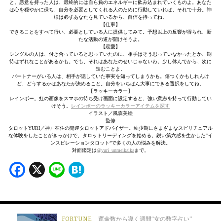
と。悪意を持った人は、最終的には自ら負のエネルギーに飲み込まれていくものよ。あなた
は心を穏やかに保ち、自分を必要としてくれる人のために行動していれば、それで十分。神
様は必ずあなたを見ているから、自信を持ってね。
【仕事】
できることをすべて行い、必要としている人に提供してみて。予想以上の反響が得られ、新
たな活動の道が開けそうよ。
【恋愛】
シングルの人は、付き合っていると思っていたのに、相手はそう思っていなかったとか、期
待はずれなことがあるかも。でも、それはあなたのせいじゃないわ。少し休んでから、次に
進むことよ。
パートナーがいる人は、相手が隠していた事実を知ってしまうかも。傷つくかもしれんけ
ど、どうするかはあなたが決めること。自分をいちばん大事にできる選択をしてね。
【ラッキーカラー】
レインボー。虹の画像をスマホの待ち受け画面に設定すると、強い意志を持って行動してい
けそう。
レインボーのラッキーカラーアイテムを探す
イラスト／風森美絵
監修
タロットYURI／神戸在住の開運タロットアドバイザー。幼少期にさまざまなスピリチュアル
な体験をしたことがきっかけで、タロットリーディングを始める。鋭い第六感を生かした“イ
ンスピレーションタロット”で多くの人の悩みを解決。
対面鑑定は
@yuri_unmeikaika
まで。
Facebook
X
Line
Hatena
FORTUNE
運命数から導く週間“女の数字占い”