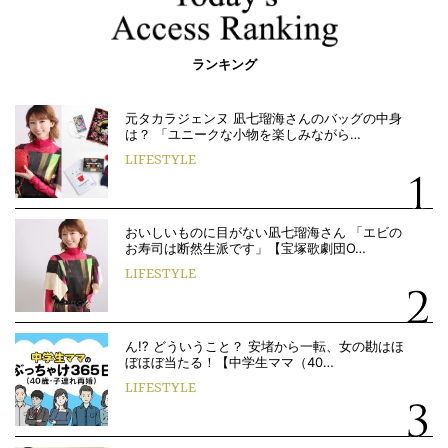
ランキング
元タカラジェンヌ 凪七瑠海さんのバッグの中身
は？ 「ユニークな小物を楽しみながら…
LIFESTYLE
おいしいものに目がない凪七瑠海さん 「エビの
お寿司は断然生派です」【宝塚歌劇団O…
LIFESTYLE
ん!? どういうこと？ 安堵から一転、女の勘はほ
ぼほぼ当たる！【中学生ママ（40…
LIFESTYLE