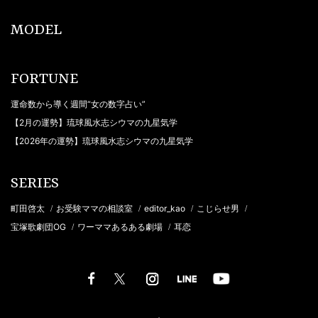
MODEL
FORTUNE
運命数から導く週間“女の数字占い”
【2月の運勢】琉球風水志シウマの九星気学
【2026年の運勢】琉球風水志シウマの九星気学
SERIES
町田啓太
お受験ママの相談室
editor_kao
こじらせ男
/
/
/
/
宝塚歌劇団OG
ワーママあるある劇場
耳恋
/
/