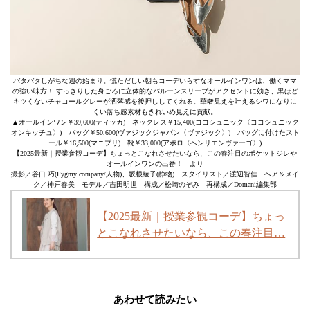
バタバタしがちな週の始まり。慌ただしい朝もコーデいらずなオールインワンは、働くママ
の強い味方！ すっきりした身ごろに立体的なバルーンスリーブがアクセントに効き、黒ほど
キツくないチャコールグレーが洒落感を後押ししてくれる。華奢見えを叶えるシワになりに
くい落ち感素材もきれいめ見えに貢献。
▲オールインワン￥39,600(ティッカ) ネックレス￥15,400(ココシュニック〈ココシュニック
オンキッチュ〉) バッグ￥50,600(ヴァジックジャパン〈ヴァジック〉) バッグに付けたスト
ール￥16,500(マニプリ) 靴￥33,000(アポロ〈ヘンリエンヴァーゴ〉)
【2025最新｜授業参観コーデ】ちょっとこなれさせたいなら、この春注目のポケットジレや
オールインワンの出番！ より
撮影／谷口 巧(Pygmy company/人物)、坂根綾子(静物) スタイリスト／渡辺智佳 ヘア＆メイ
ク／神戸春美 モデル／吉田明世 構成／松崎のぞみ 再構成／Domani編集部
【2025最新｜授業参観コーデ】ちょっ
とこなれさせたいなら、この春注目…
あわせて読みたい