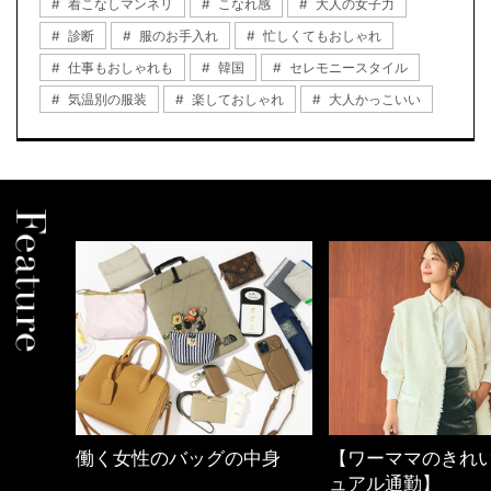
着こなしマンネリ
こなれ感
大人の女子力
診断
服のお手入れ
忙しくてもおしゃれ
仕事もおしゃれも
韓国
セレモニースタイル
気温別の服装
楽しておしゃれ
大人かっこいい
中身
【ワーママのきれいめカジ
40代の小顔メイク
ュアル通勤】