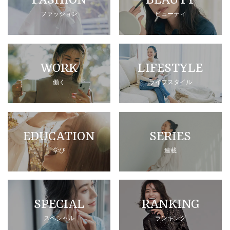
FASHION
BEAUTY
ファッション
ビューティ
WORK
LIFESTYLE
働く
ライフスタイル
EDUCATION
SERIES
学び
連載
SPECIAL
RANKING
スペシャル
ランキング