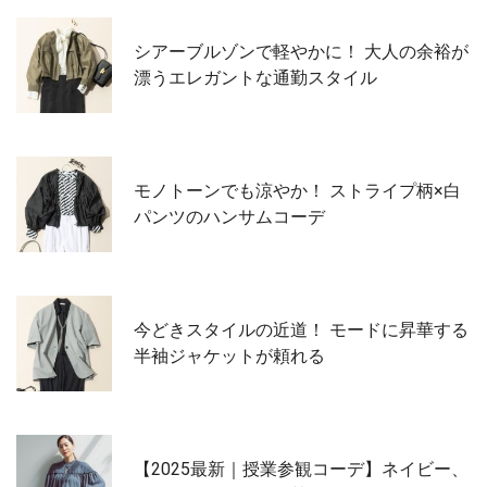
シアーブルゾンで軽やかに！ 大人の余裕が
漂うエレガントな通勤スタイル
モノトーンでも涼やか！ ストライプ柄×白
パンツのハンサムコーデ
今どきスタイルの近道！ モードに昇華する
半袖ジャケットが頼れる
【2025最新｜授業参観コーデ】ネイビー、