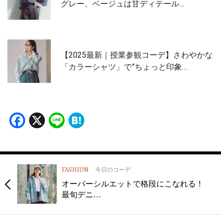
グレー、ベージュは甘ディテール…
【2025最新｜授業参観コーデ】さわやかな
「カラーシャツ」で”ちょっと印象…
Facebook
X
Line
Hatena
FASHION
今日のコーデ
オーバーシルエットで格段にこなれる！
最旬デニ…