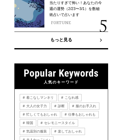
当たりすぎて怖い！あなたの今
週の運勢（2/23〜3/1）を数秘
術占いで占います
FORTUNE
もっと見る
人気のキーワード
着こなしマンネリ
こなれ感
大人の女子力
診断
服のお手入れ
忙しくてもおしゃれ
仕事もおしゃれも
韓国
セレモニースタイル
気温別の服装
楽しておしゃれ
大人かっこいい