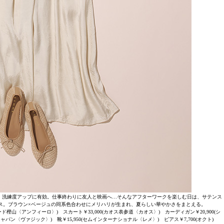
、洗練度アップに有効。仕事終わりに友人と映画へ…そんなアフターワークを楽しむ日は、サテンス
ス。ブラウン×ベージュの同系色合わせにメリハリが生まれ、夏らしい華やかさをまとえる。
ド樫山〈アンフィーロ〉) スカート￥33,000(カオス表参道〈カオス〉) カーディガン￥20,900(シ
ャパン〈ヴァジック〉) 靴￥15,950(セムインターナショナル〈レメ〉) ピアス￥7,700(オクト)