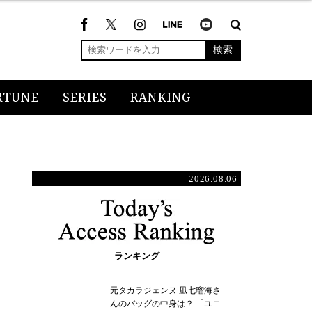
検索
RTUNE
SERIES
RANKING
2026.08.06
ランキング
元タカラジェンヌ 凪七瑠海さ
んのバッグの中身は？ 「ユニ