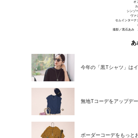
オ
カ
シンゾー
ヴァジ
セムインターナ
撮影／黒石あみ 
あ
今年の「黒Tシャツ」は
無地Tコーデをアップデ
ボーダーコーデをもっとお