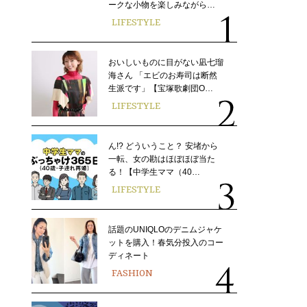
ークな小物を楽しみながら…
LIFESTYLE
おいしいものに目がない凪七瑠
海さん 「エビのお寿司は断然
生派です」【宝塚歌劇団O…
LIFESTYLE
ん!? どういうこと？ 安堵から
一転、女の勘はほぼほぼ当た
る！【中学生ママ（40…
LIFESTYLE
話題のUNIQLOのデニムジャケ
ットを購入！春気分投入のコー
ディネート
FASHION