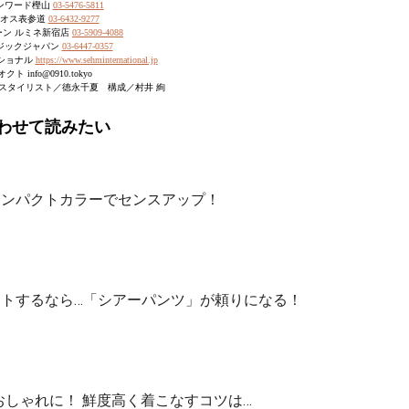
ンワード樫山
03-5476-5811
オス表参道 ︎
03-6432-9277
ン ルミネ新宿店 ︎
03-5909-4088
ックジャパン ︎
03-6447-0357
ショナル
https://www.sehminternational.jp
オクト info@0910.tokyo
スタイリスト／徳永千夏 構成／村井 絢
わせて読みたい
インパクトカラーでセンスアップ！
ートするなら…「シアーパンツ」が頼りになる！
しゃれに！ 鮮度高く着こなすコツは…