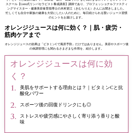
スクール【Lieru式リンパセラピスト養成講座】講師であり、プロフェッショナルファスティ
ングマイスター・健康美容食育指導士の木村吏江（きむらりえ）さんにお聞きしました。
忙しくても自分や家族の健康を大切にしたい人のために、毎日続けられる賢いジュース習慣
のヒントをお届けします。
オレンジジュースは何に効く？｜肌・疲労・
筋肉ケアまで
オレンジジュースの効果は「ビタミンCで風邪予防」だけではありません。美容やスポーツ後
の体調管理にも関わるさまざまな作用を、紹介します。
オレンジジュースは何に効
く？
美肌をサポートする理由とは？｜ビタミンCと抗
酸化パワー
スポーツ後の回復ドリンクにも◎
ストレスや疲労感にやさしく寄り添う香りと酸
味