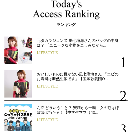
ランキング
元タカラジェンヌ 凪七瑠海さんのバッグの中身
は？ 「ユニークな小物を楽しみながら…
LIFESTYLE
おいしいものに目がない凪七瑠海さん 「エビの
お寿司は断然生派です」【宝塚歌劇団O…
LIFESTYLE
ん!? どういうこと？ 安堵から一転、女の勘はほ
ぼほぼ当たる！【中学生ママ（40…
LIFESTYLE