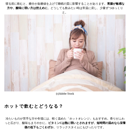
寝る前に飲むと、糖分が血糖値を上げて睡眠の質に影響することがあります。
胃腸が敏感な
方や、酸味に弱い方は控えめに
。どうしても飲みたい時は常温に戻し、少量ずつゆっくり
と。
(c)Adobe Stock
ホットで飲むとどうなる？
冷たいものが苦手な方や冬場には、軽く温めた「ホットオレンジ」もおすすめ。香りがふわ
っと広がり、酸味もまろやかに。
ビタミンCは熱に弱いとされますが、短時間の温めなら栄養
価の低下もごくわずか
。リラックスタイムにもぴったりです。