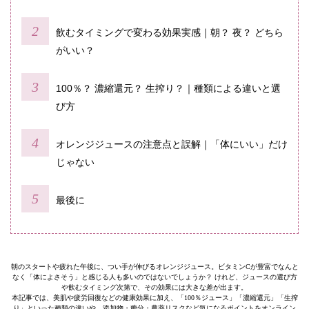
飲むタイミングで変わる効果実感｜朝？ 夜？ どちら
がいい？
100％？ 濃縮還元？ 生搾り？｜種類による違いと選
び方
オレンジジュースの注意点と誤解｜「体にいい」だけ
じゃない
最後に
朝のスタートや疲れた午後に、つい手が伸びるオレンジジュース。ビタミンCが豊富でなんと
なく「体によさそう」と感じる人も多いのではないでしょうか？ けれど、ジュースの選び方
や飲むタイミング次第で、その効果には大きな差が出ます。
本記事では、美肌や疲労回復などの健康効果に加え、「100％ジュース」「濃縮還元」「生搾
り」といった種類の違いや、添加物・糖分・農薬リスクなど気になるポイントをオンライン