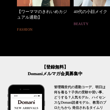
めカジ
40代の小顔メイク
優木まおみさん「
割。」
BEAUTY
LIFESTYLE
【登録無料】
Domaniメルマガ会員募集中
管理職世代の通勤コーデ、明日は
何を着る？子供の受験や習い事、
どうする？人気モデル、ハイセン
スなDomani読者モデル、教育のプ
ロたちから 発信されるタイムリ