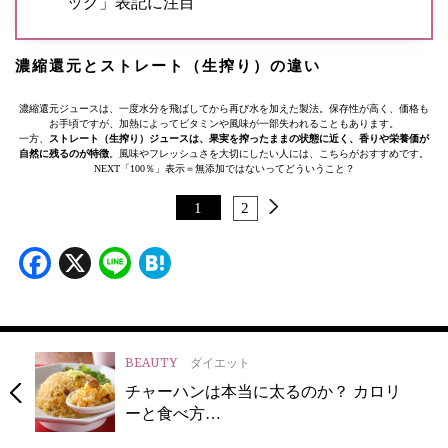
ック」表記に注目
濃縮還元とストレート（生搾り）の違い
濃縮還元ジュースは、一度水分を飛ばしてから再び水を加えた製法。保存性が高く、価格も
お手頃ですが、加熱によってビタミンや風味が一部失われることもあります。
一方、
ストレート（生搾り）ジュースは、果実を搾ったままの状態に近く、香りや栄養価が
自然に残るのが特徴
。風味やフレッシュさを大切にしたい人には、こちらがおすすめです。
NEXT
「100％」表示＝無添加ではないってどういうこと？
1
2
Facebook
X
Line
Hatena
BEAUTY
ダイエット
チャーハンは本当に太るのか？ カロリ
ーと食べ方…