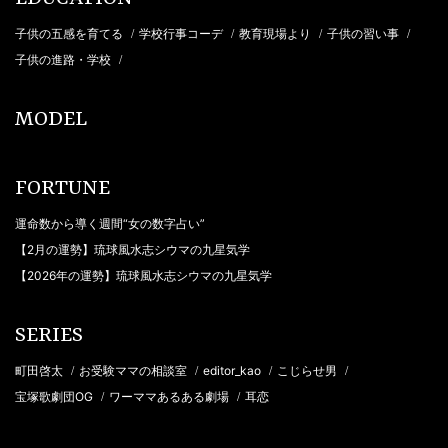
子供の五感を育てる
学校行事コーデ
教育現場より
子供の習い事
/
/
/
/
子供の進路・学校
/
MODEL
FORTUNE
運命数から導く週間“女の数字占い”
【2月の運勢】琉球風水志シウマの九星気学
【2026年の運勢】琉球風水志シウマの九星気学
SERIES
町田啓太
お受験ママの相談室
editor_kao
こじらせ男
/
/
/
/
宝塚歌劇団OG
ワーママあるある劇場
耳恋
/
/