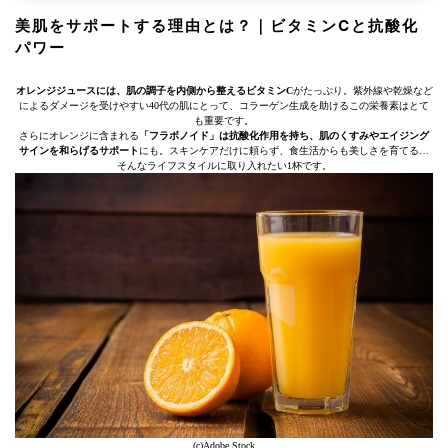
美肌をサポートする理由とは？｜ビタミンCと抗酸化
パワー
オレンジジュースには、肌の調子を内側から整えるビタミンC
がたっぷり。紫外線や乾燥など
によるダメージを受けやすい40代の肌にとって、コラーゲン生成を助けるこの栄養素はとて
も重要です。
さらにオレンジに含まれる
「フラボノイド」は抗酸化作用を持ち、肌のくすみやエイジング
サインを和らげるサポート
にも。スキンケアだけに頼らず、食生活からも美しさを育てる…
そんなライフスタイルに取り入れたい1杯です。
(c)Adobe Stock