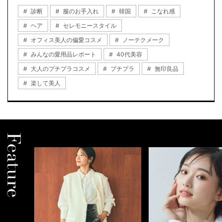
診断
服のお手入れ
韓国
こなれ感
ヘア
セレモニースタイル
オフィス美人の偏愛コスメ
ノーテクメーク
みんなの愛用品レポート
40代美容
大人のプチプラコスメ
プチプラ
無印良品
楽して美人