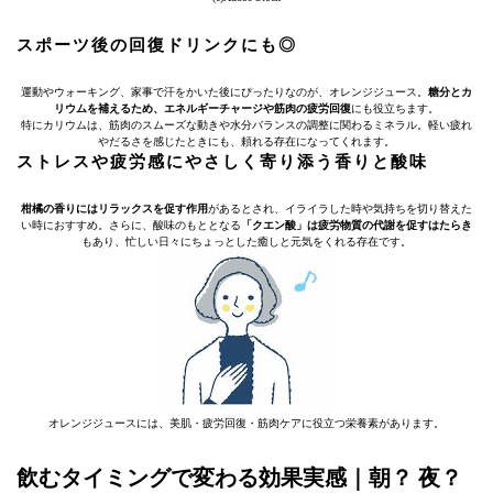
スポーツ後の回復ドリンクにも◎
運動やウォーキング、家事で汗をかいた後にぴったりなのが、オレンジジュース。
糖分とカ
リウムを補えるため、エネルギーチャージや筋肉の疲労回復
にも役立ちます。
特にカリウムは、筋肉のスムーズな動きや水分バランスの調整に関わるミネラル。軽い疲れ
やだるさを感じたときにも、頼れる存在になってくれます。
ストレスや疲労感にやさしく寄り添う香りと酸味
柑橘の香りにはリラックスを促す作用
があるとされ、イライラした時や気持ちを切り替えた
い時におすすめ。さらに、酸味のもととなる
「クエン酸」は疲労物質の代謝を促すはたらき
もあり、忙しい日々にちょっとした癒しと元気をくれる存在です。
オレンジジュースには、美肌・疲労回復・筋肉ケアに役立つ栄養素があります。
飲むタイミングで変わる効果実感｜朝？ 夜？