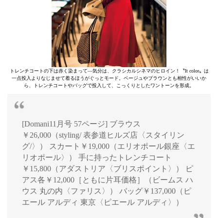
トレンチコートの下は赤く染まって―気分は、クラシカルシネマのヒロイン！〝It color〟は
一点投入よりなじませて着るほうがぐっとモード。ベージュやブラウンとも相性がいいか
ら、トレンチコートやバッグで投入して、こっくりとしたワントーンを形成。
[Domani11月号 57ページ] ブラウス
￥26,000（styling/ 表参道ヒルズ店〈スタイリン
グ/〉） スカート￥19,000（エリオポール銀座〈エ
リオポール〉） 手に持ったトレンチコート
￥15,800（アダストリア〈ブリスポイント〉） ピ
アス各￥12,000［ともに片耳価格］（ビームス ハ
ウス 丸の内〈ファリス〉） バッグ￥137,000（ピ
エール アルディ 東京〈ピエール アルディ〉）