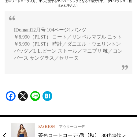
去年ワードローブ入り。ずっと愛するマイベーシックになる予感大です」（PLSTプレス・根
本久仁子さん）
[Domani12月号 104ページ] パンツ
￥6,990（PLST） コート／リンペルマブル ニット
￥5,990（PLST） 時計／ダニエル・ウェリントン
バッグ／L.L.ビーン ストール／マニプリ 靴／コン
バース サングラス／セリーヌ
Facebook
X
Line
Hatena
FASHION
アウターコーデ
茶色コートコーデ6選【秋】| 30代40代レ