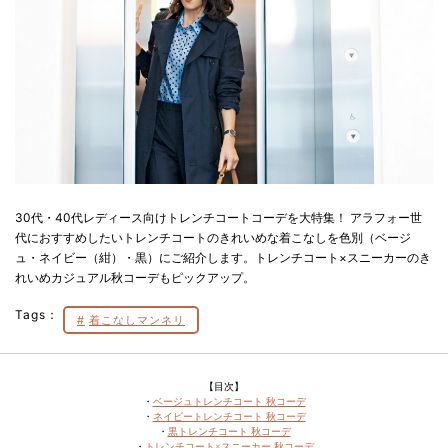
30代・40代レディース向けトレンチコートコーデを大特集！ アラフォー世
代におすすめしたいトレンチコートのきれいめな着こなしを色別（ベージ
ュ・ネイビー（紺）・黒）にご紹介します。トレンチコート×スニーカーのき
れいめカジュアル秋コーデもピックアップ。
Tags：
着こなしマンネリ
【目次】
・
ベージュトレンチコート 秋コーデ
・
ネイビートレンチコート 秋コーデ
・
黒トレンチコート 秋コーデ
・
トレンチコート×スニーカー 秋コーデ