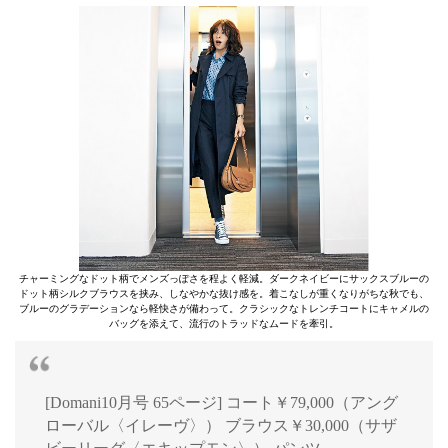
チャーミングなドット柄でメンズっぽさを程よく軽減。ダークネイビーにサックスブルーの
ドット柄シルクブラウスを挟み、しなやかな抜け感を。着こなしが重くなりがちな秋でも、
ブルーのグラデーションなら軽快さが備わって。クラシックなトレンチコートにキャメルの
バッグを添えて、流行のトラッドなムードを牽引。
[Domani10月号 65ページ] コート￥79,000（アング
ローバル〈イレーヴ〉） ブラウス￥30,000（サザ