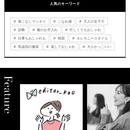
人気のキーワード
着こなしマンネリ
こなれ感
大人の女子力
診断
服のお手入れ
忙しくてもおしゃれ
仕事もおしゃれも
韓国
セレモニースタイル
気温別の服装
楽しておしゃれ
大人かっこいい