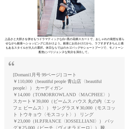
上品さと大胆さを併せもつドラマティックな白×黒の花柄スカートで、おしゃれの発想を巡ら
せながら銀座へショッピングに出かけよう。銀座にお出かけだから、ラフすぎずきちんと感
もあるスタイルが大人の選択。休日ならではのカゴバッグやショートブーツで、モノトーン
配色にパリジェンヌな気分を演出して。
[Domani1月号 99ページ] コート
￥110,000（beautiful people 青山店〈beautiful
people〉） カーディガン
￥14,000（TOMORROWLAND〈MACPHEE〉）
スカート￥39,000（ビームス ハウス 丸の内〈エッ
フェ ビームス〉） サングラス￥30,000（モスコッ
ト トウキョウ〈モスコット〉） リング
￥23,000（H.P.FRANCE〈IOSSELLIANI〉） バッ
グ￥25,000（ピーチ〈ヴィオラドーロ〉） 靴