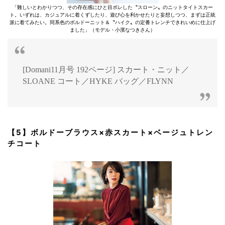
「難しいとわかりつつ、その存在感にひと目ボレした〝スローン〟のニットタイトスカー
ト。いずれは、カジュアルに着くずしたり、遊び心を利かせたりと妄想しつつ、まずは正統
派に着てみたい。同系色のボルドーニット＆〝ハイク〟の定番トレンチできれいめに仕上げ
ました」（モデル・小濱なつきさん）
[Domani11月号 192ページ] スカート・ニット／
SLOANE コート／HYKE バッグ／FLYNN
【5】ボルドーブラウス×赤スカート×ベージュトレン
チコート