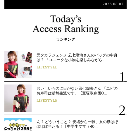
2026.08.07
ランキング
元タカラジェンヌ 凪七瑠海さんのバッグの中身
は？ 「ユニークな小物を楽しみながら…
LIFESTYLE
おいしいものに目がない凪七瑠海さん 「エビの
お寿司は断然生派です」【宝塚歌劇団O…
LIFESTYLE
ん!? どういうこと？ 安堵から一転、女の勘はほ
ぼほぼ当たる！【中学生ママ（40…