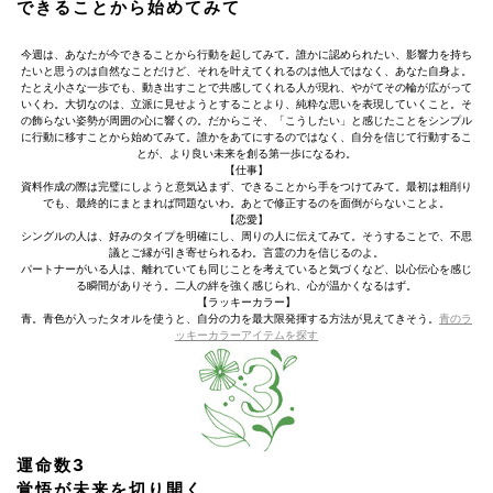
できることから始めてみて
今週は、あなたが今できることから行動を起してみて。誰かに認められたい、影響力を持ち
たいと思うのは自然なことだけど、それを叶えてくれるのは他人ではなく、あなた自身よ。
たとえ小さな一歩でも、動き出すことで共感してくれる人が現れ、やがてその輪が広がって
いくわ。大切なのは、立派に見せようとすることより、純粋な思いを表現していくこと。そ
の飾らない姿勢が周囲の心に響くの。だからこそ、「こうしたい」と感じたことをシンプル
に行動に移すことから始めてみて。誰かをあてにするのではなく、自分を信じて行動するこ
とが、より良い未来を創る第一歩になるわ。
【仕事】
資料作成の際は完璧にしようと意気込まず、できることから手をつけてみて。最初は粗削り
でも、最終的にまとまれば問題ないわ。あとで修正するのを面倒がらないことよ。
【恋愛】
シングルの人は、好みのタイプを明確にし、周りの人に伝えてみて。そうすることで、不思
議とご縁が引き寄せられるわ。言霊の力を信じるのよ。
パートナーがいる人は、離れていても同じことを考えていると気づくなど、以心伝心を感じ
る瞬間がありそう。二人の絆を強く感じられ、心が温かくなるはず。
【ラッキーカラー】
青。青色が入ったタオルを使うと、自分の力を最大限発揮する方法が見えてきそう。
青のラ
ッキーカラーアイテムを探す
運命数3
覚悟が未来を切り開く