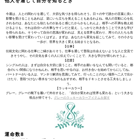
他人を通じて自分を知るとき
今週は、人との関わりを通して、大切な気づきを得られそう。日々の中で誰かの言葉に良い
影響を受けることもあれば、逆にいら立ちを覚えることもあるわよね。他人の言動に心を乱
されるのは、あなたにも似たものがあると感じたからかもしれんよ。相手への不満を抱え続
けるよりも、それは自分への大事なサインだと捉え、しっかりと向き合うことで大きな学び
を得られるわ。そうやって自分の意識が変われば、見える世界も変わり、周りの人たちも良
い影響を受けて変わっていくはずよ。まずは、あなたから変化を起こしてみて。その小さな
一歩が、世界を大きく変える始まりとなるわ。
【仕事】
伝統文化に関わる仕事にご縁がありそう。仕事を通して普段は出会えないような人と交流で
きそうやし、その文化を多くの人に伝えていくことで、大きな学びが得られそうよ。
【恋愛】
シングルの人は、まずは自分を大切に扱うこと。相手のお願いをなんでも聞いていると、都
合のいい関係になりかねんわ。相手を思いやるのは、お付き合いを始めてからにしてね。
パートナーがいる人は、マンネリ解消を意識してみて。行ったことのない場所へ二人で出か
けたり、普段つけない香水をつけるのもおすすめ。相手をドキッとさせる工夫をしましょ
う。
【ラッキーカラー】
グレー。グレーの靴下を履いて外出すると、「自分が変われば世界も変わる」という大きな
視点が持てそう。
グレーのラッキーカラーアイテムを探す
運命数8