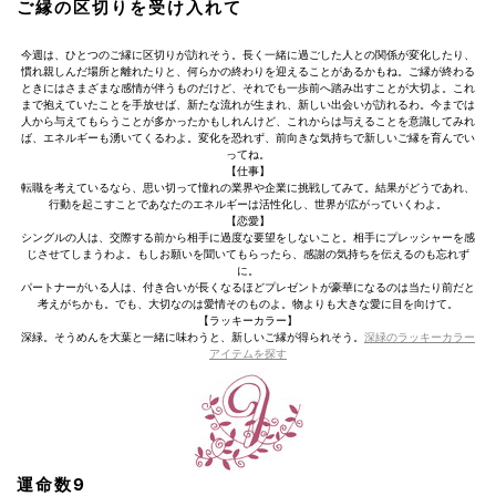
ご縁の区切りを受け入れて
今週は、ひとつのご縁に区切りが訪れそう。長く一緒に過ごした人との関係が変化したり、
慣れ親しんだ場所と離れたりと、何らかの終わりを迎えることがあるかもね。ご縁が終わる
ときにはさまざまな感情が伴うものだけど、それでも一歩前へ踏み出すことが大切よ。これ
まで抱えていたことを手放せば、新たな流れが生まれ、新しい出会いが訪れるわ。今までは
人から与えてもらうことが多かったかもしれんけど、これからは与えることを意識してみれ
ば、エネルギーも湧いてくるわよ。変化を恐れず、前向きな気持ちで新しいご縁を育んでい
ってね。
【仕事】
転職を考えているなら、思い切って憧れの業界や企業に挑戦してみて。結果がどうであれ、
行動を起こすことであなたのエネルギーは活性化し、世界が広がっていくわよ。
【恋愛】
シングルの人は、交際する前から相手に過度な要望をしないこと。相手にプレッシャーを感
じさせてしまうわよ。もしお願いを聞いてもらったら、感謝の気持ちを伝えるのも忘れず
に。
パートナーがいる人は、付き合いが長くなるほどプレゼントが豪華になるのは当たり前だと
考えがちかも。でも、大切なのは愛情そのものよ。物よりも大きな愛に目を向けて。
【ラッキーカラー】
深緑。そうめんを大葉と一緒に味わうと、新しいご縁が得られそう。
深緑のラッキーカラー
アイテムを探す
運命数9