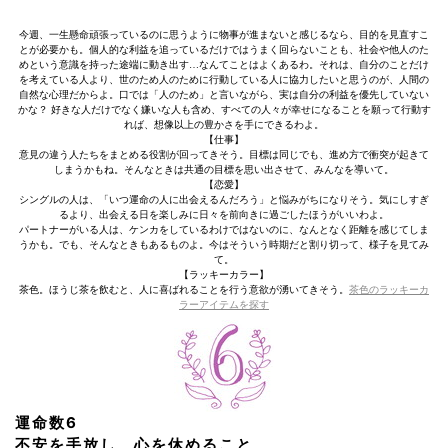
今週、一生懸命頑張っているのに思うように物事が進まないと感じるなら、目的を見直すこ
とが必要かも。個人的な利益を追っているだけではうまく回らないことも、社会や他人のた
めという意識を持った途端に動き出す…なんてことはよくあるわ。それは、自分のことだけ
を考えている人より、世のため人のために行動している人に協力したいと思うのが、人間の
自然な心理だからよ。口では「人のため」と言いながら、実は自分の利益を優先していない
かな？ 好きな人だけでなく嫌いな人も含め、すべての人々が幸せになることを願って行動す
れば、想像以上の豊かさを手にできるわよ。
【仕事】
意見の違う人たちをまとめる役割が回ってきそう。目標は同じでも、進め方で衝突が起きて
しまうかもね。そんなときは共通の目標を思い出させて、みんなを導いて。
【恋愛】
シングルの人は、「いつ運命の人に出会えるんだろう」と悩みがちになりそう。気にしすぎ
るより、出会える日を楽しみに日々を前向きに過ごしたほうがいいわよ。
パートナーがいる人は、ケンカをしているわけではないのに、なんとなく距離を感じてしま
うかも。でも、そんなときもあるものよ。今はそういう時期だと割り切って、様子を見てみ
て。
【ラッキーカラー】
茶色。ほうじ茶を飲むと、人に喜ばれることを行う意欲が湧いてきそう。
茶色のラッキーカ
ラーアイテムを探す
運命数6
不安を手放し、心を休めること