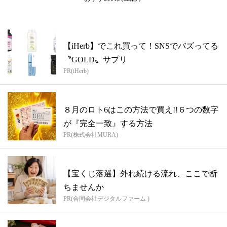
【iHerb】でこれ買って！SNSでバズってる
〝GOLD〟サプリ
PR(iHerb)
８月のロト6はこの方法で買え!!６つの数字
が『完全一致』する方法
PR(株式会社MURA)
【宝くじ落選】外れ続ける流れ、ここで断
ちませんか
PR(合同会社デジタルファーム )