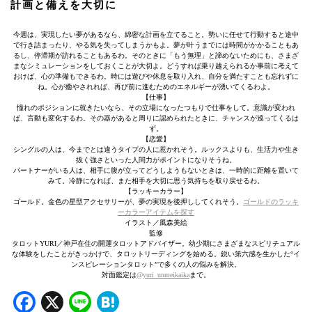
計画と備えを大切に
今週は、実現したい夢があるなら、綿密な計画を立てること。勢いに任せて行動すると途中
で行き詰まったり、やる気を失ってしまうかもよ。夢が叶うまでには時間がかかることもあ
るし、停滞期が訪れることもあるわ。そのときに「もう無理」と諦めないためにも、さまざ
まなシミュレーションをしておくことが大切よ。どうすれば乗り越えられるか事前に考えて
おけば、心の準備もできるわ。時には遊びや休息を取り入れ、自分を満たすことも忘れずに
ね。心が癒やされれば、再び前に進むためのエネルギーが湧いてくるわよ。
【仕事】
憧れのポジションに就きたいなら、その立場になったつもりで仕事をして。意識が変われ
ば、言動も変化するわ。その器があると周りに認められたときに、チャンスが巡ってくるは
ず。
【恋愛】
シングルの人は、今までとは違うタイプの人に惹かれそう。ルックスよりも、生活力や生き
抜く強さといった人間力がポイントになりそうね。
パートナーがいる人は、相手に腹が立ってどうしようもないときは、一時的に距離を置いて
みて。冷静になれば、また相手を大切に思う気持ちを取り戻せるわ。
【ラッキーカラー】
ゴールド。金色の星型アクセサリーが、夢の実現を後押ししてくれそう。
ゴールドのラッキ
ーカラーアイテムを探す
イラスト／風森美絵
監修
タロットYURI／神戸在住の開運タロットアドバイザー。幼少期にさまざまなスピリチュアル
な体験をしたことがきっかけで、タロットリーディングを始める。鋭い第六感を生かした“イ
ンスピレーションタロット”で多くの人の悩みを解決。
対面鑑定は
@yuri_unmeikaika
まで。
Facebook
X
Line
Hatena