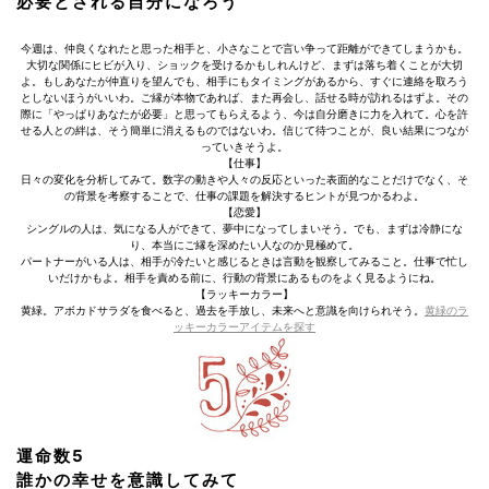
必要とされる自分になろう
今週は、仲良くなれたと思った相手と、小さなことで言い争って距離ができてしまうかも。
大切な関係にヒビが入り、ショックを受けるかもしれんけど、まずは落ち着くことが大切
よ。もしあなたが仲直りを望んでも、相手にもタイミングがあるから、すぐに連絡を取ろう
としないほうがいいわ。ご縁が本物であれば、また再会し、話せる時が訪れるはずよ。その
際に「やっぱりあなたが必要」と思ってもらえるよう、今は自分磨きに力を入れて。心を許
せる人との絆は、そう簡単に消えるものではないわ。信じて待つことが、良い結果につなが
っていきそうよ。
【仕事】
日々の変化を分析してみて。数字の動きや人々の反応といった表面的なことだけでなく、そ
の背景を考察することで、仕事の課題を解決するヒントが見つかるわよ。
【恋愛】
シングルの人は、気になる人ができて、夢中になってしまいそう。でも、まずは冷静にな
り、本当にご縁を深めたい人なのか見極めて。
パートナーがいる人は、相手が冷たいと感じるときは言動を観察してみること。仕事で忙し
いだけかもよ。相手を責める前に、行動の背景にあるものをよく見るようにね。
【ラッキーカラー】
黄緑。アボカドサラダを食べると、過去を手放し、未来へと意識を向けられそう。
黄緑のラ
ッキーカラーアイテムを探す
運命数5
誰かの幸せを意識してみて