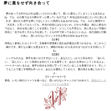
夢に蓋をせず向き合って
夢があっても叶わなければ虚しいだけだと感じて、思いに蓋をしてしまうこともあるわよ
ね。でも、心の奥ではその夢がずっと燻っているのでは？ 本当は自分を信じたいのに信じき
れず、誰かから背中を押してほしいという気持ちもあるのかもね。でも、人から無理やり
「大丈夫」と言ってもらっても、本当の自信にはならないわ。だから今週は、他人に頼るの
ではなく、自分を信じ抜くことを決意してみて。どうしても不安なら、目に見えない守護の
存在に「全力を尽くすから力を貸して」と心の中で祈ってみるといいわよ。自己信頼と行動
の先に、思いがけないチャンスや引き寄せが訪れるはずだわ。
【仕事】
何気なく参加したセミナーで、主催者や登壇者と思わぬ共通点が見つかるかも。そこからご
縁ができ、新たな人脈にも恵まれそう。偶然の出会いから生まれるつながりを大切にして
ね。
【恋愛】
シングルの人は、相手を追いかけすぎないこと。あなたにしっかりと目を向け、「会いた
い」「話したい」という気持ちを向けてくれる相手こそ、あなたを幸せにしてくれる人よ。
パートナーがいる人は、相手が自分を大切に守ってくれていることを実感できそう。忙しく
ても二人で過ごす時間を作ったり、あなたを優先してくれたり、愛の深さを感じられそう
よ。
【ラッキーカラー】
黄色。レモン味のスイーツを食べると、思いがけないチャンスがつかめそう。
黄色のラッキ
ーカラーアイテムを探す