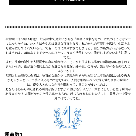
今週9月8日〜9月14日は、社会の中で見失いがちな「本当に大切なもの」に気づくことがテー
マになりそうね。たとえば今やAIは身近な存在となり、私のたちの可能性を広げ、生活をよ
り豊かにしてくれているわ。でも、それに頼りすぎてしまうと、自分の能力がわからなって
しまうわよ。AIはあくまでツールのひとつ。うまく活用しつつ、依存しすぎないよう注意し
てね。
また、生命の誕生や人間同士の心の触れ合い、そこから生まれる温かい感情はAIにはまねで
きないもの。血が通う者同士だから感じられる深い絆や思いこそが、愛と呼べるものなんじ
ゃないかしら。
混沌とした現代社会では、物質的な豊かさに意識が向きがちだけど…本当の愛はお金や権力
があるからといって手に入るものではないわ。人間が細胞レベルで深く満たされる瞬間に
は、愛や人とのつながりが関わっていることが多いものよ。
あなたは心から満たされる瞬間がありますか？ 誰かを守りたい、大切にしたいと思う瞬間が
ありますか？ 人間だからこそ生み出せるもの、感じられるものを大切にし、日常の中で愛を
見つけていってね。
運命数1