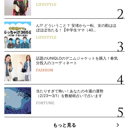
LIFESTYLE
ん!? どういうこと？ 安堵から一転、女の勘はほ
ぼほぼ当たる！【中学生ママ（40…
LIFESTYLE
話題のUNIQLOのデニムジャケットを購入！春気
分投入のコーディネート
FASHION
当たりすぎて怖い！あなたの今週の運勢
（2/23〜3/1）を数秘術占いで占います
FORTUNE
もっと見る