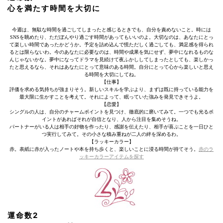
心を満たす時間を大切に
今週は、無駄な時間を過ごしてしまったと感じるときでも、自分を責めないこと。時には
SNSを眺めたり、ただぼんやり過ごす時間があってもいいのよ。大切なのは、あなたにとっ
て楽しい時間であったかどうか。予定を詰め込んで慌ただしく過ごしても、満足感を得られ
るとは限らないわ。今のあなたに必要なのは、時間や成果を気にせず、夢中になれるものな
んじゃないかな。夢中になってドラマを見続けて夜ふかししてしまったとしても、楽しかっ
たと思えるなら、それはあなたにとって意味のある時間。自分にとって心から楽しいと思え
る時間を大切にしてね。
【仕事】
評価を求める気持ちが強まりそう。新しいスキルを学ぶより、まずは既に持っている能力を
最大限に生かすことを考えて。それによって、眠っていた強みを発見できそうよ。
【恋愛】
シングルの人は、自分のチャームポイントを見つけ、徹底的に磨いてみて。一つでも光るポ
イントがあればそれが自信となり、人から注目を集めそうね。
パートナーがいる人は相手の好物を作ったり、感謝を伝えたり、相手が喜ぶことを一日ひと
つ実行してみて。その小さな積み重ねが二人の絆を深めるわ。
【ラッキーカラー】
赤。表紙に赤が入ったノートや本を持ち歩くと、楽しいことに浸る時間が持てそう。
赤のラ
ッキーカラーアイテムを探す
運命数2