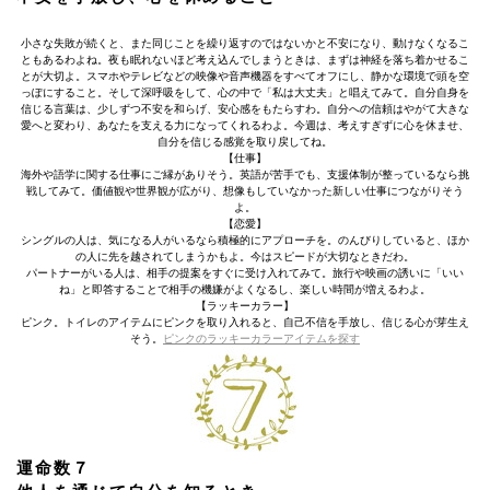
小さな失敗が続くと、また同じことを繰り返すのではないかと不安になり、動けなくなるこ
ともあるわよね。夜も眠れないほど考え込んでしまうときは、まずは神経を落ち着かせるこ
とが大切よ。スマホやテレビなどの映像や音声機器をすべてオフにし、静かな環境で頭を空
っぽにすること。そして深呼吸をして、心の中で「私は大丈夫」と唱えてみて。自分自身を
信じる言葉は、少しずつ不安を和らげ、安心感をもたらすわ。自分への信頼はやがて大きな
愛へと変わり、あなたを支える力になってくれるわよ。今週は、考えすぎずに心を休ませ、
自分を信じる感覚を取り戻してね。
【仕事】
海外や語学に関する仕事にご縁がありそう。英語が苦手でも、支援体制が整っているなら挑
戦してみて。価値観や世界観が広がり、想像もしていなかった新しい仕事につながりそう
よ。
【恋愛】
シングルの人は、気になる人がいるなら積極的にアプローチを。のんびりしていると、ほか
の人に先を越されてしまうかもよ。今はスピードが大切なときだわ。
パートナーがいる人は、相手の提案をすぐに受け入れてみて。旅行や映画の誘いに「いい
ね」と即答することで相手の機嫌がよくなるし、楽しい時間が増えるわよ。
【ラッキーカラー】
ピンク。トイレのアイテムにピンクを取り入れると、自己不信を手放し、信じる心が芽生え
そう。
ピンクのラッキーカラーアイテムを探す
運命数７