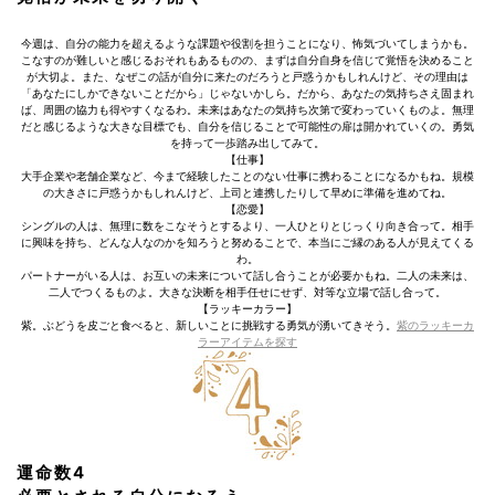
今週は、自分の能力を超えるような課題や役割を担うことになり、怖気づいてしまうかも。
こなすのが難しいと感じるおそれもあるものの、まずは自分自身を信じて覚悟を決めること
が大切よ。また、なぜこの話が自分に来たのだろうと戸惑うかもしれんけど、その理由は
「あなたにしかできないことだから」じゃないかしら。だから、あなたの気持ちさえ固まれ
ば、周囲の協力も得やすくなるわ。未来はあなたの気持ち次第で変わっていくものよ。無理
だと感じるような大きな目標でも、自分を信じることで可能性の扉は開かれていくの。勇気
を持って一歩踏み出してみて。
【仕事】
大手企業や老舗企業など、今まで経験したことのない仕事に携わることになるかもね。規模
の大きさに戸惑うかもしれんけど、上司と連携したりして早めに準備を進めてね。
【恋愛】
シングルの人は、無理に数をこなそうとするより、一人ひとりとじっくり向き合って。相手
に興味を持ち、どんな人なのかを知ろうと努めることで、本当にご縁のある人が見えてくる
わ。
パートナーがいる人は、お互いの未来について話し合うことが必要かもね。二人の未来は、
二人でつくるものよ。大きな決断を相手任せにせず、対等な立場で話し合って。
【ラッキーカラー】
紫。ぶどうを皮ごと食べると、新しいことに挑戦する勇気が湧いてきそう。
紫のラッキーカ
ラーアイテムを探す
運命数4