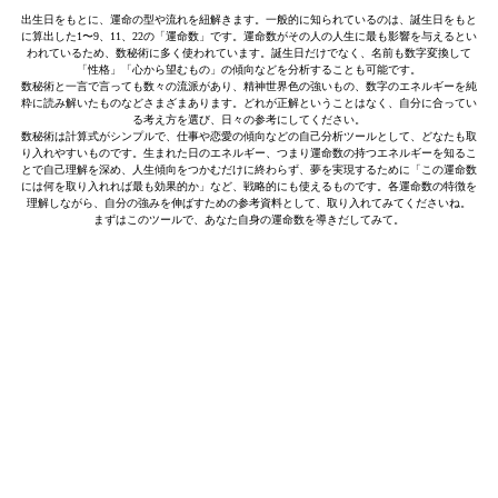
出生日をもとに、運命の型や流れを紐解きます。一般的に知られているのは、誕生日をもと
に算出した1〜9、11、22の「運命数」です。運命数がその人の人生に最も影響を与えるとい
われているため、数秘術に多く使われています。誕生日だけでなく、名前も数字変換して
「性格」「心から望むもの」の傾向などを分析することも可能です。
数秘術と一言で言っても数々の流派があり、精神世界色の強いもの、数字のエネルギーを純
粋に読み解いたものなどさまざまあります。どれが正解ということはなく、自分に合ってい
る考え方を選び、日々の参考にしてください。
数秘術は計算式がシンプルで、仕事や恋愛の傾向などの自己分析ツールとして、どなたも取
り入れやすいものです。生まれた日のエネルギー、つまり運命数の持つエネルギーを知るこ
とで自己理解を深め、人生傾向をつかむだけに終わらず、夢を実現するために「この運命数
には何を取り入れれば最も効果的か」など、戦略的にも使えるものです。各運命数の特徴を
理解しながら、自分の強みを伸ばすための参考資料として、取り入れてみてくださいね。
まずはこのツールで、あなた自身の運命数を導きだしてみて。