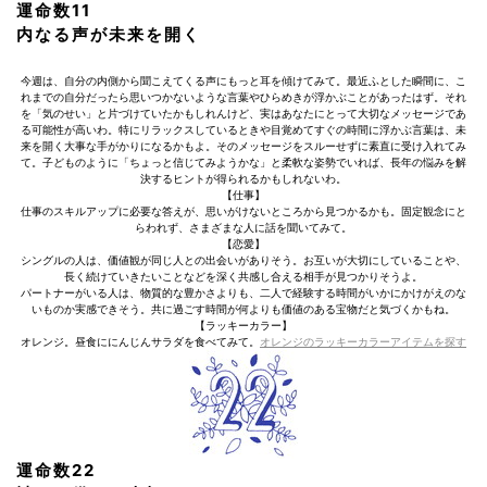
運命数11
内なる声が未来を開く
今週は、自分の内側から聞こえてくる声にもっと耳を傾けてみて。最近ふとした瞬間に、こ
れまでの自分だったら思いつかないような言葉やひらめきが浮かぶことがあったはず。それ
を「気のせい」と片づけていたかもしれんけど、実はあなたにとって大切なメッセージであ
る可能性が高いわ。特にリラックスしているときや目覚めてすぐの時間に浮かぶ言葉は、未
来を開く大事な手がかりになるかもよ。そのメッセージをスルーせずに素直に受け入れてみ
て。子どものように「ちょっと信じてみようかな」と柔軟な姿勢でいれば、長年の悩みを解
決するヒントが得られるかもしれないわ。
【仕事】
仕事のスキルアップに必要な答えが、思いがけないところから見つかるかも。固定観念にと
らわれず、さまざまな人に話を聞いてみて。
【恋愛】
シングルの人は、価値観が同じ人との出会いがありそう。お互いが大切にしていることや、
長く続けていきたいことなどを深く共感し合える相手が見つかりそうよ。
パートナーがいる人は、物質的な豊かさよりも、二人で経験する時間がいかにかけがえのな
いものか実感できそう。共に過ごす時間が何よりも価値のある宝物だと気づくかもね。
【ラッキーカラー】
オレンジ。昼食ににんじんサラダを食べてみて。
オレンジのラッキーカラーアイテムを探す
運命数22