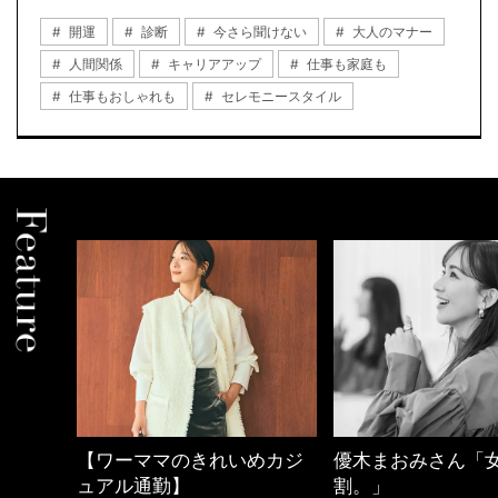
開運
診断
今さら聞けない
大人のマナー
人間関係
キャリアアップ
仕事も家庭も
仕事もおしゃれも
セレモニースタイル
ママのきれいめカジ
優木まおみさん「女の時間
40
通勤】
割。」