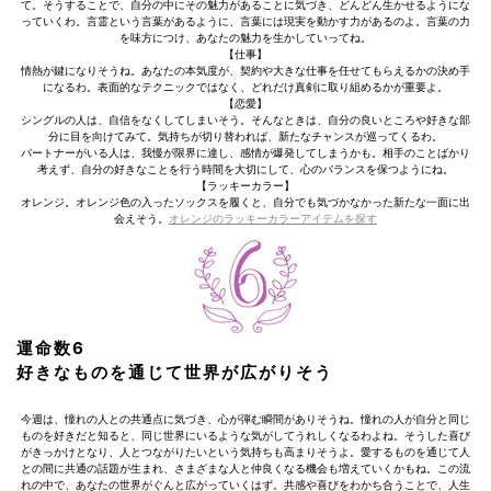
て。そうすることで、自分の中にその魅力があることに気づき、どんどん生かせるようにな
っていくわ。言霊という言葉があるように、言葉には現実を動かす力があるのよ。言葉の力
を味方につけ、あなたの魅力を生かしていってね。
【仕事】
情熱が鍵になりそうね。あなたの本気度が、契約や大きな仕事を任せてもらえるかの決め手
になるわ。表面的なテクニックではなく、どれだけ真剣に取り組めるかが重要よ。
【恋愛】
シングルの人は、自信をなくしてしまいそう。そんなときは、自分の良いところや好きな部
分に目を向けてみて。気持ちが切り替われば、新たなチャンスが巡ってくるわ。
パートナーがいる人は、我慢が限界に達し、感情が爆発してしまうかも。相手のことばかり
考えず、自分の好きなことを行う時間を大切にして、心のバランスを保つようにね。
【ラッキーカラー】
オレンジ。オレンジ色の入ったソックスを履くと、自分でも気づかなかった新たな一面に出
会えそう。
オレンジのラッキーカラーアイテムを探す
運命数6
好きなものを通じて世界が広がりそう
今週は、憧れの人との共通点に気づき、心が弾む瞬間がありそうね。憧れの人が自分と同じ
ものを好きだと知ると、同じ世界にいるような気がしてうれしくなるわよね。そうした喜び
がきっかけとなり、人とつながりたいという気持ちも高まりそうよ。愛するものを通じて人
との間に共通の話題が生まれ、さまざまな人と仲良くなる機会も増えていくかもね。この流
れの中で、あなたの世界がぐんと広がっていくはず。共感や喜びをわかち合うことで、人生