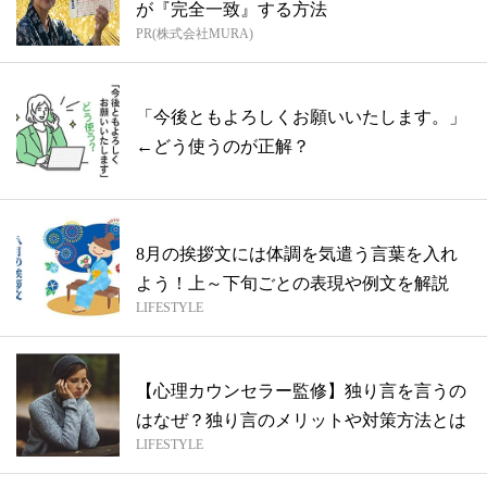
が『完全一致』する方法
PR(株式会社MURA)
「今後ともよろしくお願いいたします。」
←どう使うのが正解？
8月の挨拶文には体調を気遣う言葉を入れ
よう！上～下旬ごとの表現や例文を解説
LIFESTYLE
【心理カウンセラー監修】独り言を言うの
はなぜ？独り言のメリットや対策方法とは
LIFESTYLE