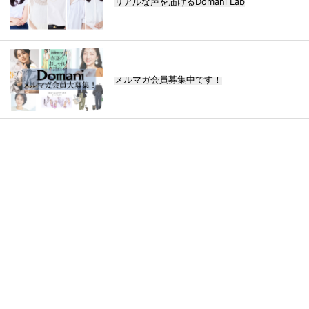
リアルな声を届けるDomani Lab
メルマガ会員募集中です！