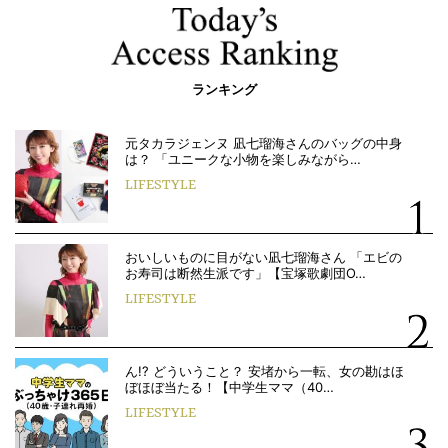
ランキング
元タカラジェンヌ 凪七瑠海さんのバッグの中身
は？ 「ユニークな小物を楽しみながら…
LIFESTYLE
おいしいものに目がない凪七瑠海さん 「エビの
お寿司は断然生派です」【宝塚歌劇団O…
LIFESTYLE
ん!? どういうこと？ 安堵から一転、女の勘はほ
ぼほぼ当たる！【中学生ママ（40…
LIFESTYLE