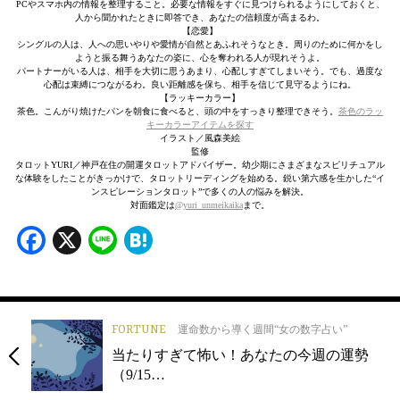
PCやスマホ内の情報を整理すること。必要な情報をすぐに見つけられるようにしておくと、
人から聞かれたときに即答でき、あなたの信頼度が高まるわ。
【恋愛】
シングルの人は、人への思いやりや愛情が自然とあふれそうなとき。周りのために何かをし
ようと振る舞うあなたの姿に、心を奪われる人が現れそうよ。
パートナーがいる人は、相手を大切に思うあまり、心配しすぎてしまいそう。でも、過度な
心配は束縛につながるわ。良い距離感を保ち、相手を信じて見守るようにね。
【ラッキーカラー】
茶色。こんがり焼けたパンを朝食に食べると、頭の中をすっきり整理できそう。
茶色のラッ
キーカラーアイテムを探す
イラスト／風森美絵
監修
タロットYURI／神戸在住の開運タロットアドバイザー。幼少期にさまざまなスピリチュアル
な体験をしたことがきっかけで、タロットリーディングを始める。鋭い第六感を生かした“イ
ンスピレーションタロット”で多くの人の悩みを解決。
対面鑑定は
@yuri_unmeikaika
まで。
Facebook
X
Line
Hatena
FORTUNE
運命数から導く週間“女の数字占い”
当たりすぎて怖い！あなたの今週の運勢
（9/15…