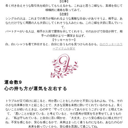
【仕事】
長く付き合えそうな取引先を紹介してもらえるかも。これはと思うご縁なら、直感を信じて
積極的に連絡を取ってみて。
【恋愛】
シングルの人は、これまでの努力が報われるような素敵な出会いがありそうよ。相手は、あ
なただけでなく周囲の人も大切にしてくれそうな人みたいね。このご縁を大切に育んでいっ
て。
パートナーがいる人は、相手が人前で愛情を示してくれそう。そのおかげで自信が持て、相
手への信頼がより一層深まるはず。
【ラッキーカラー】
白。白いシャツを着て外出すると、自分に合うものを見つけられるかも。
白のラッキーカラ
ーアイテムを探す
運命数9
心の持ち方が運気を左右する
トラブルが立て続けに起こると、何か悪いことをしたのかと不安になるわよね。でも、その
小さな出来事が次々と起こることで、大きな災難を未然に防いでくれているのかもよ。良く
ないことが続いたときは、心の中で「守ってくださってありがとうございます」と唱えてみ
て。「悪いことが起きている」と考えていると、その思考が現実を引き寄せてしまうもの
よ。「私は守られている」と自分に言い聞かせ、「大丈夫」という安心感を心に植え付けて
ね。不安を感じるか、安心を感じるかで、未来はまったく違うものになるわ。あなたの心が
未来を創っていくから、安心感を意識して過ごしてね。