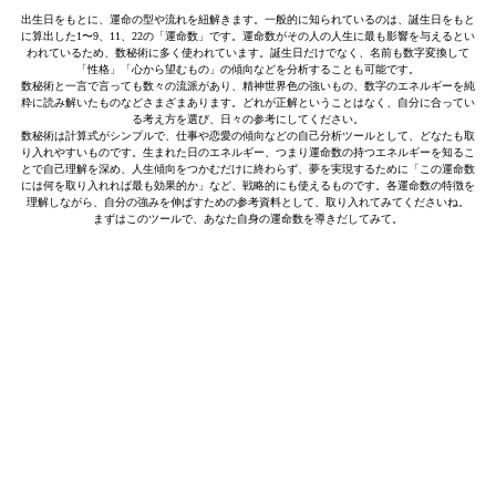
出生日をもとに、運命の型や流れを紐解きます。一般的に知られているのは、誕生日をもと
に算出した1〜9、11、22の「運命数」です。運命数がその人の人生に最も影響を与えるとい
われているため、数秘術に多く使われています。誕生日だけでなく、名前も数字変換して
「性格」「心から望むもの」の傾向などを分析することも可能です。
数秘術と一言で言っても数々の流派があり、精神世界色の強いもの、数字のエネルギーを純
粋に読み解いたものなどさまざまあります。どれが正解ということはなく、自分に合ってい
る考え方を選び、日々の参考にしてください。
数秘術は計算式がシンプルで、仕事や恋愛の傾向などの自己分析ツールとして、どなたも取
り入れやすいものです。生まれた日のエネルギー、つまり運命数の持つエネルギーを知るこ
とで自己理解を深め、人生傾向をつかむだけに終わらず、夢を実現するために「この運命数
には何を取り入れれば最も効果的か」など、戦略的にも使えるものです。各運命数の特徴を
理解しながら、自分の強みを伸ばすための参考資料として、取り入れてみてくださいね。
まずはこのツールで、あなた自身の運命数を導きだしてみて。