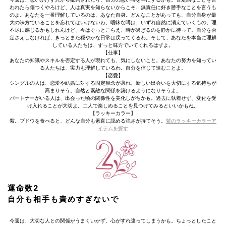
われたら傷つくやろけど、人は真実を知らないからこそ、無責任に好き勝手なことを言うも
のよ。あなたを一番理解しているのは、あなた自身。どんなことがあっても、自分自身が最
大の味方でいることを忘れてはいけないわ。曖昧な噂は、いずれ自然に消えていくもの。理
不尽に感じるかもしれんけど、今はぐっとこらえ、時が過ぎるのを静かに待って。自分を否
定さえしなければ、きっとまた穏やかな日常は戻ってくるわ。そして、あなたを本当に理解
している人たちは、ずっと味方でいてくれるはずよ。
【仕事】
あなたの知識やスキルを否定する人が現れても、気にしないこと。あなたの努力を知ってい
る人たちは、実力も理解しているわ。自分を信じて進むことよ。
【恋愛】
シングルの人は、恋愛や結婚に対する固定観念が薄れ、新しい出会いを大切にする気持ちが
高まりそう。自然と素敵な関係を築けるようになりそうよ。
パートナーがいる人は、出会った頃の関係性を美化しがちかも。過去に執着せず、変化を受
け入れることが大切よ。二人で楽しめることを見つけてみるといいかもね。
【ラッキーカラー】
紫。ブドウを食べると、どんな自分も素直に認める強さが持てそう。
紫のラッキーカラーア
イテムを探す
運命数2
自分も相手も責めすぎないで
今週は、大切な人との関係がうまくいかず、心がすれ違ってしまうかも。ちょっとしたこと