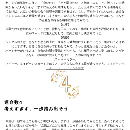
わ。まずは気持ちに従い、「会いたい」「声が聞きたい」と伝えてみること。迷っている時
間がもったいないわよ。すぐに会える可能性もあるし、たとえ今すぐでなくても連絡をとっ
ておけば、お互いの都合の合う日程を調整できるはず。もし、声をかけずにいたら、会えな
いままズルズルと時間が過ぎてしまうかも。大切な人との時間を逃さないためにも、あなた
の正直な気持ちを相手に届けてみてね。
【仕事】
言葉だけでは伝わりにくいことは、資料を工夫してみて。作成した資料が評価されたり、提
案がスムーズに進んだりして、契約が続々と決まりそうよ。
【恋愛】
シングルの人は、あなたが思う以上に、周りから魅力的に見られていそう。細かいことは気
にしすぎず、自分に自信を持って行動してみて。きっと素敵な出会いがあるわよ。
パートナーがいる人は、自分の時間を優先しがちかも。もし相手と一緒に楽しめることがあ
るなら、積極的に共有してあげて。二人の時間を大切にね。
【ラッキーカラー】
ネイビー。ネイビーのスカートをはくと、大切な人に会える日が近づきそう。
ネイビーのラ
ッキーカラーアイテムを探す
運命数4
考えすぎず、一歩踏み出そう
今週は、頭で考えても答えが出ないなら、まずは一歩踏み出してみること。あれこれ考えて
も答えが出ないばかりか、状況はどんどん複雑になってしまうわよ。考えすぎて動けないと
感じるときこそ思い切って決断し、行動を起こしてみるのがおすすめ。動いてみれば現実が