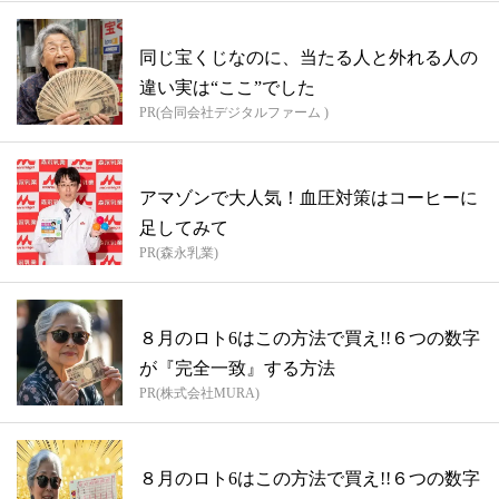
同じ宝くじなのに、当たる人と外れる人の
違い実は“ここ”でした
PR(合同会社デジタルファーム )
アマゾンで大人気！血圧対策はコーヒーに
足してみて
PR(森永乳業)
８月のロト6はこの方法で買え!!６つの数字
が『完全一致』する方法
PR(株式会社MURA)
８月のロト6はこの方法で買え!!６つの数字