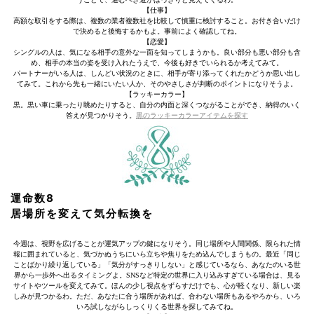
【仕事】
高額な取引をする際は、複数の業者複数社を比較して慎重に検討すること。お付き合いだけ
で決めると後悔するかもよ。事前によく確認してね。
【恋愛】
シングルの人は、気になる相手の意外な一面を知ってしまうかも。良い部分も悪い部分も含
め、相手の本当の姿を受け入れたうえで、今後も好きでいられるか考えてみて。
パートナーがいる人は、しんどい状況のときに、相手が寄り添ってくれたかどうか思い出し
てみて。これから先も一緒にいたい人か、そのやさしさが判断のポイントになりそうよ。
【ラッキーカラー】
黒。黒い車に乗ったり眺めたりすると、自分の内面と深くつながることができ、納得のいく
答えが見つかりそう。
黒のラッキーカラーアイテムを探す
運命数8
居場所を変えて気分転換を
今週は、視野を広げることが運気アップの鍵になりそう。同じ場所や人間関係、限られた情
報に囲まれていると、気づかぬうちにいら立ちや焦りをため込んでしまうもの。最近「同じ
ことばかり繰り返している」「気分がすっきりしない」と感じているなら、あなたのいる世
界から一歩外へ出るタイミングよ。SNSなど特定の世界に入り込みすぎている場合は、見る
サイトやツールを変えてみて。ほんの少し視点をずらすだけでも、心が軽くなり、新しい楽
しみが見つかるわ。ただ、あなたに合う場所があれば、合わない場所もあるやろから、いろ
いろ試しながらしっくりくる世界を探してみてね。