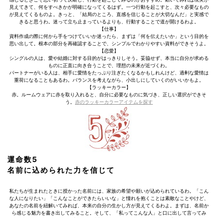
見えてきて、何をすべきかが明確になってくるはず。一つ行動を起こすと、次々必要なもの
が見えてくるものよ。きっと、「結局のところ、直感を信じることが大切なんだ」と実感で
きると思うわ。迷って立ち止まっているよりも、行動することで道が開けるわよ。
【仕事】
資料作成の際に何から手をつけていいか迷ったら、まずは「何を伝えたいか」という目的を
思い出して。根本の部分を再確認することで、シンプルでわかりやすい資料ができそうよ。
【恋愛】
シングルの人は、愛や結婚に対する目的がはっきりしそう。妥協せず、本当に自分が求める
ものに正直に向き合うことで、理想の未来が近づくわ。
パートナーがいる人は、相手に愛情をたっぷり注ぎたくなるかもしれんけど、過剰な愛情は
重荷になることもあるわ。バランスを考えながら、小出しにしていくのがいいかもよ。
【ラッキーカラー】
赤。ルームウェアに赤を取り入れると、自分に必要なものに気づき、正しい選択ができそ
う。
赤のラッキーカラーアイテムを探す
運命数5
名前に込められた力を信じて
私たちが生まれたときに授かった名前には、家族の希望や願いが込められているわ。「こん
な人になりたい」「こんなことができたらいいな」と憧れを抱くことは素敵なことやけど、
あなたの名前を紐解いてみれば、本来の自分の生かし方が見えてくるわよ。まずは、名前か
ら感じる魅力を書き出してみること。そして、「私ってこんな人」と口に出して言ってみ