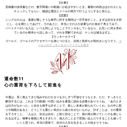
【仕事】
見積書や請求書などの、数字間違いや勘違いが起きやすいとき。書類の内容はほかの人にも
チェックしてもらい、確認は電話とメールの両方で行うようにすると安心よ。
【恋愛】
シングルの人は、進展が難しそうな相手に対する期待は一旦手放すこと。まずは自分を大切
にし、心を満たしてあげて。そのあとに、本当にその人が必要なのか改めて考えてみて。
パートナーがいる人は、いつも同じようなことでケンカをしているなら、お互いに何を求め
ているのか根本から話し合って。それを理解できれば、ケンカは減るはずよ。
【ラッキーカラー】
ゴールド。ゴールドのアクセサリーを身につけると、自然と気持ちが前向きになりそう。
ゴ
ールドのラッキーカラーアイテムを探す
運命数11
心の重荷を下ろして前進を
今週は、長く抱えてきた悩みやわだかまりを少しずつ手放せそうなとき。ただ、すっきりと
解決するには、これまでの勘違いや思い込みを素直に認める必要がありそうね。「あのとき
は仕方がなかった」と自分も相手も許すことで、新しい未来が創られていくわ。心の中に怒
りや制限があると、どうしても重たい気分から抜け出せないものよ。許すことは、その重荷
を下ろすこと。「人は人、自分は自分」と割り切ることで、肩の荷が降りていくのを感じら
れるはずよ。物事を複雑に考えすぎたり、他人のことまで背負い込んだりすることも減って
いくと思うわ。本当の意味で、自分の人生を生きることが始まりそうね。
【仕事】