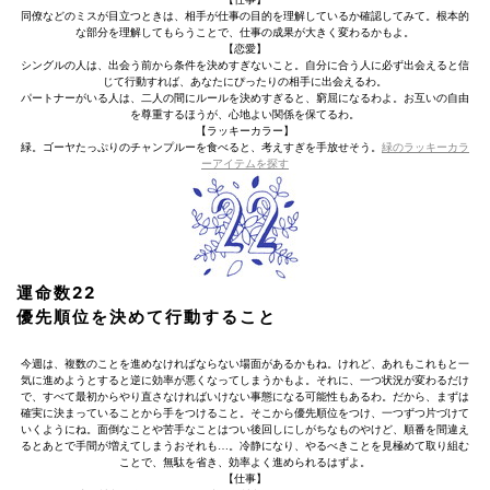
同僚などのミスが目立つときは、相手が仕事の目的を理解しているか確認してみて。根本的
な部分を理解してもらうことで、仕事の成果が大きく変わるかもよ。
【恋愛】
シングルの人は、出会う前から条件を決めすぎないこと。自分に合う人に必ず出会えると信
じて行動すれば、あなたにぴったりの相手に出会えるわ。
パートナーがいる人は、二人の間にルールを決めすぎると、窮屈になるわよ。お互いの自由
を尊重するほうが、心地よい関係を保てるわ。
【ラッキーカラー】
緑。ゴーヤたっぷりのチャンプルーを食べると、考えすぎを手放せそう。
緑のラッキーカラ
ーアイテムを探す
運命数22
優先順位を決めて行動すること
今週は、複数のことを進めなければならない場面があるかもね。けれど、あれもこれもと一
気に進めようとすると逆に効率が悪くなってしまうかもよ。それに、一つ状況が変わるだけ
で、すべて最初からやり直さなければいけない事態になる可能性もあるわ。だから、まずは
確実に決まっていることから手をつけること。そこから優先順位をつけ、一つずつ片づけて
いくようにね。面倒なことや苦手なことはつい後回しにしがちなものやけど、順番を間違え
るとあとで手間が増えてしまうおそれも…。冷静になり、やるべきことを見極めて取り組む
ことで、無駄を省き、効率よく進められるはずよ。
【仕事】