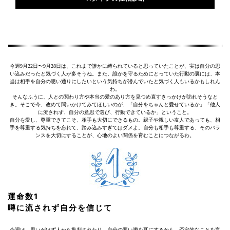
今週9月22日〜9月28日は、これまで誰かに縛られていると思っていたことが、実は自分の思
い込みだったと気づく人が多そうね。また、誰かを守るためにとっていた行動の裏には、本
当は相手を自分の思い通りにしたいという気持ちが潜んでいたと気づく人もいるかもしれん
わ。
そんなふうに、人との関わり方や本当の愛のあり方を見つめ直すきっかけが訪れそうなと
き。そこで今、改めて問いかけてみてほしいのが、「自分をちゃんと愛せているか」「他人
に流されず、自分の意思で選び、行動できているか」ということ。
自分を愛し、尊重できてこそ、相手も大切にできるもの。親子や親しい友人であっても、相
手を尊重する気持ちを忘れて、踏み込みすぎてはダメよ。自分も相手も尊重する、そのバラ
ンスを大切にすることが、心地のよい関係を育むことにつながるわ。
運命数1
噂に流されず自分を信じて
今週は、思いがけず人から批判されたり、自分の悪い噂を耳にするかも。否定的なことを言