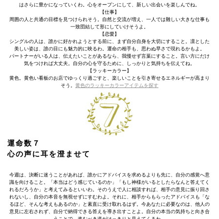
はさらに豊かになっていくわ。心をオープンにして、新しい出会いを楽しんでね。
【仕事】
周囲の人と共通の目標を見つけられそう。自然と交流が増え、一人では難しい大きな仕事も
一致団結して形にしていけそうよ。
【恋愛】
シングルの人は、誰かに好かれようとする前に、まず自分自身を大切にすること。凛とした
美しい姿は、誰の目にも魅力的に映るわ。運命の相手も、思わぬ早さで現れるかもよ。
パートナーがいる人は、伝えたいことがあるなら、我慢せず言葉にすること。言い方にだけ
気をつければ大丈夫。自分の心を守るために、しっかりと気持ちを伝えてね。
【ラッキーカラー】
黄色。黄色い看板のお店でゆっくり過ごすと、楽しいことを引き寄せるエネルギーが高まり
そう。
黄色のラッキーカラーアイテムを探す
運命数７
心の声に耳を澄ませて
今週は、決断に迷うことがあれば、誰かにアドバイスを求めるよりも先に、自分の感覚へ意
識を向けること。「本当はどう感じているのか」「もし神様がいるとしたらなんと答えてく
れるだろうか」と考えてみるといいわ。そのうえで人に相談すれば、相手の意見に振り回さ
れないし、自分の本音を無視せずにすむわよ。それに、相手からもらったアドバイスも「な
るほど、そんな考えもあるのか」と素直に受け取れるはず。今あなたに必要なのは、他人の
意見に左右されず、自分で納得できる答えを導き出すことよ。自分の本当の気持ちと向き合
うことで、進むべき道がはっきりと見えてくるわ。