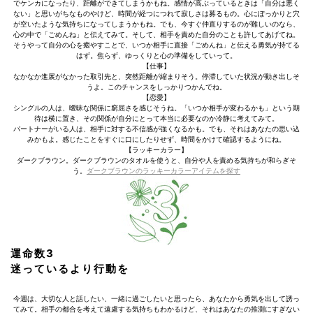
でケンカになったり、距離ができてしまうかもね。感情が高ぶっているときは「自分は悪く
ない」と思いがちなものやけど、時間が経つにつれて寂しさは募るもの。心にぽっかりと穴
が空いたような気持ちになってしまうかもね。でも、今すぐ仲直りするのが難しいのなら、
心の中で「ごめんね」と伝えてみて。そして、相手を責めた自分のことも許してあげてね。
そうやって自分の心を癒やすことで、いつか相手に直接「ごめんね」と伝える勇気が持てる
はず。焦らず、ゆっくりと心の準備をしていって。
【仕事】
なかなか進展がなかった取引先と、突然距離が縮まりそう。停滞していた状況が動き出しそ
うよ。このチャンスをしっかりつかんでね。
【恋愛】
シングルの人は、曖昧な関係に窮屈さを感じそうね。「いつか相手が変わるかも」という期
待は横に置き、その関係が自分にとって本当に必要なのか冷静に考えてみて。
パートナーがいる人は、相手に対する不信感が強くなるかも。でも、それはあなたの思い込
みかもよ。感じたことをすぐに口にしたりせず、時間をかけて確認するようにね。
【ラッキーカラー】
ダークブラウン。ダークブラウンのタオルを使うと、自分や人を責める気持ちが和らぎそ
う。
ダークブラウンのラッキーカラーアイテムを探す
運命数3
迷っているより行動を
今週は、大切な人と話したい、一緒に過ごしたいと思ったら、あなたから勇気を出して誘っ
てみて。相手の都合を考えて遠慮する気持ちもわかるけど、それはあなたの推測にすぎない