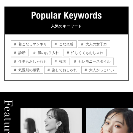
人気のキーワード
着こなしマンネリ
こなれ感
大人の女子力
診断
服のお手入れ
忙しくてもおしゃれ
仕事もおしゃれも
韓国
セレモニースタイル
気温別の服装
楽しておしゃれ
大人かっこいい