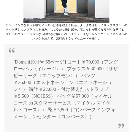
チャーミングなドット柄でメンズっぽさを程よく軽減。ダークネイビーにサックスブルーの
ドット柄シルクブラウスを挟み、しなやかな抜け感を。着こなしが重くなりがちな秋でも、
ブルーのグラデーションなら軽快さが備わって。クラシックなトレンチコートにキャメルの
バッグを添えて、流行のトラッドなムードを牽引。
[Domani10月号 65ページ] コート￥79,000（アング
ローバル〈イレーヴ〉） ブラウス￥30,000（サザ
ビーリーグ〈エキップモン〉） パンツ
￥26,000（エストネーション〈エストネーショ
ン〉） 時計￥22,000・付け替えたストラップ
￥5,500（NOJESS） バッグ￥57,000（マイケル・
コース カスタマーサービス〈マイケル マイケ
ル・コース〉） 靴￥5,800（コンバースインフォ
メーションセンター〈コンバース〉）