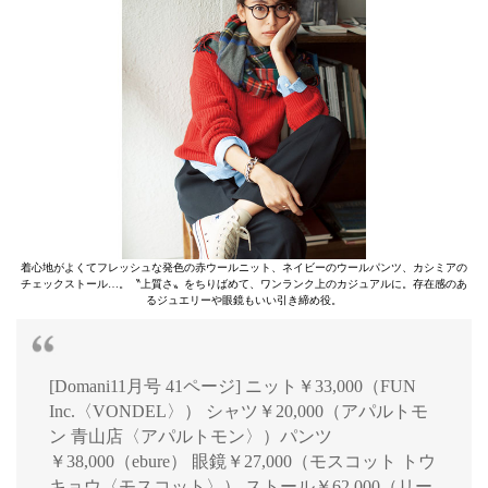
着心地がよくてフレッシュな発色の赤ウールニット、ネイビーのウールパンツ、カシミアの
チェックストール…。〝上質さ〟をちりばめて、ワンランク上のカジュアルに。存在感のあ
るジュエリーや眼鏡もいい引き締め役。
[Domani11月号 41ページ] ニット￥33,000（FUN
Inc.〈VONDEL〉） シャツ￥20,000（アパルトモ
ン 青山店〈アパルトモン〉）パンツ
￥38,000（ebure） 眼鏡￥27,000（モスコット トウ
キョウ〈モスコット〉） ストール￥62,000（リー