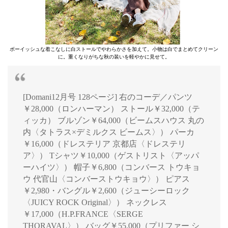
ボーイッシュな着こなしに白ストールでやわらかさを加えて。小物は白でまとめてクリーン
に。重くなりがちな秋の装いを軽やかに見せて。
[Domani12月号 128ページ] 右のコーデ／パンツ
￥28,000（ロンハーマン） ストール￥32,000（テ
ィッカ） ブルゾン￥64,000（ビームスハウス 丸の
内〈タトラス×デミルクス ビームス〉） パーカ
￥16,000（ドレステリア 京都店〈ドレステリ
ア〉） Tシャツ￥10,000（ゲストリスト〈アッパ
ーハイツ〉） 帽子￥6,800（コンバース トウキョ
ウ 代官山〈コンバーストウキョウ〉） ピアス
￥2,980・バングル￥2,600（ジューシーロック
〈JUICY ROCK Original〉） ネックレス
￥17,000（H.P.FRANCE〈SERGE
THORAVAL〉） バッグ￥55,000（プリファー シ