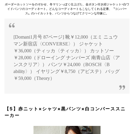
ボーダーカットソーをのぞかせ、冬マリンっぽく仕上げた、金ボタン付き紺ジャケット×白ワ
イドパンツのコーディネート。どんなコーディネートもこなしてくれる定番、〝コンバー
ス〟のハイカットを、パンツからつなげてクリーンな印象に。
[Domani1月号 87ページ] 靴￥12,000（エミ ニュウ
マン新宿店〈CONVERSE〉） ジャケット
￥36,000（ティッカ〈ティッカ〉） カットソー
￥28,000（ドローイング ナンバーズ 南青山店〈ア
ンスクリア〉） パンツ￥24,000（BOSCH〈B
ability〉） イヤリング￥8,750（アビステ） バッグ
￥59,000（Theory）
【5】赤ニット×シャツ×黒パンツ×白コンバーススニ
ーカー