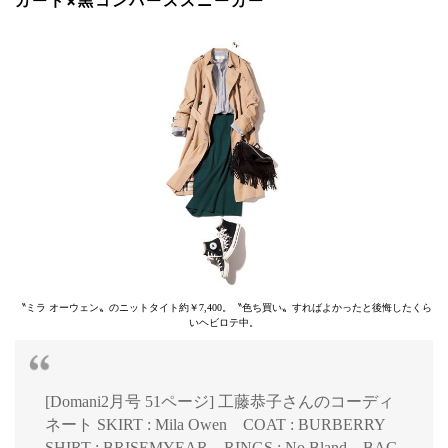
カート×黒コンバーススニーカー
〝ミラ オーウェン〟のニットタイト約￥7,400。〝色ち買い〟すればよかったと後悔したくら
いヘビロテ中。
[Domani2月号 51ページ] 工藤恭子さんのコーディ
ネート SKIRT : Mila Owen COAT : BURBERRY
SHIRT : BRISEMYEAR RINGS : No Bland BAG