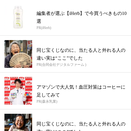
編集者が選ぶ【iHerb】で今買うべきもの10
選
PR(iHerb)
同じ宝くじなのに、当たる人と外れる人の
違い実は“ここ”でした
PR(合同会社デジタルファーム )
アマゾンで大人気！血圧対策はコーヒーに
足してみて
PR(森永乳業)
同じ宝くじなのに、当たる人と外れる人の