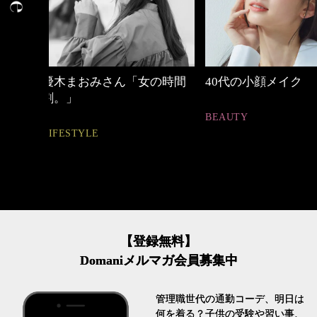
の時間
40代の小顔メイク
働く女性のバッグ
BEAUTY
FASHION
【登録無料】
Domaniメルマガ会員募集中
管理職世代の通勤コーデ、明日は
何を着る？子供の受験や習い事、