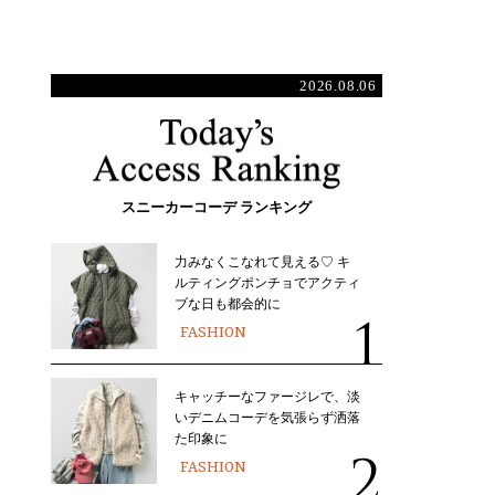
2026.08.06
スニーカーコーデ ランキング
力みなくこなれて見える♡ キ
ルティングポンチョでアクティ
ブな日も都会的に
FASHION
キャッチーなファージレで、淡
いデニムコーデを気張らず洒落
た印象に
FASHION