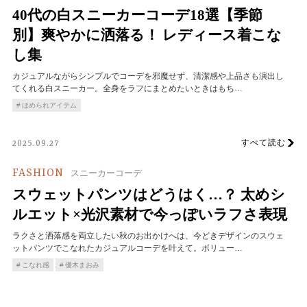
40代の白スニーカーコーデ18選【季節
別】爽やかに洒落る！ レディース着こな
し集
カジュアルながらシンプルでコーデを邪魔せず、清潔感や上品さも演出し
てくれる白スニーカー。全身をラフにまとめたいときはもち…
ほめられアイテム
すべて読む
2025.09.27
FASHION
スニーカーコーデ
スウェットパンツはどうはく…？ 太めシ
ルエット×光沢素材で今っぽいラフさ表現
ラクさと洒落感を両立したい秋のお出かけへは、今どきデザインのスウェ
ットパンツでこなれたカジュアルコーデを叶えて。ボリュー…
こなれ感
優木まおみ