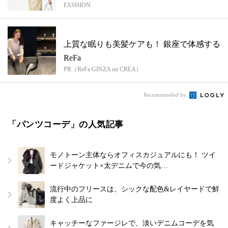
FASHION
上質な眠りも美髪ケアも！ 銀座で体感する
ReFa
PR（ReFa GINZA on CREA）
Recommended by
「パンツコーデ」の人気記事
モノトーン主体ならオフィスカジュアルにも！ ツイ
ードジャケット×太デニムで今の気…
流行中のフリースは、シックな配色&レイヤードで鮮
度よく上品に
キャッチーなファージレで、淡いデニムコーデを気