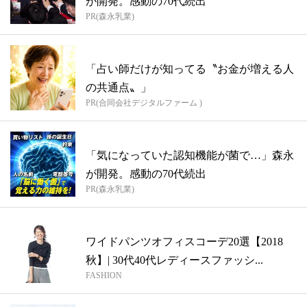
が開発。感動の70代続出
PR(森永乳業)
「占い師だけが知ってる〝お金が増える人
の共通点〟」
PR(合同会社デジタルファーム )
「気になっていた認知機能が菌で…」森永
が開発。感動の70代続出
PR(森永乳業)
ワイドパンツオフィスコーデ20選【2018
秋】| 30代40代レディースファッシ...
FASHION