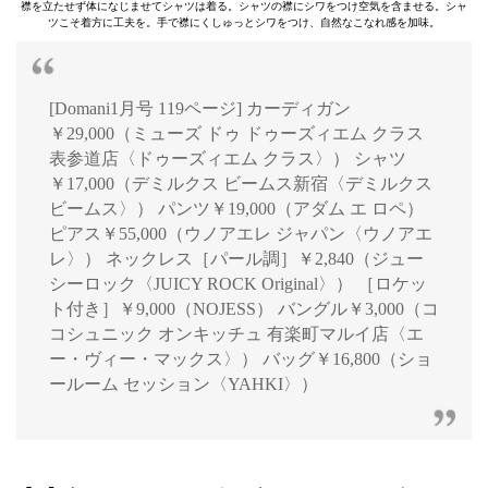
襟を立たせず体になじませてシャツは着る。シャツの襟にシワをつけ空気を含ませる。シャ
ツこそ着方に工夫を。手で襟にくしゅっとシワをつけ、自然なこなれ感を加味。
[Domani1月号 119ページ] カーディガン
￥29,000（ミューズ ドゥ ドゥーズィエム クラス
表参道店〈ドゥーズィエム クラス〉） シャツ
￥17,000（デミルクス ビームス新宿〈デミルクス
ビームス〉） パンツ￥19,000（アダム エ ロペ）
ピアス￥55,000（ウノアエレ ジャパン〈ウノアエ
レ〉） ネックレス［パール調］￥2,840（ジュー
シーロック〈JUICY ROCK Original〉） ［ロケッ
ト付き］￥9,000（NOJESS） バングル￥3,000（コ
コシュニック オンキッチュ 有楽町マルイ店〈エ
ー・ヴィー・マックス〉） バッグ￥16,800（ショ
ールーム セッション〈YAHKI〉）