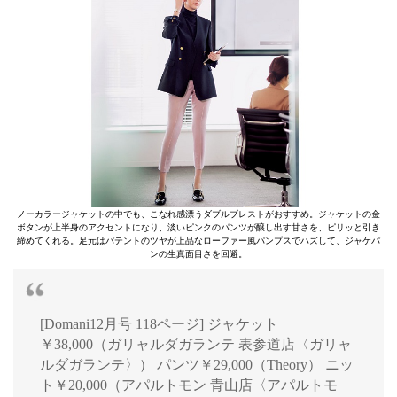
ノーカラージャケットの中でも、こなれ感漂うダブルブレストがおすすめ。ジャケットの金
ボタンが上半身のアクセントになり、淡いピンクのパンツが醸し出す甘さを、ピリッと引き
締めてくれる。足元はパテントのツヤが上品なローファー風パンプスでハズして、ジャケパ
ンの生真面目さを回避。
[Domani12月号 118ページ] ジャケット
￥38,000（ガリャルダガランテ 表参道店〈ガリャ
ルダガランテ〉） パンツ￥29,000（Theory） ニッ
ト￥20,000（アパルトモン 青山店〈アパルトモ