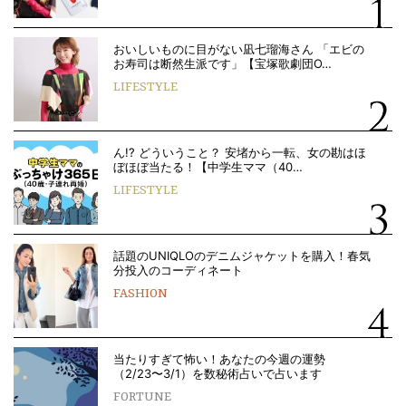
おいしいものに目がない凪七瑠海さん 「エビの
お寿司は断然生派です」【宝塚歌劇団O…
LIFESTYLE
ん!? どういうこと？ 安堵から一転、女の勘はほ
ぼほぼ当たる！【中学生ママ（40…
LIFESTYLE
話題のUNIQLOのデニムジャケットを購入！春気
分投入のコーディネート
FASHION
当たりすぎて怖い！あなたの今週の運勢
（2/23〜3/1）を数秘術占いで占います
FORTUNE