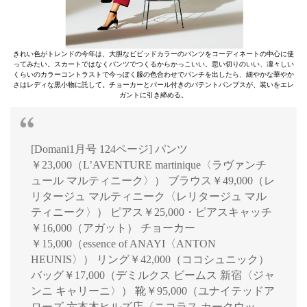
きれい色がトレンドの今年は、大胆なビビッドカラーのパンツをコーディネートの中心に使
ってみたい。スカートではなくパンツでつくるからかっこいい。思い切りのいい、凜々しい
くらいのカラーコントラストで今っぽく服の色合わせでパンチを出したら、細やかな華やか
さはレディな黒小物に託して。チョーカーとパール付きのパテントパンプスが、装いをエレ
ガントに引き締める。
[Domani1月号 124ページ] パンツ
￥23,000（L’AVENTURE martinique〈ラヴァンチ
ュール マルティニーク〉） ブラウス￥49,000（レ
リタージュ マルティニーク〈レリタージュ マル
ティニーク〉） ピアス￥25,000・ピアスキャッチ
￥16,000（アガット） チョーカー
￥15,000（essence of ANAYI〈ANTON
HEUNIS〉） リング￥42,000（ココシュニック）
バッグ￥17,000（デミルクス ビームス 新宿〈ジャ
ンニ キャリーニ〉） 靴￥95,000（ユナイテッドア
ローズ 六本木ヒルズ店〈ニコラス カークウッ