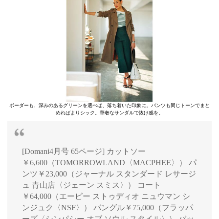
ボーダーも、深みのあるグリーンを選べば、落ち着いた印象に。パンツも同じトーンでまと
めればよりシック。華奢なサンダルで抜け感を。
[Domani4月号 65ページ] カットソー
￥6,600（TOMORROWLAND〈MACPHEE〉） パ
ンツ￥23,000（ジャーナル スタンダード レサージ
ュ 青山店〈ジェーン スミス〉） コート
￥64,000（エーピー ストゥディオ ニュウマン シ
ンジュク〈NSF〉） バングル￥75,000（フラッパ
ーズ〈シンパシー オブ ソウル スタイル〉） バッ