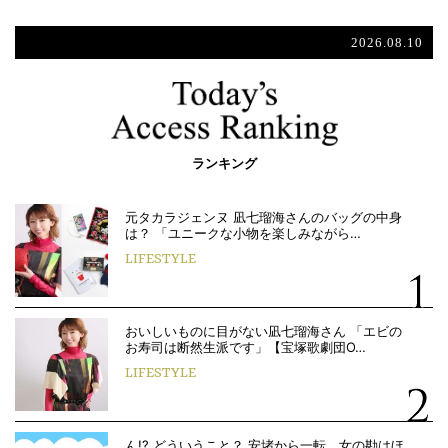
2026.08.10
ランキング
元タカラジェンヌ 凪七瑠海さんのバッグの中身
は？ 「ユニークな小物を楽しみながら…
LIFESTYLE
おいしいものに目がない凪七瑠海さん 「エビの
お寿司は断然生派です」【宝塚歌劇団O…
LIFESTYLE
ん!? どういうこと？ 安堵から一転、女の勘はほ