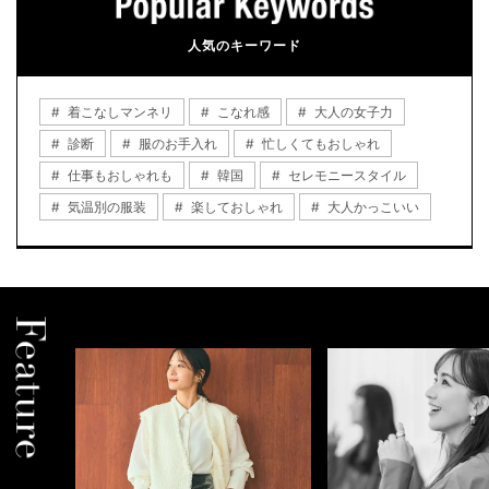
人気のキーワード
着こなしマンネリ
こなれ感
大人の女子力
診断
服のお手入れ
忙しくてもおしゃれ
仕事もおしゃれも
韓国
セレモニースタイル
気温別の服装
楽しておしゃれ
大人かっこいい