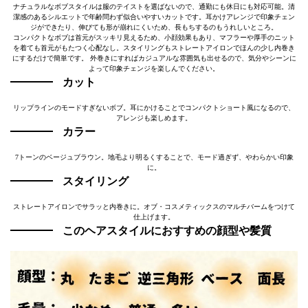
ナチュラルなボブスタイルは服のテイストを選ばないので、通勤にも休日にも対応可能。清
潔感のあるシルエットで年齢問わず似合いやすいカットです。耳かけアレンジで印象チェン
ジができたり、伸びても形が崩れにくいため、長もちするのもうれしいところ。
コンパクトなボブは首元がスッキリ見えるため、小顔効果もあり、マフラーや厚手のニット
を着ても首元がもたつく心配なし。スタイリングもストレートアイロンでほんの少し内巻き
にするだけで簡単です。 外巻きにすればカジュアルな雰囲気も出せるので、気分やシーンに
よって印象チェンジを楽しんでください。
カット
リップラインのモードすぎないボブ。耳にかけることでコンパクトショート風になるので、
アレンジも楽しめます。
カラー
7トーンのベージュブラウン。地毛より明るくすることで、モード過ぎず、やわらかい印象
に。
スタイリング
ストレートアイロンでサラッと内巻きに。オブ・コスメティックスのマルチバームをつけて
仕上げます。
このヘアスタイルにおすすめの顔型や髪質