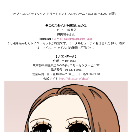
オブ・コスメティックス トリートメントマルチバーム・B02 8g ￥2,200（税込）
◆このスタイルを担当したのは
Of HAIR 銀座店
織田悠子さん
instagram :
@ y_of_hair.@headspanist_yuko
くせ毛を活かしたレイヤーカットが得意です。トータルビューティお任せください。着付
け、ネイル、ヘッドスパの施術も可能です。
【サロンデータ】
住所 〒104-0061
東京都中央区銀座６-3-2ギャラリーセンタービル3F
電話番号 03-6274-6085
営業時間 月〜金10:00~22:00 土・日・祝9:00~21:00
公式サイト
https://ofhair.co.jp/ginza/