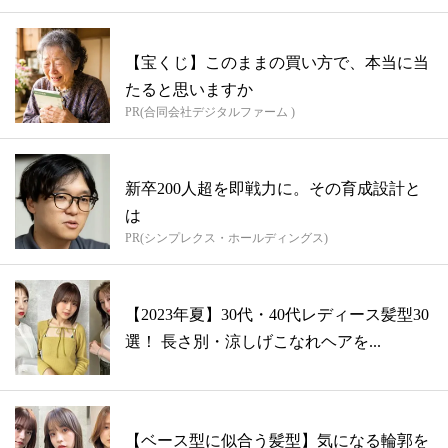
【宝くじ】このままの買い方で、本当に当
たると思いますか
PR(合同会社デジタルファーム )
新卒200人超を即戦力に。その育成設計と
は
PR(シンプレクス・ホールディングス)
【2023年夏】30代・40代レディース髪型30
選！ 長さ別・涼しげこなれヘアを...
【ベース型に似合う髪型】気になる輪郭を