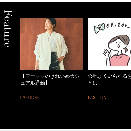
めカジ
心地よくいられるおしゃれ
優木まおみさん「
とは
割。」
FASHION
LIFESTYLE