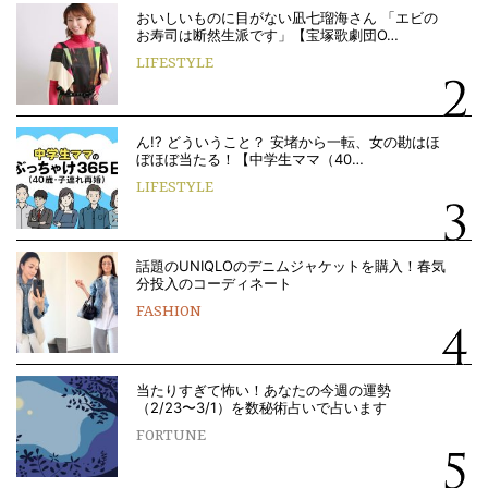
おいしいものに目がない凪七瑠海さん 「エビの
お寿司は断然生派です」【宝塚歌劇団O…
LIFESTYLE
ん!? どういうこと？ 安堵から一転、女の勘はほ
ぼほぼ当たる！【中学生ママ（40…
LIFESTYLE
話題のUNIQLOのデニムジャケットを購入！春気
分投入のコーディネート
FASHION
当たりすぎて怖い！あなたの今週の運勢
（2/23〜3/1）を数秘術占いで占います
FORTUNE