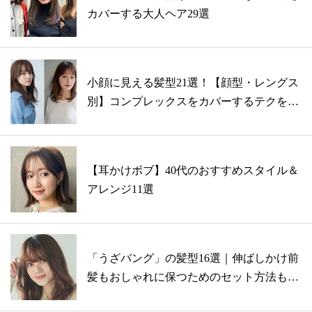
カバーする大人ヘア29選
小顔に見える髪型21選！【顔型・レングス
別】コンプレックスをカバーするテクを伝
授
【耳かけボブ】40代のおすすめスタイル＆
アレンジ11選
「うざバング」の髪型16選｜伸ばしかけ前
髪もおしゃれに保つためのセット方法も紹
介