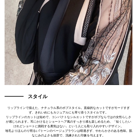
スタイル
リップラインで揃えた、ナチュラル系のボブスタイル。直線的なカットですがモードすぎ
ず、きれいめにもカジュアルにも寄り添うスタイルです。
リップラインのカットは短めで、コンパクトなシルエットですがボブならではの女性らしさ
が感じられます。耳にかけるとショートヘア風のすっきり感も楽しめるため、「短くしたい
けれどショートに挑戦する勇気はない」という人にも取り入れやすいデザイン。
地毛よりほんのり明るい7トーンのベージュブラウンは暗過ぎず、やわらかさのある色味。肌
なじみのよさも抜群で、洗練された印象を与えます。