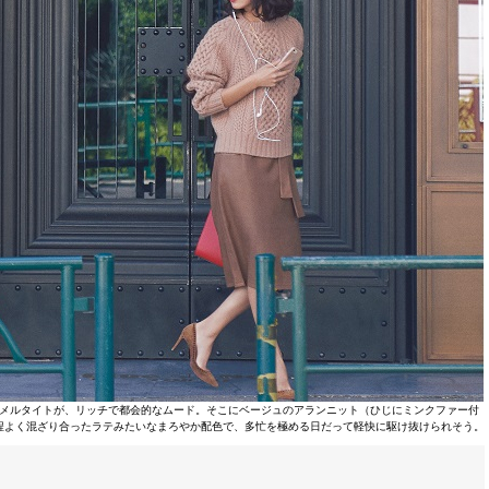
メルタイトが、リッチで都会的なムード。そこにベージュのアランニット（ひじにミンクファー付
程よく混ざり合ったラテみたいなまろやか配色で、多忙を極める日だって軽快に駆け抜けられそう。