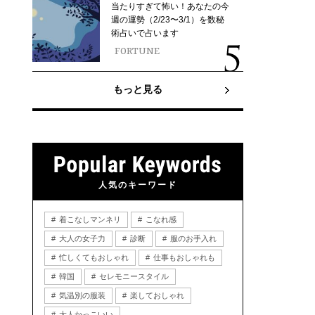
当たりすぎて怖い！あなたの今
週の運勢（2/23〜3/1）を数秘
術占いで占います
FORTUNE
もっと見る
人気のキーワード
着こなしマンネリ
こなれ感
大人の女子力
診断
服のお手入れ
忙しくてもおしゃれ
仕事もおしゃれも
韓国
セレモニースタイル
気温別の服装
楽しておしゃれ
大人かっこいい