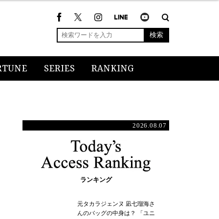
検索
RTUNE
SERIES
RANKING
2026.08.07
ランキング
元タカラジェンヌ 凪七瑠海さ
んのバッグの中身は？ 「ユニ