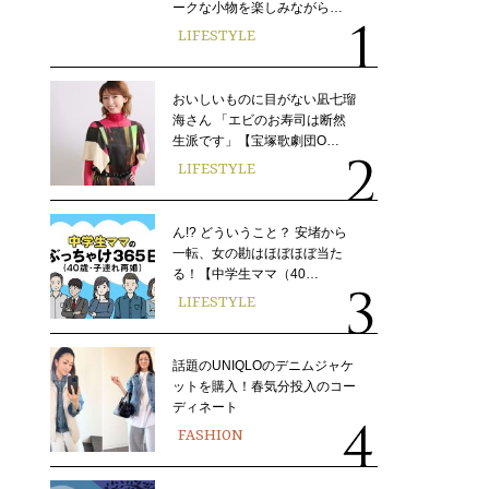
ークな小物を楽しみながら…
LIFESTYLE
おいしいものに目がない凪七瑠
海さん 「エビのお寿司は断然
生派です」【宝塚歌劇団O…
LIFESTYLE
ん!? どういうこと？ 安堵から
一転、女の勘はほぼほぼ当た
る！【中学生ママ（40…
LIFESTYLE
話題のUNIQLOのデニムジャケ
ットを購入！春気分投入のコー
ディネート
FASHION