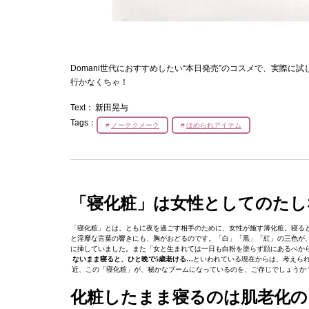
Domani世代におすすめしたい“本日発売”のコスメで、実際に
行かなくちゃ！
Text：
新田晃与
Tags：
ノーテクメーク
ほめられアイテム
「寝化粧」は女性としてのたし
「寝化粧」とは、ともに夜を過ごす相手のために、女性が施す薄化粧。寝る
と淫靡な言葉の響きにも、胸がおどるのです。「白」「黒」「紅」の三色が
に挿していました。また「女と生まれては一日も白粉を塗らず顔にあるべか
ないまま寝ると、ひと晩で5歳老ける…
といわれている現在からは、考えら
近、この「寝化粧」が、秘かなブームになっているのを、ご存じでしょうか？
化粧したまま寝るのは肌老化の