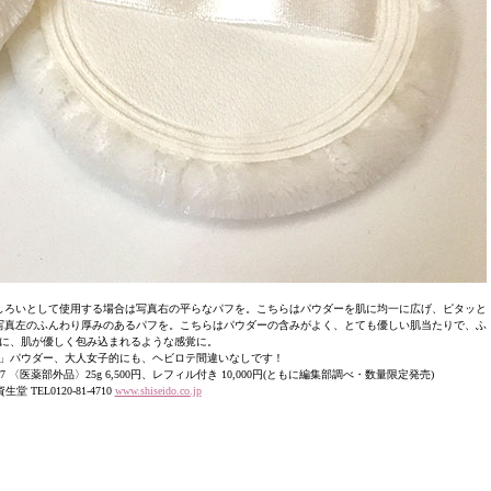
しろいとして使用する場合は写真右の平らなパフを。こちらはパウダーを肌に均一に広げ、ピタッと
写真左のふんわり厚みのあるパフを。こちらはパウダーの含みがよく、とても優しい肌当たりで、ふ
に、肌が優しく包み込まれるような感覚に。
」パウダー、大人女子的にも、ヘビロテ間違いなしです！
〈医薬部外品〉25g 6,500円、レフィル付き 10,000円(ともに編集部調べ・数量限定発売)
TEL0120-81-4710
www.shiseido.co.jp