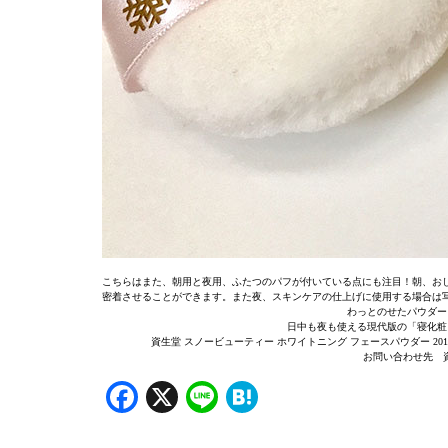
こちらはまた、朝用と夜用、ふたつのパフが付いている点にも注目！朝、お
密着させることができます。また夜、スキンケアの仕上げに使用する場合は
わっとのせたパウダー
日中も夜も使える現代版の「寝化粧
資生堂 スノービューティー ホワイトニング フェースパウダー 2017 
お問い合わせ先 資生堂 
Facebook
X
Line
Hatena