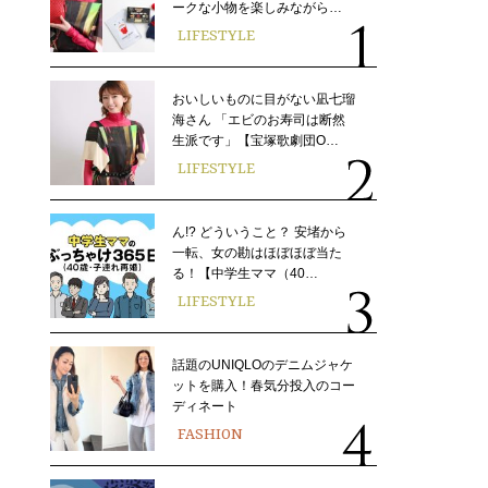
ークな小物を楽しみながら…
LIFESTYLE
おいしいものに目がない凪七瑠
海さん 「エビのお寿司は断然
生派です」【宝塚歌劇団O…
LIFESTYLE
ん!? どういうこと？ 安堵から
一転、女の勘はほぼほぼ当た
る！【中学生ママ（40…
LIFESTYLE
話題のUNIQLOのデニムジャケ
ットを購入！春気分投入のコー
ディネート
FASHION