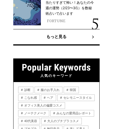
当たりすぎて怖い！あなたの今
週の運勢（2/23〜3/1）を数秘
術占いで占います
FORTUNE
もっと見る
人気のキーワード
診断
服のお手入れ
韓国
こなれ感
ヘア
セレモニースタイル
オフィス美人の偏愛コスメ
ノーテクメーク
みんなの愛用品レポート
40代美容
大人のプチプラコスメ
プチプラ
無印良品
楽して美人