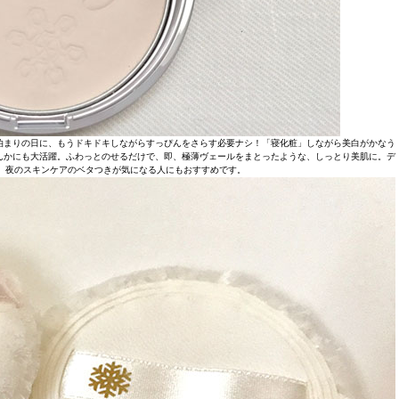
泊まりの日に、もうドキドキしながらすっぴんをさらす必要ナシ！「寝化粧」しながら美白がかなう
んかにも大活躍。ふわっとのせるだけで、即、極薄ヴェールをまとったような、しっとり美肌に。デ
、夜のスキンケアのベタつきが気になる人にもおすすめです。