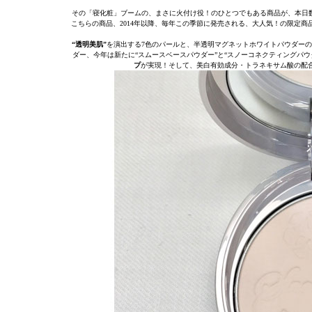
その「寝化粧」ブームの、まさに火付け役！のひとつでもある商品が、本日数量
こちらの商品、2014年以降、毎年この季節に発売される、大人気！の限定
“透明美肌”
を演出する7色のパールと、半透明マグネットホワイトパウダーの効
ダー、今年は新たに“スムースベースパウダー”と“スノーコネクティングパウ
プ
が実現！そして、美白有効成分・トラネキサム酸の配