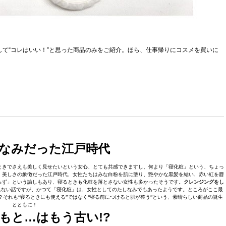
試して“コレはいい！”と思った商品のみをご紹介。ほら、仕事帰りにコスメを買いに
なみだった江戸時代
ときでさえも美しく見せたいという女心、とても共感できますし、何より「寝化粧」という、ちょっ
、美しさの象徴だった江戸時代、女性たちはみな白粉を肌に塗り、艶やかな黒髪を結い、赤い紅を唇
らず」という諭しもあり、寝るときも化粧を落とさない女性も多かったそうです。
クレンジングをし
れない話ですが、かつて「寝化粧」は、女性としてのたしなみでもあったようです。ところがここ最
それも“寝るときにも使える”ではなく“寝る前につけると肌が整う”という、素晴らしい商品の誕生
とともに！
もと…はもう古い!?