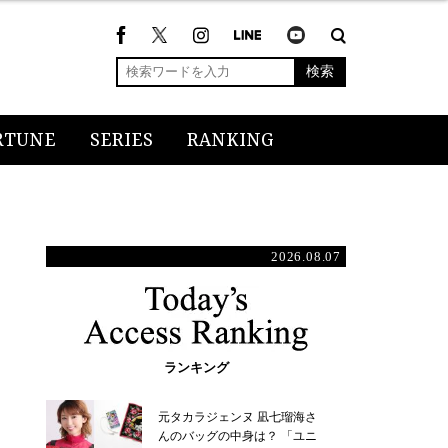
検索
RTUNE
SERIES
RANKING
2026.08.07
ランキング
元タカラジェンヌ 凪七瑠海さ
んのバッグの中身は？ 「ユニ