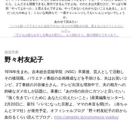
たら、しんどさも我慢できるし努力できるんですよね。そのときは大変だけど、やっぱり毎
回「やってよかった」と思えるんですよね。やってみないとわからないこともあるし、ムリ
だったらやめよう、くらいな気持ちで、一度チャンレンジしてもいいんじゃないでしょう
か。
あわせて読みたい
「いつも酔っててまともに会話できないほどの大酒飲みの彼。変えるにはどうしたらい
い？」
「子どもは散らかすし仕事は大変だし、もう倒れそう。家の掃除どうすべき？」
放送作家
野々村友紀子
1974年生まれ。吉本総合芸能学院（NSC）卒業後、芸人として活動し
その後現職。バラエティ番組の企画構成などを手掛ける。夫はお笑いコ
ンビ、2丁拳銃の川谷修士さん。テレビ出演も増加中で、夫の相方への
的確なダメ出しが話題に。著書に『あの頃の自分にガツンと言いたい』
『強く生きていくために あなたに伝えたいこと』(産業編集センター)。
2月20日に、新刊『パパになった旦那よ、ママの本音を聞け!』（赤ちゃ
んとママ社）が発売予定。オフィシャルブログ「野々村友紀子の目から
血出るくらい読んでブログ」
http://ameblo.jp/nonomura-yukiko/