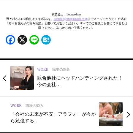
衣装協力：Loungedress
野々村さんに相談したいお悩みを、
domani2@shogakukan.co.jp
までメールでどうぞ！ 件名に
「野々村友紀子の悩み相談」と書いてお送りください。すべてのご相談にお答えできるとは
限りません。あらかじめご了承ください。
Facebook
X
Line
Hatena
WORK
職場の悩み
競合他社にヘッドハンティングされた！
今の会社…
WORK
職場の悩み
「会社の未来が不安」アラフォーが今か
ら勉強する…