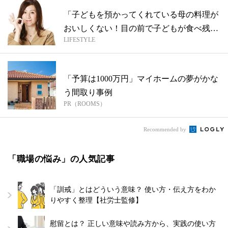
「子どもを預かってくれている母の料理が
おいしくない！目の前で子どもが食べ残し
LIFESTYLE
て困...
「予算は1000万円」マイホームの夢がかな
う間取り事例
PR（ROOMS）
Recommended by
「職場の悩み」の人気記事
「訓戒」とはどういう意味？ 使い方・伝え方をわか
りやすく整理【社労士監修】
慰留とは？ 正しい意味や読み方から、実践の使い方