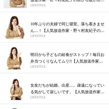
LIFESTYLE
くら...
10年ぶりの夫婦で同じ寝室。落ち着きませ
ん…！【人気放送作家・野々村友紀子の目
LIFESTYLE
か...
明日から子どもの給食がストップ！毎日お
弁当つくりなんてムリ!!【人気放送作家・
LIFESTYLE
野...
女友だちが結婚、出産…。疎遠になってい
る気がして寂しいです。【人気放送作家・
LIFESTYLE
野々...