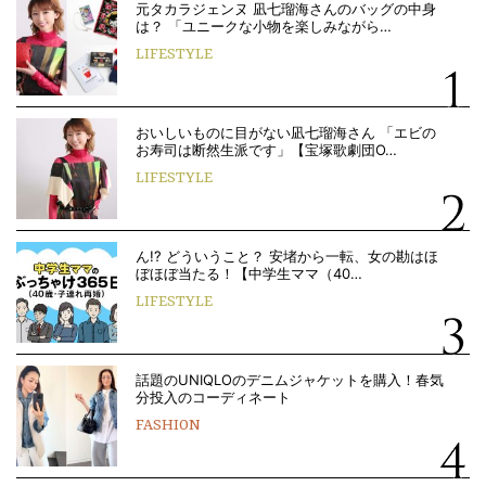
元タカラジェンヌ 凪七瑠海さんのバッグの中身
は？ 「ユニークな小物を楽しみながら…
LIFESTYLE
おいしいものに目がない凪七瑠海さん 「エビの
お寿司は断然生派です」【宝塚歌劇団O…
LIFESTYLE
ん!? どういうこと？ 安堵から一転、女の勘はほ
ぼほぼ当たる！【中学生ママ（40…
LIFESTYLE
話題のUNIQLOのデニムジャケットを購入！春気
分投入のコーディネート
FASHION