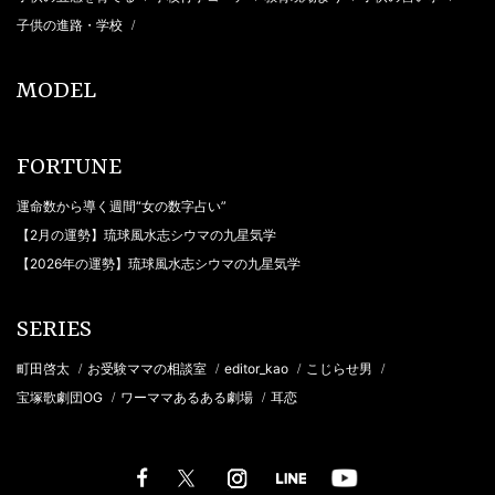
子供の進路・学校
/
MODEL
FORTUNE
運命数から導く週間“女の数字占い”
【2月の運勢】琉球風水志シウマの九星気学
【2026年の運勢】琉球風水志シウマの九星気学
SERIES
町田啓太
お受験ママの相談室
editor_kao
こじらせ男
/
/
/
/
宝塚歌劇団OG
ワーママあるある劇場
耳恋
/
/