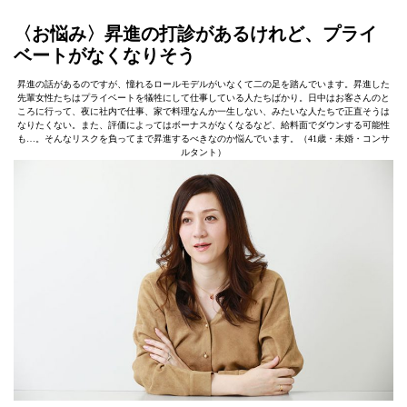
〈お悩み〉
昇進の打診があるけれど、プライ
ベートがなくなりそう
昇進の話があるのですが、憧れるロールモデルがいなくて二の足を踏んでいます。昇進した
先輩女性たちはプライベートを犠牲にして仕事している人たちばかり。日中はお客さんのと
ころに行って、夜に社内で仕事、家で料理なんか一生しない、みたいな人たちで正直そうは
なりたくない。また、評価によってはボーナスがなくなるなど、給料面でダウンする可能性
も…。そんなリスクを負ってまで昇進するべきなのか悩んでいます。（41歳・未婚・コンサ
ルタント）