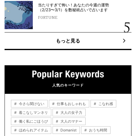
当たりすぎて怖い！あなたの今週の運勢
（2/23〜3/1）を数秘術占いで占います
FORTUNE
もっと見る
人気のキーワード
今さら聞けない
仕事もおしゃれも
こなれ感
着こなしマンネリ
大人の女子力
働く私にごほうび
大人のマナー
ほめられアイテム
Domanist
おうち時間