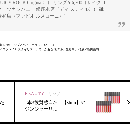
Y ROCK Original〉） リング￥6,300（サイクロ
ザ・スーツカンパニー 銀座本店〈ディ スティル〉） 靴
 渋谷店〈ファビオ ルスコーニ〉）
『黒を着る日のリップとヘア、どうしてる!?』 より
／イワタユイナ スタイリスト／角田かおる モデル／星野リナ 構成／新田晃与
BEAUTY
リップ
た
1本3役質感自在！【shiro】の
ジンジャーリ…