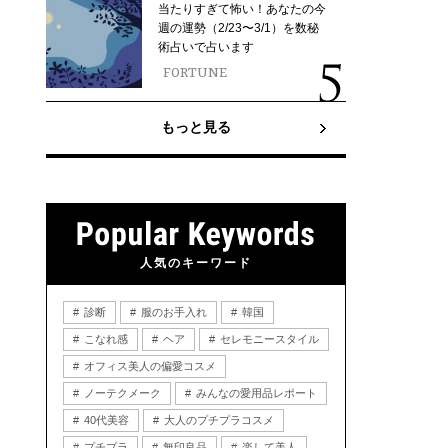
当たりすぎて怖い！あなたの今
週の運勢（2/23〜3/1）を数秘
術占いで占います
FORTUNE
もっと見る
人気のキーワード
診断
服のお手入れ
韓国
こなれ感
ヘア
セレモニースタイル
オフィス美人の偏愛コスメ
ノーテクメーク
みんなの愛用品レポート
40代美容
大人のプチプラコスメ
プチプラ
無印良品
楽して美人