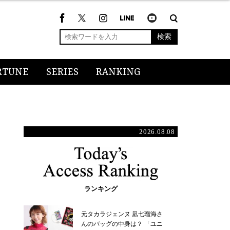
検索
RTUNE
SERIES
RANKING
2026.08.08
ランキング
元タカラジェンヌ 凪七瑠海さ
んのバッグの中身は？ 「ユニ