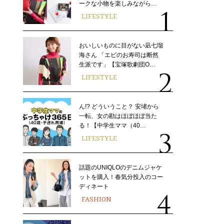
ークな小物を楽しみながら…
LIFESTYLE
おいしいものに目がない凪七瑠
海さん 「エビのお寿司は断然
生派です」【宝塚歌劇団O…
LIFESTYLE
ん!? どういうこと？ 安堵から
一転、女の勘はほぼほぼ当た
る！【中学生ママ（40…
LIFESTYLE
話題のUNIQLOのデニムジャケ
ットを購入！春気分投入のコー
ディネート
FASHION