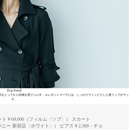
【Lip Point】
郭をとってから内側を塗りつぶす。エレガントコーデには、しっかりラインどりした美リップがマッ
チ。
ジ] コート￥69,000（フィルム〈ソブ〉） スカート
パニー 新宿店〈ホワイト〉） ピアス￥2,300・チョ