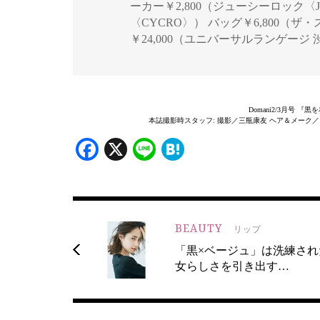
ーカー￥2,800（ジューシーロック〈JUIC
〈CYCRO〉） バッグ￥6,800（
￥24,000（ユニバーサルランゲージ
Domani2/3月号 
本誌撮影時スタッフ: 撮影／三瓶康友 ヘア＆メーク
Facebook
X
Line
Hatena
BEAUTY
リップ
「黒×ベージュ」は洗練され
女らしさを引き出す…