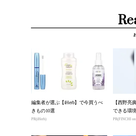
Re
編集者が選ぶ【iHerb】で今買うべ
【西野亮
きもの10選
できる環
PR(iHerb)
PR(FINCHI o