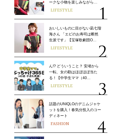
ークな小物を楽しみながら…
LIFESTYLE
おいしいものに目がない凪七瑠
海さん 「エビのお寿司は断然
生派です」【宝塚歌劇団O…
LIFESTYLE
ん!? どういうこと？ 安堵から
一転、女の勘はほぼほぼ当た
る！【中学生ママ（40…
LIFESTYLE
話題のUNIQLOのデニムジャケ
ットを購入！春気分投入のコー
ディネート
FASHION