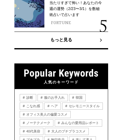
当たりすぎて怖い！あなたの今
週の運勢（2/23〜3/1）を数秘
術占いで占います
FORTUNE
もっと見る
人気のキーワード
診断
服のお手入れ
韓国
こなれ感
ヘア
セレモニースタイル
オフィス美人の偏愛コスメ
ノーテクメーク
みんなの愛用品レポート
40代美容
大人のプチプラコスメ
プチプラ
無印良品
楽して美人