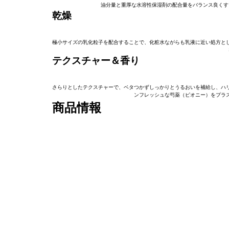
油分量と重厚な水溶性保湿剤の配合量をバランス良くす
乾燥
極小サイズの乳化粒子を配合することで、化粧水ながらも乳液に近い処方と
テクスチャー＆香り
さらりとしたテクスチャーで、ベタつかずしっかりとうるおいを補給し、ハ
ンフレッシュな芍薬（ピオニー）をプラ
商品情報