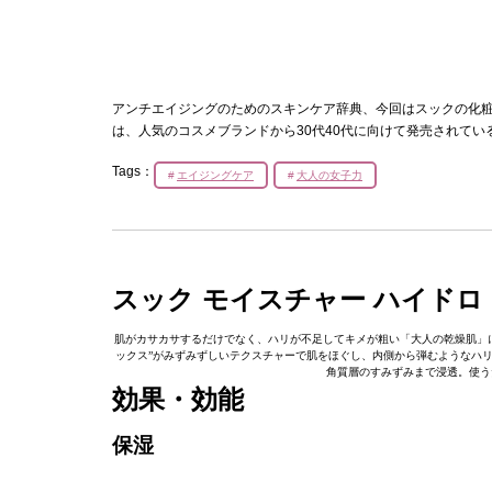
アンチエイジングのためのスキンケア辞典、今回はスックの化粧
は、人気のコスメブランドから30代40代に向けて発売されて
Tags：
エイジングケア
大人の女子力
スック モイスチャー ハイドロ
肌がカサカサするだけでなく、ハリが不足してキメが粗い「大人の乾燥肌」に
ックス”がみずみずしいテクスチャーで肌をほぐし、内側から弾むようなハ
角質層のすみずみまで浸透。使う
効果・効能
保湿