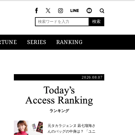
検索
RTUNE
SERIES
RANKING
2026.08.07
ランキング
元タカラジェンヌ 凪七瑠海さ
んのバッグの中身は？ 「ユニ