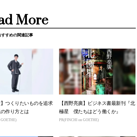
ad More
おすすめの関連記事
廣】つくりたいものを追求
【西野亮廣】ビジネス書最新刊『北
境の作り方とは
極星 僕たちはどう働くか』
n GOETHE)
PR(FINCHI on GOETHE)