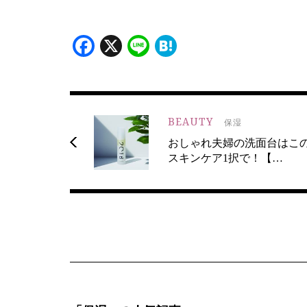
Facebook
X
Line
Hatena
BEAUTY
保湿
おしゃれ夫婦の洗面台はこ
スキンケア1択で！【…