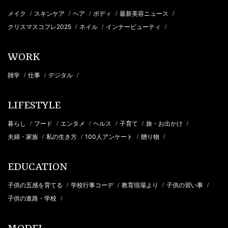
メイク
スキンケア
ヘア
ボディ
最新美容ニュース
/
/
/
/
/
クリスマスコフレ2025
ネイル
インナービューティ
/
/
/
WORK
雑学
仕事
デジタル
/
/
/
LIFESTYLE
暮らし
フード
エンタメ
ヘルス
子育て
旅・お出かけ
/
/
/
/
/
/
夫婦・家族
私の生き方
100人アンケート
贈り物
/
/
/
/
EDUCATION
子供の五感を育てる
学校行事コーデ
教育現場より
子供の習い事
/
/
/
/
子供の進路・学校
/