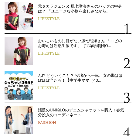
元タカラジェンヌ 凪七瑠海さんのバッグの中身
は？ 「ユニークな小物を楽しみながら…
LIFESTYLE
おいしいものに目がない凪七瑠海さん 「エビの
お寿司は断然生派です」【宝塚歌劇団O…
LIFESTYLE
ん!? どういうこと？ 安堵から一転、女の勘はほ
ぼほぼ当たる！【中学生ママ（40…
LIFESTYLE
話題のUNIQLOのデニムジャケットを購入！春気
分投入のコーディネート
FASHION