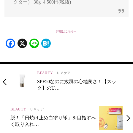
クター） 30g 4,500円(税抜)
詳細はこちらへ
Facebook
X
Line
Hatena
BEAUTY
ＵＶケア
SPF50なのに抜群の心地良さ！【スッ
ク】のU…
BEAUTY
ＵＶケア
脱！「日焼け止め白塗り隊」を目指すべ
く取り入れ…