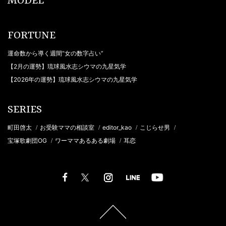
MODEL
FORTUNE
運命数から導く週間“女の数字占い”
【2月の運勢】琉球風水志シウマの九星気学
【2026年の運勢】琉球風水志シウマの九星気学
SERIES
町田啓太
お受験ママの相談室
editor_kao
こじらせ男
/
/
/
/
宝塚歌劇団OG
ワーママあるある劇場
耳恋
/
/