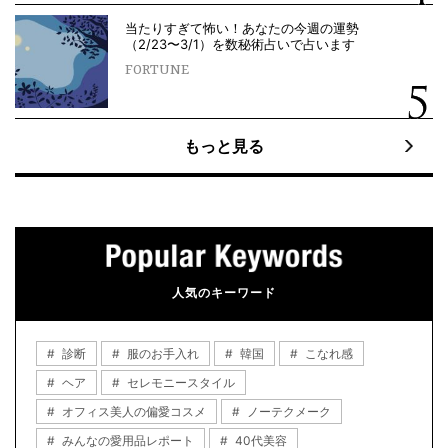
当たりすぎて怖い！あなたの今週の運勢
（2/23〜3/1）を数秘術占いで占います
FORTUNE
もっと見る
人気のキーワード
診断
服のお手入れ
韓国
こなれ感
ヘア
セレモニースタイル
オフィス美人の偏愛コスメ
ノーテクメーク
みんなの愛用品レポート
40代美容