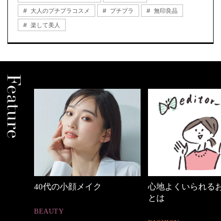
大人のプチプラコスメ
プチプラ
無印良品
楽して美人
中身
40代の小顔メイク
心地よくいられる
とは
BEAUTY