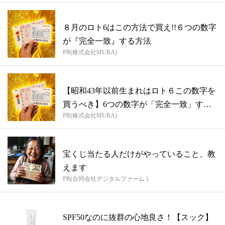
８月のロト6はこの方法で買え!!６つの数字
が『完全一致』する方法
PR(株式会社MURA)
【昭和43年以前生まれはロト６この数字を
買うべき】6つの数字が「完全一致」する
PR(株式会社MURA)
方...
宝くじ当たる人だけがやっていること、教
えます
PR(合同会社デジタルファーム )
SPF50なのに抜群の心地良さ！【スック】