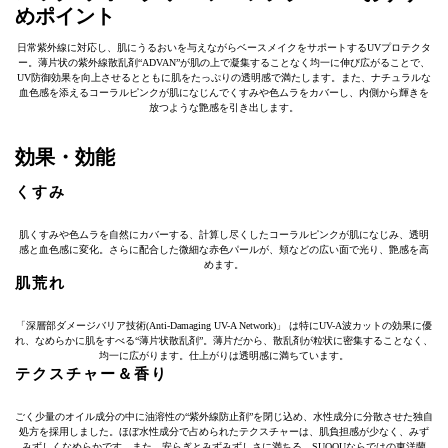
めポイント
日常紫外線に対応し、肌にうるおいを与えながらベースメイクをサポートするUVプロテクタ
ー。薄片状の紫外線散乱剤“ADVAN”が肌の上で凝集することなく均一に伸び広がることで、
UV防御効果を向上させるとともに肌をたっぷりの透明感で満たします。また、ナチュラルな
血色感を添えるコーラルピンクが肌になじんでくすみや色ムラをカバーし、内側から輝きを
放つような艶感を引き出します。
効果・効能
くすみ
肌くすみや色ムラを自然にカバーする、計算し尽くしたコーラルピンクが肌になじみ、透明
感と血色感に変化。さらに配合した微細な赤色パールが、頬などの広い面で光り、艶感を高
めます。
肌荒れ
「深層部ダメージバリア技術(Anti-Damaging UV-A Network)」 は特にUV-A波カットの効果に優
れ、なめらかに肌をすべる“薄片状散乱剤”。薄片だから、散乱剤が粒状に密集することなく、
均一に広がります。仕上がりは透明感に満ちています。
テクスチャー＆香り
ごく少量のオイル成分の中に油溶性の“紫外線防止剤”を閉じ込め、水性成分に分散させた独自
処方を採用しました。ほぼ水性成分で占められたテクスチャーは、肌負担感が少なく、みず
みずしくなめらかです。また、安らぎとみずみずしさに満ちる、SUQQUならではの東洋蘭