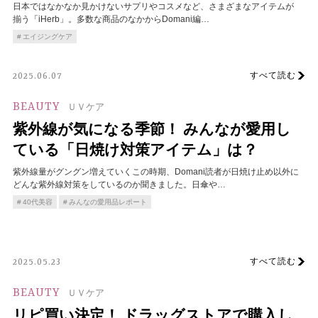
日本ではなかなか見かけないサプリやコスメなど、さまざまなアイテムが
揃う「iHerb」。多数な商品のなかからDomani編…
エイジングケア
すべて読む
2025.06.07
BEAUTY
ＵＶケア
紫外線が気になる季節！ みんなが愛用し
ている「日焼け対策アイテム」は？
紫外線量がグングン増えていくこの時期、Domani読者が日焼け止め以外に
どんな紫外線対策をしているのか聞きました。日傘や…
40代美容
みんなの愛用品レポート
すべて読む
2025.05.23
BEAUTY
ＵＶケア
リピ買い決定！ ドラッグストアで購入し