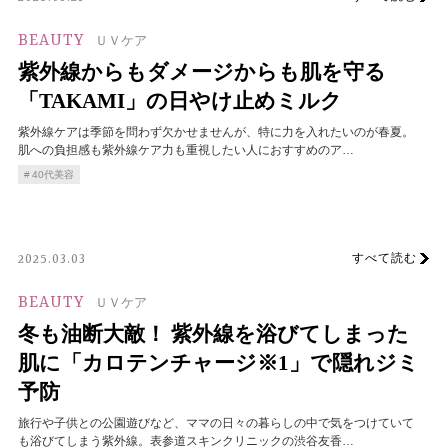
BEAUTY
ＵＶケア
紫外線からもダメージからも肌を守る
「TAKAMI」の日やけ止めミルク
紫外線ケアは季節を問わず欠かせませんが、特に力を入れたいのが春夏。
肌への負担感も紫外線ケア力も重視したい人におすすめのア…
40代美容
すべて読む
2025.03.03
BEAUTY
ＵＶケア
冬も油断大敵！ 紫外線を浴びてしまった
肌に「カロテンチャージ※1」で隠れジミ
予防
旅行や子供との公園遊びなど、ママの日々の暮らしの中で気をつけていて
も浴びてしまう紫外線。表参道スキンクリニックの渋谷友香…