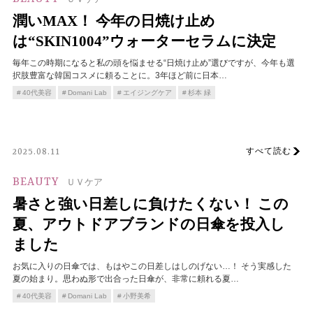
潤いMAX！ 今年の日焼け止め
は“SKIN1004”ウォーターセラムに決定
毎年この時期になると私の頭を悩ませる“日焼け止め”選びですが、今年も選
択肢豊富な韓国コスメに頼ることに。3年ほど前に日本…
40代美容
Domani Lab
エイジングケア
杉本 緑
すべて読む
2025.08.11
BEAUTY
ＵＶケア
暑さと強い日差しに負けたくない！ この
夏、アウトドアブランドの日傘を投入し
ました
お気に入りの日傘では、もはやこの日差しはしのげない…！ そう実感した
夏の始まり。思わぬ形で出合った日傘が、非常に頼れる夏…
40代美容
Domani Lab
小野美希