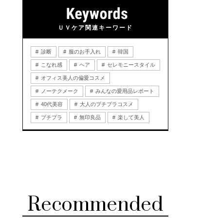
ＵＶケア関連キーワード
診断
服のお手入れ
韓国
こなれ感
ヘア
セレモニースタイル
オフィス美人の偏愛コスメ
ノーテクメーク
みんなの愛用品レポート
40代美容
大人のプチプラコスメ
プチプラ
無印良品
楽して美人
Recommended