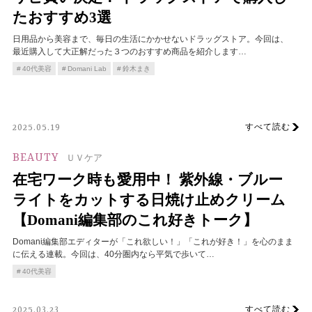
たおすすめ3選
日用品から美容まで、毎日の生活にかかせないドラッグストア。今回は、
最近購入して大正解だった３つのおすすめ商品を紹介します…
40代美容
Domani Lab
鈴木まき
すべて読む
2025.05.19
BEAUTY
ＵＶケア
在宅ワーク時も愛用中！ 紫外線・ブルー
ライトをカットする日焼け止めクリーム
【Domani編集部のこれ好きトーク】
Domani編集部エディターが「これ欲しい！」「これが好き！」を心のまま
に伝える連載。今回は、40分圏内なら平気で歩いて…
40代美容
すべて読む
2025.03.23