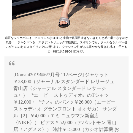
端正なジャケパンは、マニッシュなロゴTと小物で真面目すぎないきちんと感で着こなすのが
気分！ ジャケパンを、スポサン＆リュックで軽快に。スポサンでも、クールなシルバー使
いがキレのあるスタイリングに相性よく。クッション性がある軽やかな履き心地は、子ども
と一緒に歩き回る日にも◎。
[Domani2019年6/7月号 112ページ] ジャケット
￥28,000（ジャーナル スタンダード レサージュ
青山店〈ジャーナル スタンダード レサージ
ュ〉） 〝エーピー ストゥディオ〟のTシャツ
￥12,000・〝チノ〟のパンツ￥26,000（エーピー
ストゥディオ グランフロント オオサカ） サンダ
ル［2］￥4,000（エミ ニュウマン新宿店
〈NIKE〉） ピアス￥52,000（アパルトモン 青山
店〈アグメス〉） 時計￥15,000（カシオ計算機 お