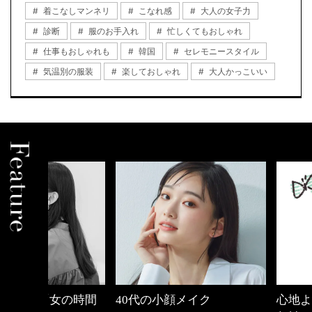
着こなしマンネリ
こなれ感
大人の女子力
診断
服のお手入れ
忙しくてもおしゃれ
仕事もおしゃれも
韓国
セレモニースタイル
気温別の服装
楽しておしゃれ
大人かっこいい
の時間
40代の小顔メイク
心地よくいられる