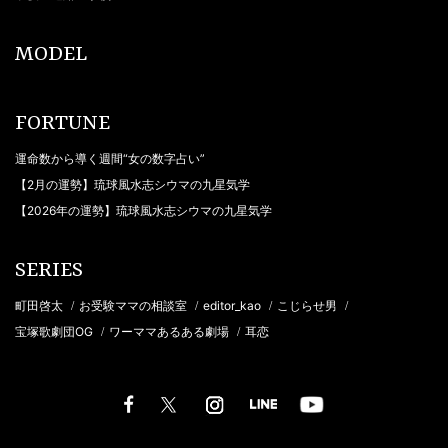
MODEL
FORTUNE
運命数から導く週間“女の数字占い”
【2月の運勢】琉球風水志シウマの九星気学
【2026年の運勢】琉球風水志シウマの九星気学
SERIES
町田啓太
お受験ママの相談室
editor_kao
こじらせ男
/
/
/
/
宝塚歌劇団OG
ワーママあるある劇場
耳恋
/
/