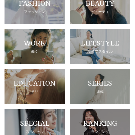
FASHION
BEAUTY
ファッション
ビューティ
WORK
LIFESTYLE
働く
ライフスタイル
EDUCATION
SERIES
学び
連載
SPECIAL
RANKING
スペシャル
ランキング