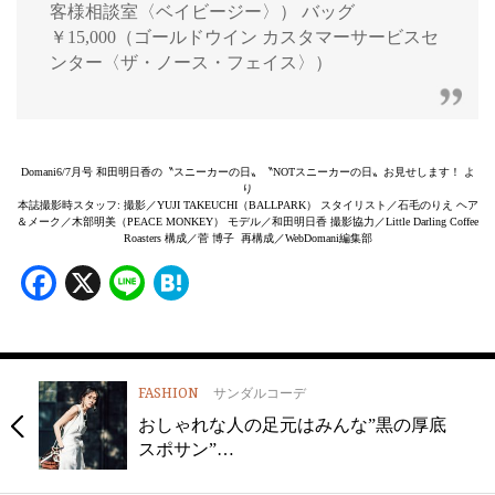
客様相談室〈ベイビージー〉） バッグ
￥15,000（ゴールドウイン カスタマーサービスセ
ンター〈ザ・ノース・フェイス〉）
Domani6/7月号 和田明日香の〝スニーカーの日〟〝NOTスニーカーの日〟お見せします！ よ
り
本誌撮影時スタッフ: 撮影／YUJI TAKEUCHI（BALLPARK） スタイリスト／石毛のりえ ヘア
＆メーク／木部明美（PEACE MONKEY） モデル／和田明日香 撮影協力／Little Darling Coffee
Roasters 構成／菅 博子 再構成／WebDomani編集部
Facebook
X
Line
Hatena
FASHION
サンダルコーデ
おしゃれな人の足元はみんな”黒の厚底
スポサン”…