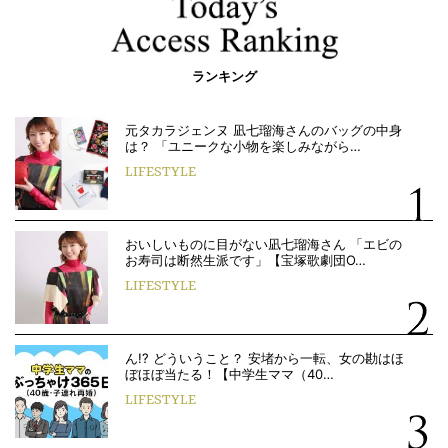
ランキング
元タカラジェンヌ 凪七瑠海さんのバッグの中身
は？ 「ユニークな小物を楽しみながら…
LIFESTYLE
おいしいものに目がない凪七瑠海さん 「エビの
お寿司は断然生派です」【宝塚歌劇団O…
LIFESTYLE
ん!? どういうこと？ 安堵から一転、女の勘はほ
ぼほぼ当たる！【中学生ママ（40…
LIFESTYLE