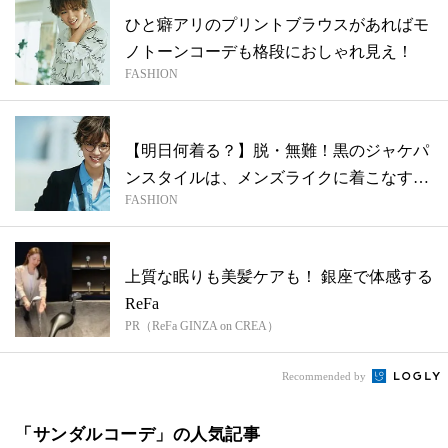
ひと癖アリのプリントブラウスがあればモ
ノトーンコーデも格段におしゃれ見え！
FASHION
【明日何着る？】脱・無難！黒のジャケパ
ンスタイルは、メンズライクに着こなすの
FASHION
が旬
上質な眠りも美髪ケアも！ 銀座で体感する
ReFa
PR（ReFa GINZA on CREA）
Recommended by
「サンダルコーデ」の人気記事