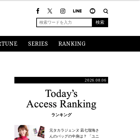
検索
RTUNE
SERIES
RANKING
2026.08.06
ランキング
元タカラジェンヌ 凪七瑠海さ
んのバッグの中身は？ 「ユニ