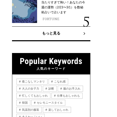
当たりすぎて怖い！あなたの今
週の運勢（2/23〜3/1）を数秘
術占いで占います
FORTUNE
もっと見る
人気のキーワード
着こなしマンネリ
こなれ感
大人の女子力
診断
服のお手入れ
忙しくてもおしゃれ
仕事もおしゃれも
韓国
セレモニースタイル
気温別の服装
楽しておしゃれ
大人かっこいい