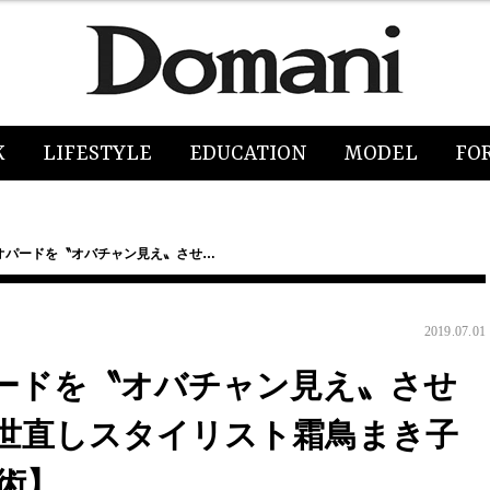
K
LIFESTYLE
EDUCATION
MODEL
FO
オパードを〝オバチャン見え〟させ…
2019.07.01
ードを〝オバチャン見え〟させ
世直しスタイリスト霜鳥まき子
術】