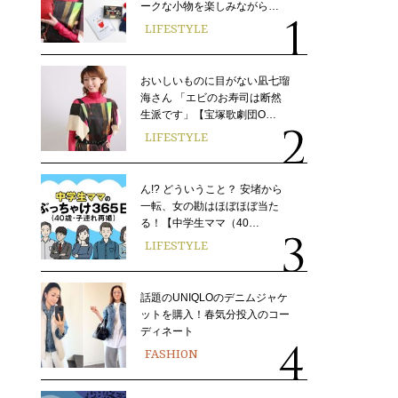
ークな小物を楽しみながら…
LIFESTYLE
おいしいものに目がない凪七瑠
海さん 「エビのお寿司は断然
生派です」【宝塚歌劇団O…
LIFESTYLE
ん!? どういうこと？ 安堵から
一転、女の勘はほぼほぼ当た
る！【中学生ママ（40…
LIFESTYLE
話題のUNIQLOのデニムジャケ
ットを購入！春気分投入のコー
ディネート
FASHION