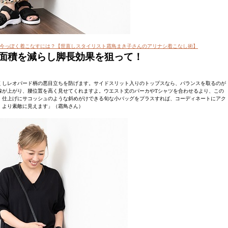
今っぽく着こなすには？【世直しスタイリスト霜鳥まき子さんのアリナシ着こなし術】
面積を減らし脚長効果を狙って！
くしレオパード柄の悪目立ちを防げます。サイドスリット入りのトップスなら、バランスを取るのが
線が上がり、腰位置を高く見せてくれますよ。ウエスト丈のパーカやTシャツを合わせるより、この
。仕上げにサコッシュのような斜めがけできる旬な小バッグをプラスすれば、コーディネートにアク
、より素敵に見えます」（霜鳥さん）