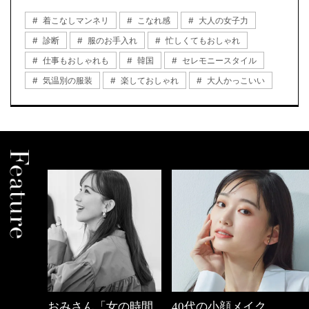
着こなしマンネリ
こなれ感
大人の女子力
診断
服のお手入れ
忙しくてもおしゃれ
仕事もおしゃれも
韓国
セレモニースタイル
気温別の服装
楽しておしゃれ
大人かっこいい
の時間
40代の小顔メイク
心地よくいられる