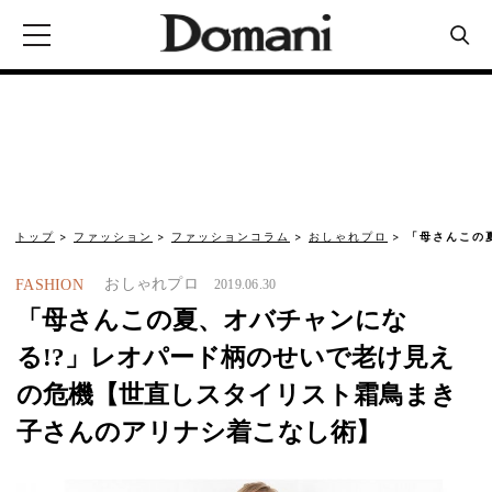
トップ
ファッション
ファッションコラム
おしゃれプロ
「母さんこの
おしゃれプロ
FASHION
2019.06.30
「母さんこの夏、オバチャンにな
る!?」レオパード柄のせいで老け見え
の危機【世直しスタイリスト霜鳥まき
子さんのアリナシ着こなし術】