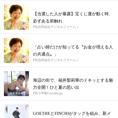
【当選した人が暴露】宝くじ運が動く時、
必ずある前触れ
PR(合同会社デジタルファーム )
「占い師だけが知ってる〝お金が増える人
の共通点〟」
PR(合同会社デジタルファーム )
海辺の街で、福井梨莉華のドキッとする魅
力全開！ひと夏の思い出
PR(小学館Gravidia.jp)
GOETHEとFINCHIがタッグを組み、新メ