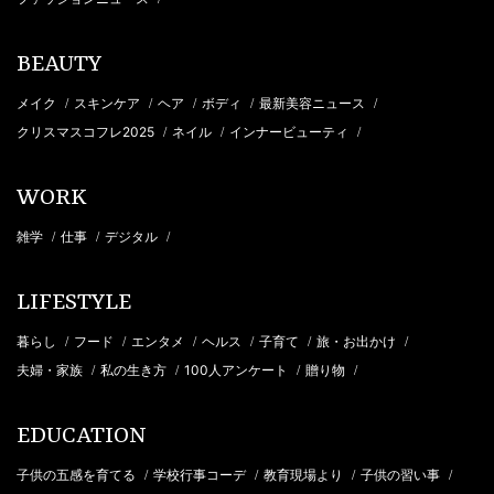
BEAUTY
メイク
スキンケア
ヘア
ボディ
最新美容ニュース
/
/
/
/
/
クリスマスコフレ2025
ネイル
インナービューティ
/
/
/
WORK
雑学
仕事
デジタル
/
/
/
LIFESTYLE
暮らし
フード
エンタメ
ヘルス
子育て
旅・お出かけ
/
/
/
/
/
/
夫婦・家族
私の生き方
100人アンケート
贈り物
/
/
/
/
EDUCATION
子供の五感を育てる
学校行事コーデ
教育現場より
子供の習い事
/
/
/
/