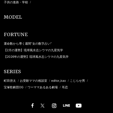
子供の進路・学校
/
MODEL
FORTUNE
運命数から導く週間“女の数字占い”
【2月の運勢】琉球風水志シウマの九星気学
【2026年の運勢】琉球風水志シウマの九星気学
SERIES
町田啓太
お受験ママの相談室
editor_kao
こじらせ男
/
/
/
/
宝塚歌劇団OG
ワーママあるある劇場
耳恋
/
/