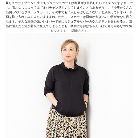
夏もスカートブーム！ 中でもプリーツスカートは春夏ぜひ挑戦したいアイテムですよね。で
も、着こなしによっては〝オバチャン見え〟してしまうこともあるそう…。「今季たくさん
出回っているプリーツスカート。その中でも『人とかぶりたくない』と頑張ってレオパード
柄を取り入れてみる人もいますよね。ただし、スカートは面積が大きいので柄がかなり目立
ちます。そんな主張の強いレオパード柄にカジュアルなパーカやスポサンを合わせると、適
当に選んだご近所着風に見えてしまうことも。柄的にもおばちゃんっぽく見えがちなので気
をつけて！」（霜鳥さん）