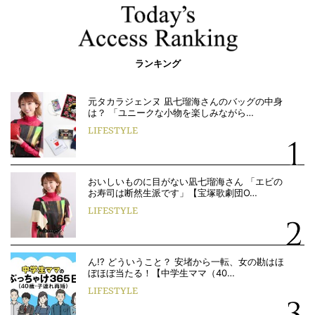
ランキング
元タカラジェンヌ 凪七瑠海さんのバッグの中身
は？ 「ユニークな小物を楽しみながら…
LIFESTYLE
おいしいものに目がない凪七瑠海さん 「エビの
お寿司は断然生派です」【宝塚歌劇団O…
LIFESTYLE
ん!? どういうこと？ 安堵から一転、女の勘はほ
ぼほぼ当たる！【中学生ママ（40…
LIFESTYLE