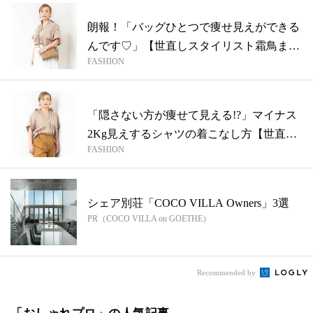
朗報！「バッグひとつで痩せ見えができる
んです♡」【世直しスタイリスト霜鳥まき
FASHION
子さ...
「隠さない方が痩せて見える!?」マイナス
2Kg見えするシャツの着こなし方【世直
FASHION
し...
シェア別荘「COCO VILLA Owners」3選
PR（COCO VILLA on GOETHE）
Recommended by
「おしゃれプロ」の人気記事