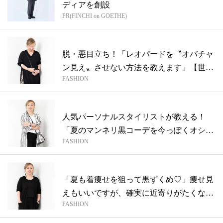
ディアを創設
PR(FINCHI on GOETHE)
脱・悪目立ち！「レオパードを〝オバチャ
ン見え〟させない方法を教えます」【世直
FASHION
しス...
人気パーソナルスタイリストが教える！
「夏のマンネリ黒コーデを今っぽくオシャ
FASHION
レにす...
「夏も着痩せを狙って黒ずくめ♡」痩せ見
えもいいですが、確実に近寄りがたくなっ
FASHION
てる...