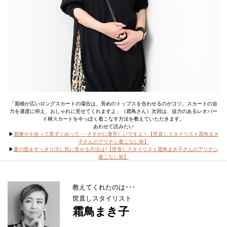
「面積が広いロングスカートの場合は、長めのトップスを合わせるのがコツ。スカートの迫
力を適度に抑え、おしゃれに見せてくれますよ」（霜鳥さん）次回は、迫力のあるレオパー
ド柄スカートを今っぽく着こなす方法を教えていただきます。
あわせて読みたい
▶
着痩せを狙って黒ずくめって･･･さすがに暑苦しいですよ！【世直しスタイリスト霜鳥まき
子さんのアリナシ着こなし術】
▶
夏の黒をすっきり涼し気に見せる方法は?【世直しスタイリスト霜鳥まき子さんのアリナシ
着こなし術】
教えてくれたのは･･･
世直しスタイリスト
霜鳥まき子