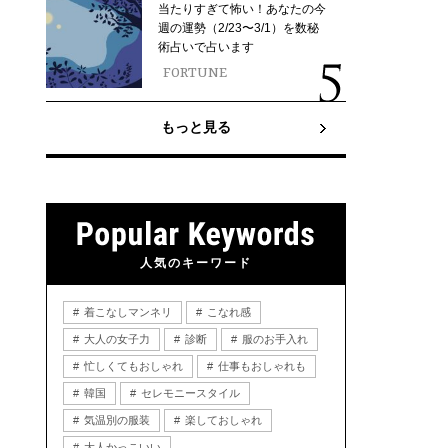
当たりすぎて怖い！あなたの今
週の運勢（2/23〜3/1）を数秘
術占いで占います
FORTUNE
もっと見る
人気のキーワード
着こなしマンネリ
こなれ感
大人の女子力
診断
服のお手入れ
忙しくてもおしゃれ
仕事もおしゃれも
韓国
セレモニースタイル
気温別の服装
楽しておしゃれ
大人かっこいい