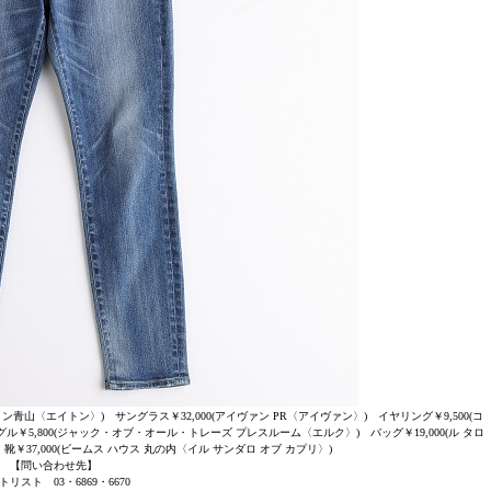
トン青山〈エイトン〉) サングラス￥32,000(アイヴァン PR〈アイヴァン〉) イヤリング￥9,500(コ
5,800(ジャック・オブ・オール・トレーズ プレスルーム〈エルク〉) バッグ￥19,000(ル タロ
￥37,000(ビームス ハウス 丸の内〈イル サンダロ オブ カプリ〉)
【問い合わせ先】
トリスト 03・6869・6670