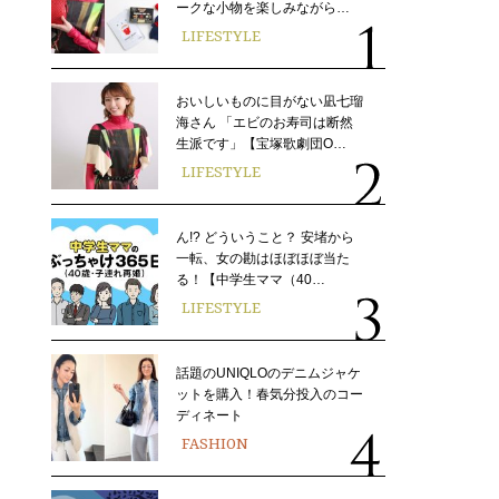
ークな小物を楽しみながら…
LIFESTYLE
おいしいものに目がない凪七瑠
海さん 「エビのお寿司は断然
生派です」【宝塚歌劇団O…
LIFESTYLE
ん!? どういうこと？ 安堵から
一転、女の勘はほぼほぼ当た
る！【中学生ママ（40…
LIFESTYLE
話題のUNIQLOのデニムジャケ
ットを購入！春気分投入のコー
ディネート
FASHION