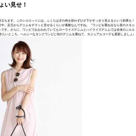
ょい見せ！
目立ちます。このシルエットには、ふくらはぎの肉を拾わずひざ下がすっきり見えるという効果も！
行中。足元からデニムをチラッと見せるくらいが素敵なんですね。「ワンピを重ねるなら昔のスキニ
レです。さらに、ワンピでおおわれていてもローライズデニムとハイライズデニムでは全体のシルエ
きたいところ。ヘルシーなタンクワンピに旬のデニムを重ねて、カジュアルコーデも更新しましょ♪