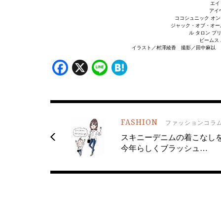
エイト
アイヴ
ココシュニック オンキ
ジャック・オブ・オール・
ル タロン プリ
ビームス 
イラスト／村澤綾香 撮影／田中麻以 
Facebook
X
Line
Hatena
FASHION
ファッションコラ
スキニーデニムの着こなし
今年らしくブラッシュ…