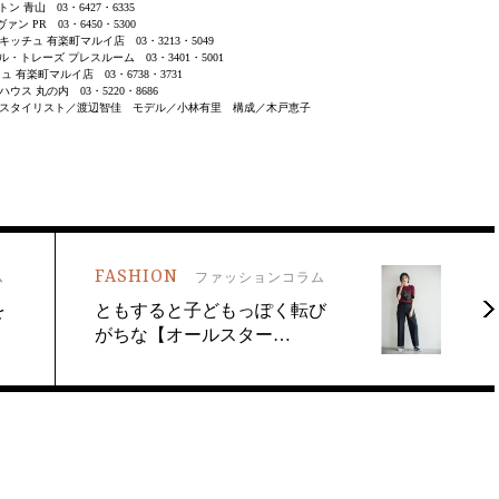
ン 青山 03・6427・6335
ァン PR 03・6450・5300
ッチュ 有楽町マルイ店 03・3213・5049
トレーズ プレスルーム 03・3401・5001
ュ 有楽町マルイ店 03・6738・3731
ハウス 丸の内 03・5220・8686
スタイリスト／渡辺智佳 モデル／小林有里 構成／木戸恵子
FASHION
ム
ファッションコラム
を
ともすると子どもっぽく転び
がちな【オールスター…