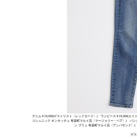
デニム￥19,000(ゲストリスト〈レッドカード〉) ワンピース￥19,000(エイ
コシュニック オンキッチュ 有楽町マルイ店〈マージョリー・ベア〉) バングル￥
ン プリュ 有楽町マルイ店〈アンパサンド〉) 靴
ゲス