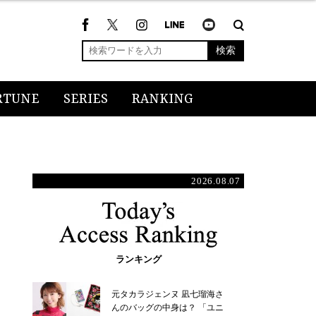
検索
RTUNE
SERIES
RANKING
2026.08.07
ランキング
元タカラジェンヌ 凪七瑠海さ
んのバッグの中身は？ 「ユニ