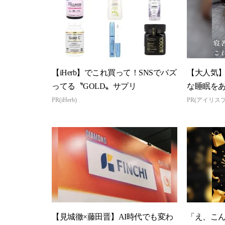
【iHerb】でこれ買って！SNSでバズ
【大人気
ってる〝GOLD〟サプリ
な睡眠を
PR(iHerb)
PR(アイリス
【見城徹×藤田晋】AI時代でも変わ
「え、こ