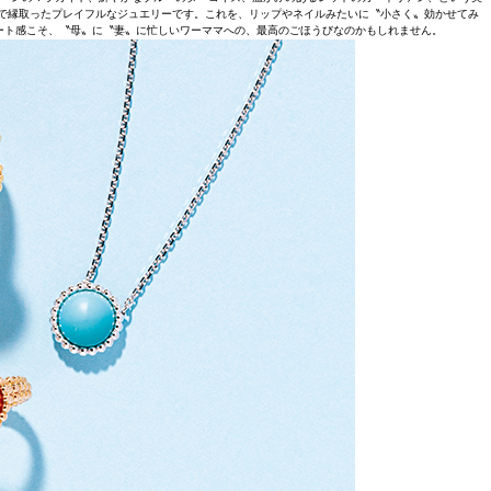
で縁取ったプレイフルなジュエリーです。これを、リップやネイルみたいに〝小さく〟効かせてみ
ート感こそ、〝母〟に〝妻〟に忙しいワーママへの、最高のごほうびなのかもしれません。