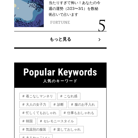
当たりすぎて怖い！あなたの今
週の運勢（2/23〜3/1）を数秘
術占いで占います
FORTUNE
もっと見る
人気のキーワード
着こなしマンネリ
こなれ感
大人の女子力
診断
服のお手入れ
忙しくてもおしゃれ
仕事もおしゃれも
韓国
セレモニースタイル
気温別の服装
楽しておしゃれ
大人かっこいい