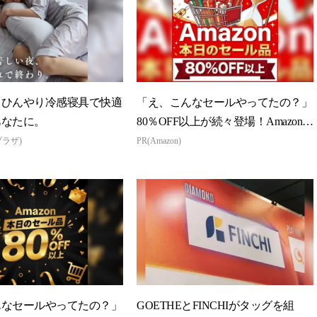
】ひんやり冷感寝具で快適
「え、こんなセールやってたの？」
あなたに。
80％OFF以上が続々登場！Amazonの
本気が...
プラザ)
PR(Amazon)
んなセールやってたの？」
GOETHEとFINCHIがタッグを組