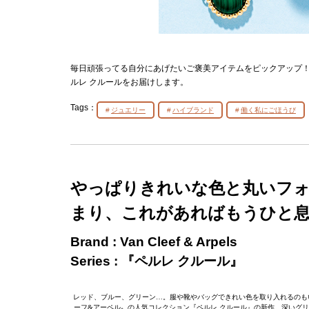
毎日頑張ってる自分にあげたいご褒美アイテムをピックアップ！
ルレ クルールをお届けします。
Tags：
ジュエリー
ハイブランド
働く私にごほうび
やっぱりきれいな色と丸いフ
まり、これがあればもうひと息
Brand : Van Cleef & Arpels
Series : 『ペルレ クルール』
レッド、ブルー、グリーン…。服や靴やバッグできれい色を取り入れるのも
ーフ&アーペル〟の人気コレクション『ペルレ クルール』の新作。深いグ