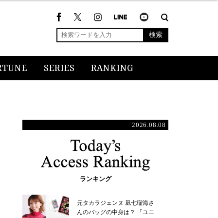
検索
RTUNE
SERIES
RANKING
2026.08.08
ランキング
元タカラジェンヌ 凪七瑠海さ
んのバッグの中身は？ 「ユニ