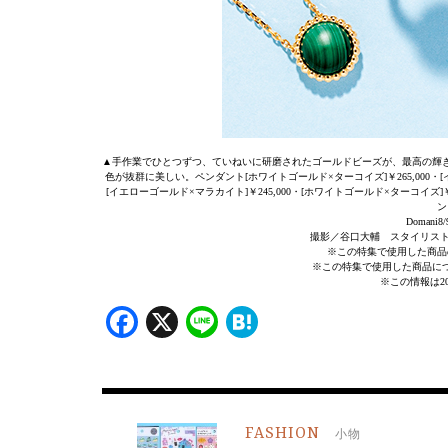
▲手作業でひとつずつ、ていねいに研磨されたゴールドビーズが、最高の輝
色が抜群に美しい。ペンダント[ホワイトゴールド×ターコイズ]￥265,000・[イ
[イエローゴールド×マラカイト]￥245,000・[ホワイトゴールド×ターコイズ]￥
ン
Domani
撮影／谷口大輔 スタイリスト／
※この特集で使用した商品
※この特集で使用した商品に
※この情報は2
Facebook
X
Line
Hatena
FASHION
小物