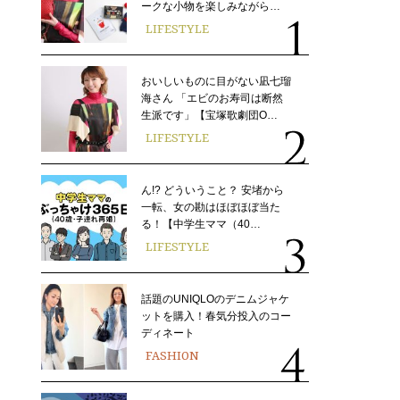
ークな小物を楽しみながら…
LIFESTYLE
おいしいものに目がない凪七瑠
海さん 「エビのお寿司は断然
生派です」【宝塚歌劇団O…
LIFESTYLE
ん!? どういうこと？ 安堵から
一転、女の勘はほぼほぼ当た
る！【中学生ママ（40…
LIFESTYLE
話題のUNIQLOのデニムジャケ
ットを購入！春気分投入のコー
ディネート
FASHION