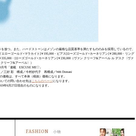
きを放つ。また、ハードストーンはメゾンの厳格な品質基準を満たすもののみを採用しているので、
エローゴールド×マラカイト]￥195,000・ピアス[ローズゴールド×カーネリアン]￥280,000・リング
335,000・[ローズゴールド×カーネリアン]￥230,000（ヴァン クリーフ&アーペル ル デスク〈ヴァ
 クリーフ&アーペル〉）
8/9月号「連載 EXCUSE ME♡」
三好 彩 構成／今村紗代子 再構成／Web Domani
の価格は、すべて本体（税抜）価格になります。
ついての問い合わせ先は
こちらのページ
になります。
019年6月27日現在のものになります。
FASHION
小物