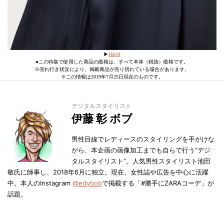
▶︎
H&M
●この特集で使用した商品の価格は、すべて本体（税抜）価格です。
※売れ行き状況により、掲載商品が売り切れている場合があります。
※この情報は2019年7月25日現在のものです。
デジタルスタイリスト
伊藤 彰 ボブ
男性目線でレディースのスタイリングを手がけな
がら、本企画の画像加工までも自らで行う“デジ
タルスタイリスト”。人気男性スタイリスト池田
敬氏に師事し、2018年6月に独立。現在、女性誌や広告を中心に活躍
中。本人のInstagram
@edybob
で掲載する「#勝手にZARAコーデ」が
話題。