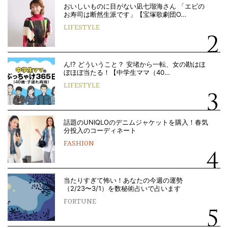
おいしいものに目がない凪七瑠海さん 「エビの
お寿司は断然生派です」【宝塚歌劇団O…
LIFESTYLE
ん!? どういうこと？ 安堵から一転、女の勘はほ
ぼほぼ当たる！【中学生ママ（40…
LIFESTYLE
話題のUNIQLOのデニムジャケットを購入！春気
分投入のコーディネート
FASHION
当たりすぎて怖い！あなたの今週の運勢
（2/23〜3/1）を数秘術占いで占います
FORTUNE