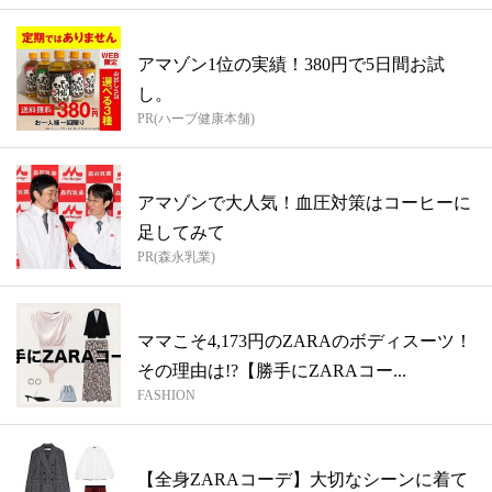
アマゾン1位の実績！380円で5日間お試
し。
PR(ハーブ健康本舗)
アマゾンで大人気！血圧対策はコーヒーに
足してみて
PR(森永乳業)
ママこそ4,173円のZARAのボディスーツ！
その理由は!?【勝手にZARAコー...
FASHION
【全身ZARAコーデ】大切なシーンに着て