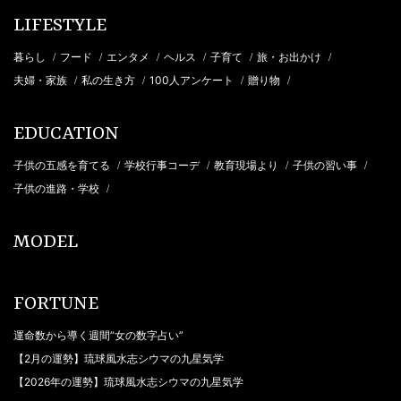
LIFESTYLE
暮らし
フード
エンタメ
ヘルス
子育て
旅・お出かけ
/
/
/
/
/
/
夫婦・家族
私の生き方
100人アンケート
贈り物
/
/
/
/
EDUCATION
子供の五感を育てる
学校行事コーデ
教育現場より
子供の習い事
/
/
/
/
子供の進路・学校
/
MODEL
FORTUNE
運命数から導く週間“女の数字占い”
【2月の運勢】琉球風水志シウマの九星気学
【2026年の運勢】琉球風水志シウマの九星気学