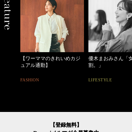
【ワーママのきれいめカジ
優木まおみさん「女の時間
ュアル通勤】
割。」
ASHION
LIFESTYLE
【登録無料】