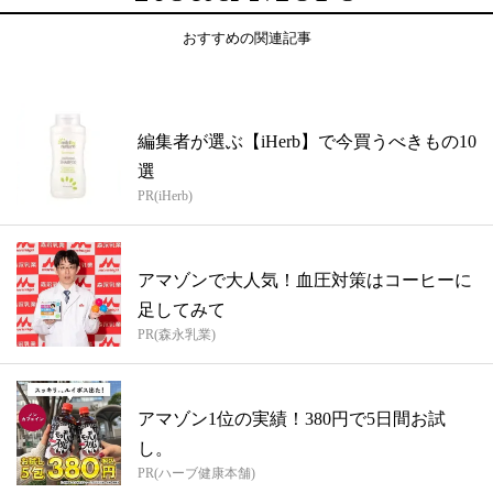
おすすめの関連記事
編集者が選ぶ【iHerb】で今買うべきもの10
選
PR(iHerb)
アマゾンで大人気！血圧対策はコーヒーに
足してみて
PR(森永乳業)
アマゾン1位の実績！380円で5日間お試
し。
PR(ハーブ健康本舗)