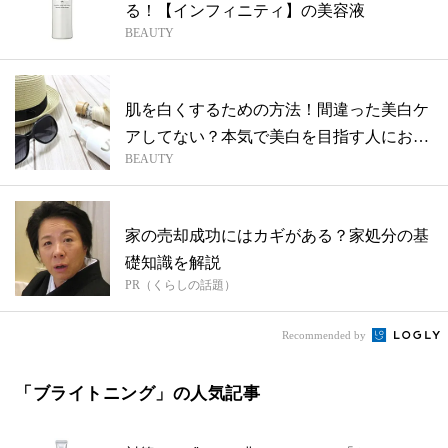
る！【インフィニティ】の美容液
BEAUTY
肌を白くするための方法！間違った美白ケ
アしてない？本気で美白を目指す人におす
BEAUTY
すめ...
家の売却成功にはカギがある？家処分の基
礎知識を解説
PR（くらしの話題）
Recommended by
「ブライトニング」の人気記事