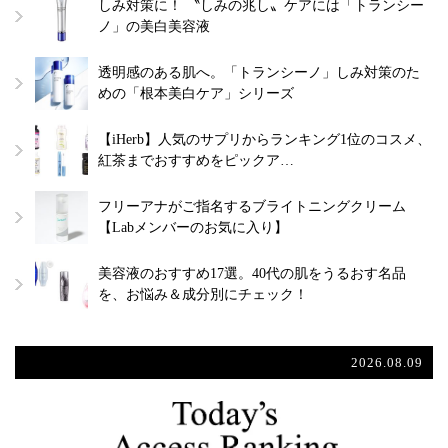
しみ対策に！ 〝しみの兆し〟ケアには「トランシー
ノ」の美白美容液
透明感のある肌へ。「トランシーノ」しみ対策のた
めの「根本美白ケア」シリーズ
【iHerb】人気のサプリからランキング1位のコスメ、
紅茶までおすすめをピックア…
フリーアナがご指名するブライトニングクリーム
【Labメンバーのお気に入り】
美容液のおすすめ17選。40代の肌をうるおす名品
を、お悩み＆成分別にチェック！
2026.08.09