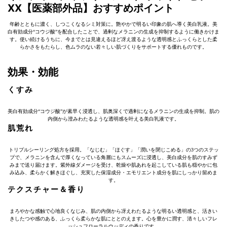
XX【医薬部外品】おすすめポイント
年齢とともに濃く、しつこくなるシミ対策に。艶やかで明るい印象の肌へ導く美白乳液。美
白有効成分“コウジ酸”を配合したことで、過剰なメラニンの生成を抑制するように働きかけま
す。使い続けるうちに、今までとは見違えるほど冴え渡るような透明感とふっくらとした柔
らかさをもたらし、色ムラのない若々しい肌づくりをサポートする優れものです。
効果・効能
くすみ
美白有効成分“コウジ酸”が素早く浸透し、肌奥深くで過剰になるメラニンの生成を抑制。肌の
内側から澄みわたるような透明感を叶える美白乳液です。
肌荒れ
トリプルシーリング処方を採用。「なじむ」「ほぐす」「潤いを閉じこめる」の3つのステッ
プで、メラニンを含んで厚くなっている角層にもスムーズに浸透し、美白成分を肌のすみず
みまで送り届けます。紫外線ダメージを受け、乾燥や肌あれを起こしている肌も穏やかに包
み込み、柔らかく解きほぐし、充実した保湿成分・エモリエント成分を肌にしっかり留めま
す。
テクスチャー＆香り
まろやかな感触で心地良くなじみ、肌の内側から冴えわたるような明るい透明感と、活きい
きしたつや感のある、ふっくら柔らかな肌にととのえます。心を豊かに潤す、清々しいフレ
ッシュフローラルウッディの香りです。