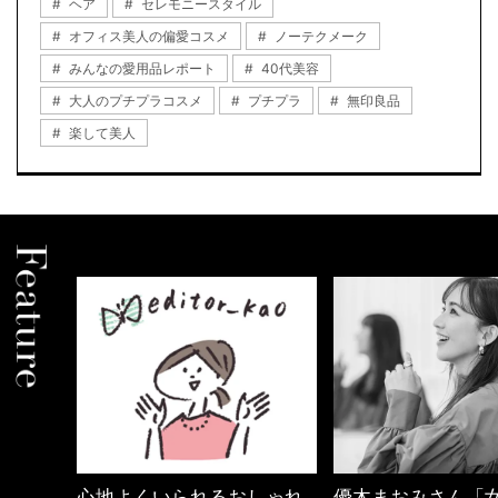
ヘア
セレモニースタイル
オフィス美人の偏愛コスメ
ノーテクメーク
みんなの愛用品レポート
40代美容
大人のプチプラコスメ
プチプラ
無印良品
楽して美人
しゃれ
優木まおみさん「女の時間
【ワーママのきれ