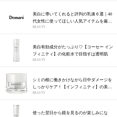
美白に導いてくれると評判の乳液６選｜40
代女性に使ってほしい人気アイテムを厳
BEAUTY
選！
美白有効成分がたっぷり♡【コーセー イン
フィニティ】の化粧水で目指すは透明肌
BEAUTY
シミの根に働きかけながら日中ダメージを
しっかりケア！【インフィニティ】の美白
BEAUTY
クリ...
使った翌日から鏡を見るのが楽しみにな