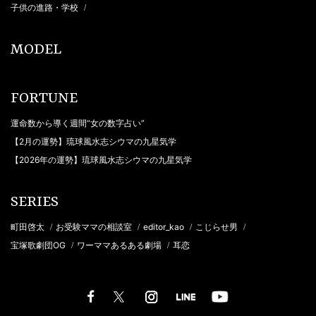
子供の進路・学校
/
MODEL
FORTUNE
運命数から導く週間“女の数字占い”
【2月の運勢】琉球風水志シウマの九星気学
【2026年の運勢】琉球風水志シウマの九星気学
SERIES
町田啓太
お受験ママの相談室
editor_kao
こじらせ男
/
/
/
/
宝塚歌劇団OG
ワーママあるある劇場
耳恋
/
/