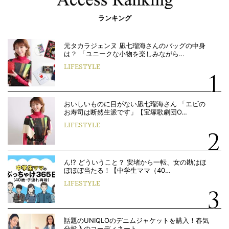
ランキング
元タカラジェンヌ 凪七瑠海さんのバッグの中身
は？ 「ユニークな小物を楽しみながら…
LIFESTYLE
おいしいものに目がない凪七瑠海さん 「エビの
お寿司は断然生派です」【宝塚歌劇団O…
LIFESTYLE
ん!? どういうこと？ 安堵から一転、女の勘はほ
ぼほぼ当たる！【中学生ママ（40…
LIFESTYLE
話題のUNIQLOのデニムジャケットを購入！春気
分投入のコーディネート