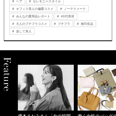
ヘア
セレモニースタイル
オフィス美人の偏愛コスメ
ノーテクメーク
みんなの愛用品レポート
40代美容
大人のプチプラコスメ
プチプラ
無印良品
楽して美人