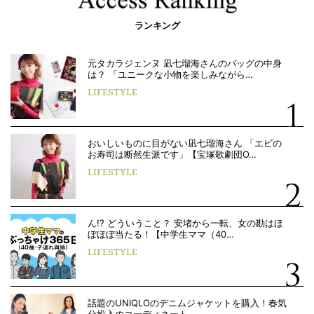
ランキング
元タカラジェンヌ 凪七瑠海さんのバッグの中身
は？ 「ユニークな小物を楽しみながら…
LIFESTYLE
おいしいものに目がない凪七瑠海さん 「エビの
お寿司は断然生派です」【宝塚歌劇団O…
LIFESTYLE
ん!? どういうこと？ 安堵から一転、女の勘はほ
ぼほぼ当たる！【中学生ママ（40…
LIFESTYLE
話題のUNIQLOのデニムジャケットを購入！春気