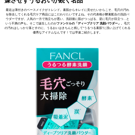
燥させずうるおいが続く名品
最近は薄付きのベースメイクがトレンド。素肌からキレイに見せたいからこそ、毛穴の汚れ
を除去してくれる毛穴ケア商品にはこだわりたいですよね。その代表格が酵素配合の洗顔パ
ウダーですが、人気の一方で泡立ちが悪い、洗顔後に肌がつっぱる、逆に毛穴が目立つ…と
いう不満の声も。そこで誕生したのが
ファンケルの「ディープクリア 洗顔パウダー」
。毛穴
の汚れはしっかり落とすのに、うるおいはきちんと残して“うるつる素肌”に洗い上げてくれる
優秀なアイテムなんです！では早速ご紹介します。