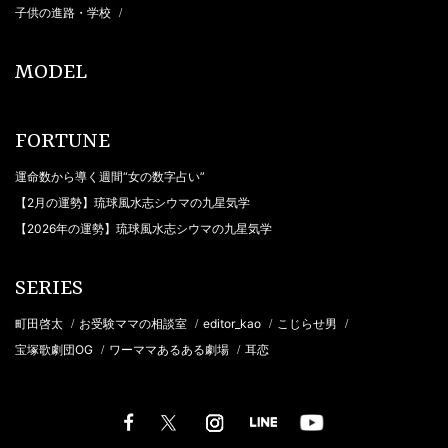
子供の進路・学校
/
MODEL
FORTUNE
運命数から導く週間“女の数字占い”
【2月の運勢】琉球風水志シウマの九星気学
【2026年の運勢】琉球風水志シウマの九星気学
SERIES
町田啓太
お受験ママの相談室
editor_kao
こじらせ男
/
/
/
/
宝塚歌劇団OG
ワーママあるある劇場
耳恋
/
/