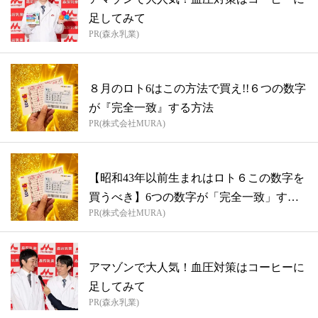
足してみて
PR(森永乳業)
８月のロト6はこの方法で買え!!６つの数字
が『完全一致』する方法
PR(株式会社MURA)
【昭和43年以前生まれはロト６この数字を
買うべき】6つの数字が「完全一致」する
PR(株式会社MURA)
方...
アマゾンで大人気！血圧対策はコーヒーに
足してみて
PR(森永乳業)