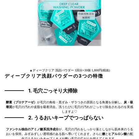
▲ディープクリア 洗顔パウダー 1回分×30個 1,800円(税抜)
ディープクリア洗顔パウダーの3つの特徴
1. 毛穴ごっそり大掃除
酵素（プロテアーゼ）
が毛穴の角栓・黒ずみ・ザラつきの原因となる角層を分解し、
炭・吸
着泥
が毛穴の汚れや皮脂を吸着消去。洗うたびに毛穴の汚れがごっそり除去されるのを実感
しますよ♡
2. うるおいキープでつっぱらない
ファンケル独自のアミノ酸系洗浄成分
が、毛穴の汚れをしっかり落としながら肌本来のうる
おいを保持。みずみずしい透明感のある肌へ導いてくれます。さらに
糖
と
ヒアルロン酸
の配
合でうるおいをキープ！キメが整い毛穴の広がりを抑えてくれます。