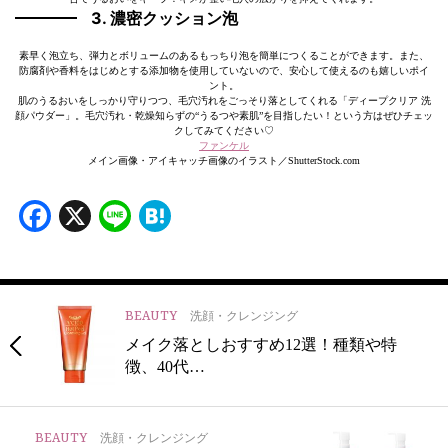
3. 濃密クッション泡
素早く泡立ち、弾力とボリュームのあるもっちり泡を簡単につくることができます。また、
防腐剤や香料をはじめとする添加物を使用していないので、安心して使えるのも嬉しいポイ
ント。
肌のうるおいをしっかり守りつつ、毛穴汚れをごっそり落としてくれる「ディープクリア 洗
顔パウダー」。毛穴汚れ・乾燥知らずの“うるつや素肌”を目指したい！という方はぜひチェッ
クしてみてください♡
ファンケル
メイン画像・アイキャッチ画像のイラスト／ShutterStock.com
Facebook
X
Line
Hatena
BEAUTY
洗顔・クレンジング
メイク落としおすすめ12選！種類や特
徴、40代…
BEAUTY
洗顔・クレンジング