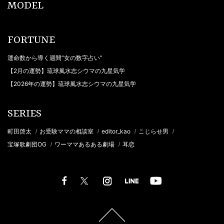
MODEL
FORTUNE
運命数から導く週間“女の数字占い”
【2月の運勢】琉球風水志シウマの九星気学
【2026年の運勢】琉球風水志シウマの九星気学
SERIES
町田啓太
お受験ママの相談室
editor_kao
こじらせ男
/
/
/
/
宝塚歌劇団OG
ワーママあるある劇場
耳恋
/
/