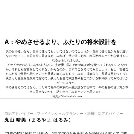
A：やめさせるより、ふたりの将来設計を
夫のお小遣いなら、自由に使ってもいいではないのでしょうか。自由に使えるからお小遣い
なのであって、自分自身に置き換えてみれば、使い道にあれこれ言われるとイヤな気持ちに
なるかもしれません。
イライラがおさまらないようなら、夫が妻（私）のためにお金を使ってくれないことなの
か、それとも貯蓄をしてくれないからなのか。まずそこを考えてみましょう。もし、前者な
らふたりで旅行へ行くといった共通の楽しみをもってみる。後者なら、共通口座をつくって
決まった金額を先取りで貯めて、残ったお金で家計費やおこづかいを割り振ってみてはいか
がでしょうか。
やめさせるのではなく、ふたりで将来の家族の人生設計をする中で、今のお金の使い方が本
当に妥当なのかも、話し合ってみるといいと思います。
写真／Shutterstock.com
節約アドバイザー・ファイナンシャルプランナー・消費生活アドバイザー
丸山 晴美（まるやま はるみ）
22歳の時に節約に目覚め、1年で200万円を貯めた経験がメディアに取