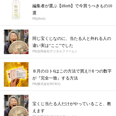
編集者が選ぶ【iHerb】で今買うべきもの10
選
PR(iHerb)
同じ宝くじなのに、当たる人と外れる人の
違い実は“ここ”でした
PR(合同会社デジタルファーム )
８月のロト6はこの方法で買え!!６つの数字
が『完全一致』する方法
PR(株式会社MURA)
宝くじ当たる人だけがやっていること、教
えます