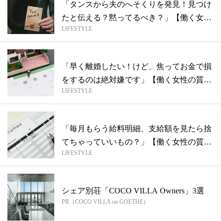
「タンスから夫のへそくりを発見！見つけ
たと伝える？黙ってるべき？」【働く女性
LIFESTYLE
の質...
「早く離婚したい！けど、焦ってお金で損
をするのは絶対嫌です」【働く女性の質問
LIFESTYLE
箱】
「毎月もらう給料明細、支給額を見たら捨
てちゃっていいもの？」【働く女性の質問
LIFESTYLE
箱】
シェア別荘「COCO VILLA Owners」3選
PR（COCO VILLA on GOETHE）