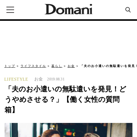
トップ
ライフスタイル
暮らし
お金
「夫のお小遣いの無駄遣いを発見
お金
LIFESTYLE
2019.08.31
「夫のお小遣いの無駄遣いを発見！ど
うやめさせる？」【働く女性の質問
箱】