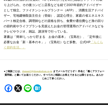
り上げられ、その後コンビニ店長などを経て2001年節約アドバイザー
として独立。ファイナンシャルプランナー（AFP）、消費生活アドバイ
ザー、宅地建物取扱主任士（登録）、認定心理士、家庭の省エネエキス
パート検定合格、調理師などの資格を持ち、食費や通信費など身の回り
の節約術やライフプランを見据えたお金の管理運用のアドバイスなどを
テレビやラジオ、雑誌、講演等で行っている。
著書は「簡単!しっかり貯まる お金の基本」（宝島社）、「定年後に
必要なお金「新・基本のキ」」（宝島社）など多数。 公式HP
「らくら
く節約生活。」
●ご相談ごとは、
domani2@shogakukan.co.jp
までメールでどうぞ！ 件名に「働くアラフォー
質問箱」と書いてお送りください。すべてのご相談にお答えできるとは限りません。あらか
じめご了承ください。
Facebook
X
Line
Hatena