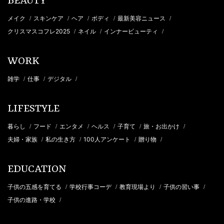
BEAUTY
メイク
スキンケア
ヘア
ボディ
最新美容ニュース
/
/
/
/
/
クリスマスコフレ2025
ネイル
インナービューティ
/
/
/
WORK
雑学
仕事
デジタル
/
/
/
LIFESTYLE
暮らし
フード
エンタメ
ヘルス
子育て
旅・お出かけ
/
/
/
/
/
/
夫婦・家族
私の生き方
100人アンケート
贈り物
/
/
/
/
EDUCATION
子供の五感を育てる
学校行事コーデ
教育現場より
子供の習い事
/
/
/
/
子供の進路・学校
/