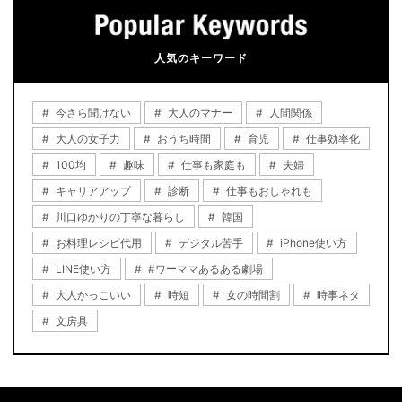
人気のキーワード
今さら聞けない
大人のマナー
人間関係
大人の女子力
おうち時間
育児
仕事効率化
100均
趣味
仕事も家庭も
夫婦
キャリアアップ
診断
仕事もおしゃれも
川口ゆかりの丁寧な暮らし
韓国
お料理レシピ代用
デジタル苦手
iPhone使い方
LINE使い方
#ワーママあるある劇場
大人かっこいい
時短
女の時間割
時事ネタ
文房具