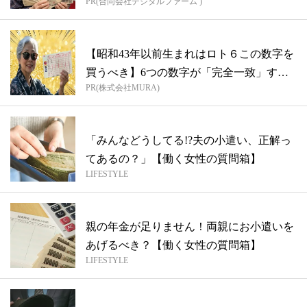
PR(合同会社デジタルファーム )
【昭和43年以前生まれはロト６この数字を
買うべき】6つの数字が「完全一致」する
PR(株式会社MURA)
方...
「みんなどうしてる!?夫の小遣い、正解っ
てあるの？」【働く女性の質問箱】
LIFESTYLE
親の年金が足りません！両親にお小遣いを
あげるべき？【働く女性の質問箱】
LIFESTYLE