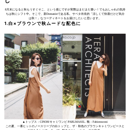
し
8月末になると秋もうすぐそこ、という感じですが実際はまだまだ暑い！でもおしゃれの気持
ちは秋にシフト中。そこで、新Domanistである私、サペタ肖依的「涼しくて快適だけど気分
は秋！」なコーディネートをお届けしたいと思います。
1.白×ブラウンで秋ムードな配色に
▲トップス：CINOH/キャミワンピ:PARLMASEL. 靴：Fabiorusconi
この夏、一番ヒットのノースリーブの白トップと、ザ・秋色のブラウンキャミワンピースと