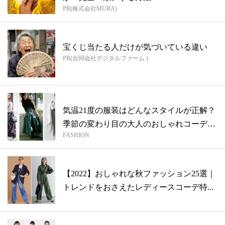
PR(株式会社MURA)
宝くじ当たる人だけが気づいている違い
PR(合同会社デジタルファーム )
気温21度の服装はどんなスタイルが正解？
季節の変わり目の大人のおしゃれコーデ
FASHION
34...
【2022】おしゃれな秋ファッション25選｜
トレンドをおさえたレディースコーデ特...