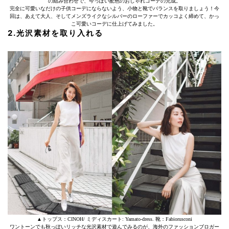
の組み合わせで、今っぽい配色のおしゃれコーデの完成。
完全に可愛いなだけの子供コーデにならないよう、小物と靴でバランスを取りましょう！今
回は、あえて大人、そしてメンズライクなシルバーのローファーでカッコよく締めて、かっ
こ可愛いコーデに仕上げてみました。
2.光沢素材を取り入れる
▲トップス：CINOH/ ミディスカート: Yamato-dress. 靴：Fabiorusconi
ワントーンでも秋っぽいリッチな光沢素材で遊んでみるのが、海外のファッションブロガー