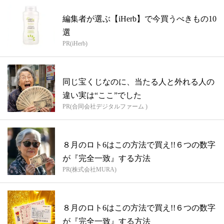
編集者が選ぶ【iHerb】で今買うべきもの10
選
PR(iHerb)
同じ宝くじなのに、当たる人と外れる人の
違い実は“ここ”でした
PR(合同会社デジタルファーム )
８月のロト6はこの方法で買え!!６つの数字
が『完全一致』する方法
PR(株式会社MURA)
８月のロト6はこの方法で買え!!６つの数字
が『完全一致』する方法