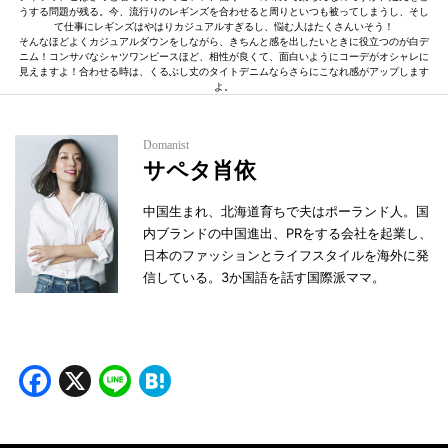
うする問題が残る。今、流行りのレギンズを合わせると周りといつも被ってしまうし、そし
て仕事にレギンズはやはりカジュアルすぎるし、悩む人はたくさんいそう！
そんなほどよくカジュアルダウンをしながら、きちんと感を出したいときに役立つのが白デ
ニム！コンサバなシャツワンピースほど、相性が良くて、面白いようにコーデがオシャレに
見えますよ！合わせる時は、くるぶし丈のタイトデニムならさらにこなれ感がアップします
よ。
Domanist
サペタ肖依
中国生まれ、北海道育ちで夫はポーランド人。国
内ブランドの中国進出、PRをする会社を起業し、
日本のファッションとライフスタイルを海外に発
信している。3か国語を話す国際派ママ。
Facebook
X
Line
Hatena