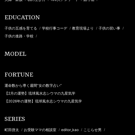
EDUCATION
子供の五感を育てる
学校行事コーデ
教育現場より
子供の習い事
/
/
/
/
子供の進路・学校
/
MODEL
FORTUNE
運命数から導く週間“女の数字占い”
【2月の運勢】琉球風水志シウマの九星気学
【2026年の運勢】琉球風水志シウマの九星気学
SERIES
町田啓太
お受験ママの相談室
editor_kao
こじらせ男
/
/
/
/