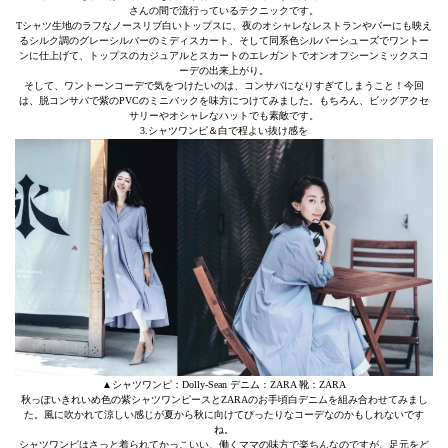
さんの間で流行っているテクニックです。
Tシャツ生地のラフなノースリブ白いトップスに、夜のオシャレなレストランやバーにも映え
るシルク調のグレーシルバーのミディスカート、そして同系色シルバーシューズでワントー
ンに仕上げて、トップスのカジュアルとスカートのエレガントでオンオフシーンミックスコ
ーデの出来上がり。
そして、ワントーンコーデで気をつけたいのは、コンサバになりすぎてしまうこと！今回
は、脱コンサバで紫のPVCのミニバックを味方につけてみました。もちろん、ビッグアクセ
サリーやオシャレなハットでも素敵です。
3.シャツワンピ＆白で程よい抜け感を
▲シャツワンピ：Dolly-Sean デニム：ZARA 靴：ZARA
秋っぽいきれいめ色の紫シャツワンピースとZARAのお手頃白デニムを組み合わせてみまし
た。風に吹かれて涼しい感じが夏から秋に向けてぴったりなコーデなのかもしれないです
ね。
シャツワンピはさっと着られてかっこいい、働くママの味方で楽ちんなのですが、足元をど