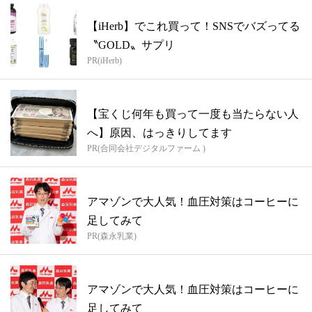
【iHerb】でこれ買って！SNSでバズってる
〝GOLD〟サプリ
PR(iHerb)
【宝くじ何年も買って一度も当たらない人
へ】原因、はっきりしてます
PR(合同会社デジタルファーム )
アマゾンで大人気！血圧対策はコーヒーに
足してみて
PR(森永乳業)
アマゾンで大人気！血圧対策はコーヒーに
足してみて