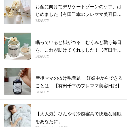
お産に向けてデリケートゾーンのケア、は
じめました【有田千幸のプレママ美容日
BEAUTY
記】
眠っていると脚がつる！むくみと戦う毎日
を、これが助けてくれました！【有田千幸
BEAUTY
のプ...
産後ママの抜け毛問題！ 妊娠中からできる
ことは…【有田千幸のプレママ美容日記】
BEAUTY
【大人気】ひんやり冷感寝具で快適な睡眠
をあなたに。