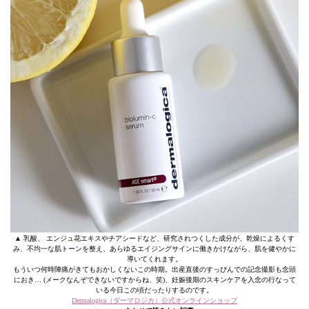
▲ 乳酸、 エンジュ花エキスやチアシードなど、研究されつくした成分が、乾燥によるくす
み、不均一な肌トーンを整え、あらゆるエイジングサインに働きかけながら、肌を健やかに
導いてくれます。
もういつ何時陣痛がきてもおかしくないこの時期。出産直後のすっぴんでの記念撮影も念頭
におき… (メークなんぞできないですからね、笑)、妊娠後期のスキンケアを入念の行なって
いる今日この頃だったりするのです。
Dermalogica（ダーマロジカ）公式オンラインショップ