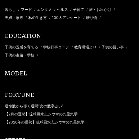
暮らし
フード
エンタメ
ヘルス
子育て
旅・お出かけ
/
/
/
/
/
/
夫婦・家族
私の生き方
100人アンケート
贈り物
/
/
/
/
EDUCATION
子供の五感を育てる
学校行事コーデ
教育現場より
子供の習い事
/
/
/
/
子供の進路・学校
/
MODEL
FORTUNE
運命数から導く週間“女の数字占い”
【2月の運勢】琉球風水志シウマの九星気学
【2026年の運勢】琉球風水志シウマの九星気学