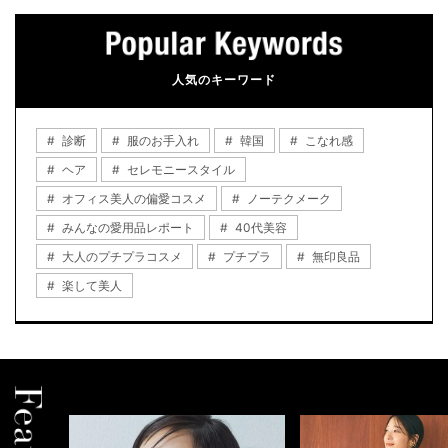
人気のキーワード
診断
服のお手入れ
韓国
こなれ感
ヘア
セレモニースタイル
オフィス美人の偏愛コスメ
ノーテクメーク
みんなの愛用品レポート
40代美容
大人のプチプラコスメ
プチプラ
無印良品
楽して美人