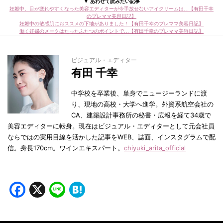
▼ あわせて読みたい記事
妊娠中、目が疲れやすくなった美容エディターが今手放せないアイクリームは…【有田千幸
のプレママ美容日記】
妊娠中の敏感肌におススメの下地がありました！【有田千幸のプレママ美容日記】
働く妊婦のメークはたったふたつのポイントで…【有田千幸のプレママ美容日記】
ビジュアル・エディター
有田 千幸
中学校を卒業後、単身でニュージーランドに渡
り、現地の高校・大学へ進学。外資系航空会社の
CA、建築設計事務所の秘書・広報を経て34歳で
美容エディターに転身。現在はビジュアル・エディターとして元会社員
ならではの実用目線を活かした記事をWEB、誌面、インスタグラムで配
信。身長170cm。ワインエキスパート。
chiyuki_arita_official
Facebook
X
Line
Hatena