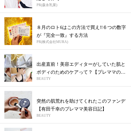
PR(森永乳業)
８月のロト6はこの方法で買え!!６つの数字
が『完全一致』する方法
PR(株式会社MURA)
出産直前！美容エディターがしていた肌と
ボディのためのケアって？【プレママのス
BEAUTY
キン...
突然の肌荒れを助けてくれたこのファンデ
【有田千幸のプレママ美容日記】
BEAUTY