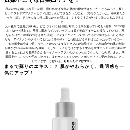
秋の訪れを感じる今日この頃。思い出せば今年の夏はお腹が大きかったこともあって、夏ら
しいアウトドアアクティビティはほとんどできなかったなぁ… (海行きたかった、浴衣着たか
った、涙)。でもそんなに外に出なかった割には、シミやくすみがやけに気になるんですけ
ど…。
元々色白で皮膚が薄い私、どこに行くにも日焼け対策には気を遣っているし (基本、SPF50以
上・PA+++以上！)、季節に関わらずスキンケアには必ず美白アイテムを投入しているし (夏
なんかは2〜3種重ねづけは当たり前)、アフターケアだってやってる方 (焼けちゃったと感じ
たら、アイスノンやタオルでとにかく冷やす)！ これ以上どうすればよかったっていうのー！
でも妊娠中は今まで起こったことがないようなトラブルが勃発する、いわば自分の体の制御
が効かないuncontrollableな期間。そして、シミもそばかすもくすみも女性ホルモンの分泌が増
量することにより拍車がかかるマイナートラブルのひとつなんですよね。なので、まぁ、期
間限定だし、シワや毛穴に比べて、まだケアしやすいか、とポジティブに受け止めることに
しています。
とはいえ、もちろんケアはマスト！！
まるで蘇りのエキス！？ 肌がやわらかく、透明感も一
気にアップ！