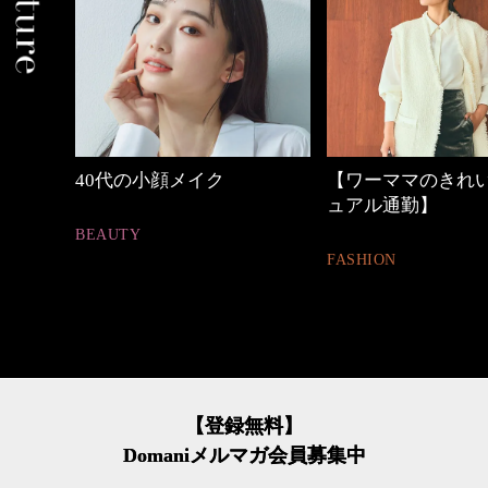
【ワーママのきれいめカジ
優木まおみさん「
ュアル通勤】
割。」
FASHION
LIFESTYLE
【登録無料】
Domaniメルマガ会員募集中