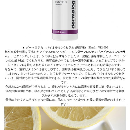
▲ ダーマロジカ バイオルミンCセラム (美容液) 30mL ¥12,000
私が妊娠中効果を実感したアイテムのひとつが、こちら
ダーマロジカ
の「
バイオルミンCセラ
ム
」。ビタミンCといえば、シミやそばかすをケアしたり、皮脂分泌を抑制したり、コラーゲ
ンの生成を助けてくれたりと、美容成分の中でもスター選手的存在。さまざまなブランドか
らビタミンCを取り入れた多くのイチオシアイテムがリリースされるのも納得なんです。
ちなみに、通常ビタミンCは劣化しやすく、開封後は要冷蔵だったり、できるだけ早く使って
しまわないといけなかったりと、とてもデリケートなもの。でもこの「バイオルミンCセラ
ム」は、開封後も常温で長期間保存できる、安定型ビタミンC複合体が配合された美容液なん
です。
化粧水に2〜3滴混ぜて使うもよし、疲れがひどいときには原液を直接肌に塗り込むもよし。
現在妊娠39週目の私、寝不足が続いていてどんより具合がとにかくひどいので最近では朝晩
欠かさず原液を塗り込んでいます。
紫外線をたくさん浴びちゃった日には、肌をしっかりと冷やした後の原液使用がおすすめで
すよ！