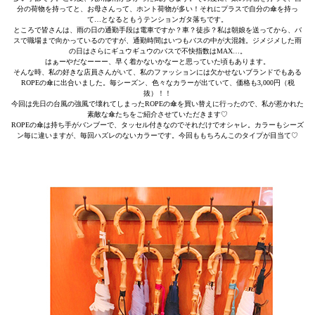
分の荷物を持ってと、お母さんって、ホント荷物が多い！それにプラスで自分の傘を持っ
て…となるともうテンションガタ落ちです。
ところで皆さんは、雨の日の通勤手段は電車ですか？車？徒歩？私は朝娘を送ってから、バ
スで職場まで向かっているのですが、通勤時間はいつもバスの中が大混雑。ジメジメした雨
の日はさらにギュウギュウのバスで不快指数はMAX…。
はぁーやだなーーー、早く着かないかなーと思っていた頃もあります。
そんな時、私の好きな店員さんがいて、私のファッションには欠かせないブランドでもある
ROPEの傘に出合いました。毎シーズン、色々なカラーが出ていて、価格も3,000円（税
抜）！！
今回は先日の台風の強風で壊れてしまったROPEの傘を買い替えに行ったので、私が惹かれた
素敵な傘たちをご紹介させていただきます♡
ROPEの傘は持ち手がバンブーで、タッセル付きなのでそれだけでオシャレ。カラーもシーズ
ン毎に違いますが、毎回ハズレのないカラーです。今回ももちろんこのタイプが目当て♡