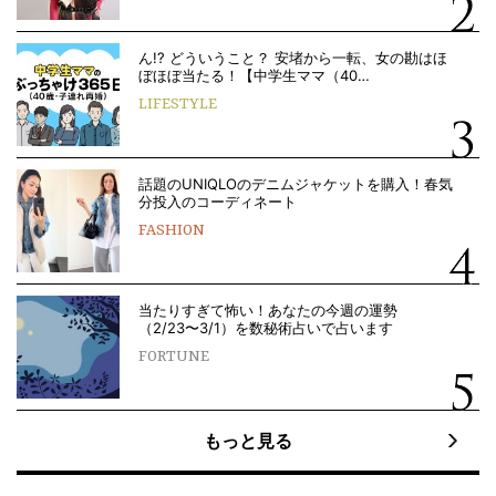
ん!? どういうこと？ 安堵から一転、女の勘はほ
ぼほぼ当たる！【中学生ママ（40…
LIFESTYLE
話題のUNIQLOのデニムジャケットを購入！春気
分投入のコーディネート
FASHION
当たりすぎて怖い！あなたの今週の運勢
（2/23〜3/1）を数秘術占いで占います
FORTUNE
もっと見る