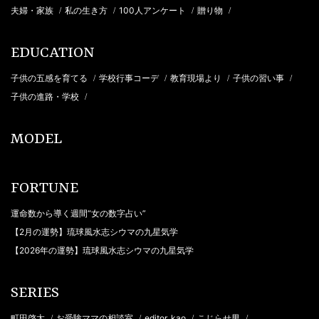
夫婦・家族
私の生き方
100人アンケート
贈り物
/
/
/
/
EDUCATION
子供の五感を育てる
学校行事コーデ
教育現場より
子供の習い事
/
/
/
/
子供の進路・学校
/
MODEL
FORTUNE
運命数から導く週間“女の数字占い”
【2月の運勢】琉球風水志シウマの九星気学
【2026年の運勢】琉球風水志シウマの九星気学
SERIES
町田啓太
お受験ママの相談室
editor_kao
こじらせ男
/
/
/
/