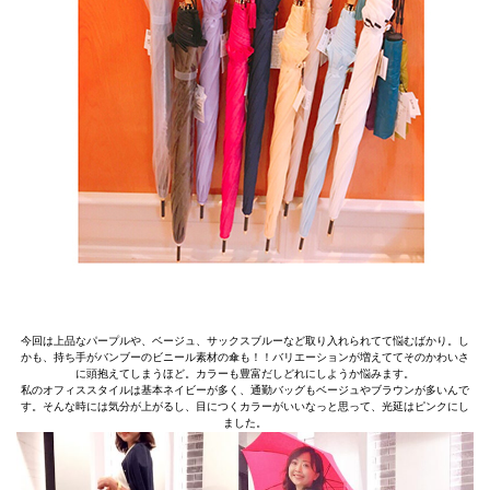
今回は上品なパープルや、ベージュ、サックスブルーなど取り入れられてて悩むばかり。し
かも、持ち手がバンブーのビニール素材の傘も！！バリエーションが増えててそのかわいさ
に頭抱えてしまうほど。カラーも豊富だしどれにしようか悩みます。
私のオフィススタイルは基本ネイビーが多く、通勤バッグもベージュやブラウンが多いんで
す。そんな時には気分が上がるし、目につくカラーがいいなっと思って、光延はピンクにし
ました。