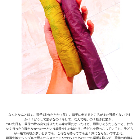
なんとなんと65ｇ。茄子1本分だとか（笑）。茄子に例えるところがまた可愛くないです
か！！どうして茄子なの！そして、なんて軽いの？軽さに驚き。
つい先日も、同僚の飲み会で折りたたみ傘が重たかったけど、雨降りそうだしなーと、仕方
なく持ったら降らなかったーという経験をしたばかり。子どもを抱っこしていても、子ども
が一緒で荷物が多いときでも、これなら持ってても全く気にならないですよね。
超薄生地でシンプルで畳んだらスマートなのでバッグの中でも場所を取らず、荷物の負担を