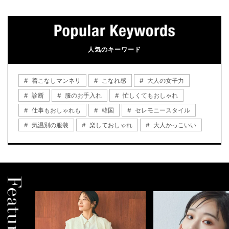
人気のキーワード
着こなしマンネリ
こなれ感
大人の女子力
診断
服のお手入れ
忙しくてもおしゃれ
仕事もおしゃれも
韓国
セレモニースタイル
気温別の服装
楽しておしゃれ
大人かっこいい