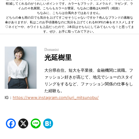
軽減してくれるのがうれしいポイントです。カラーもブラック、エメラルド、マゼンダ、ラ
イムの４色展開。こちらもカラーが豊富。ちなみに価格は4,000円（税抜）
ちなみに、こちらは台風向きではありません。
どちらの傘も雨の日でも気分を上げてすごせそうじゃないですか？色んなブランドの素敵な
傘がありますが、私はこのお手頃価格なのに気分を上げてくれるROPEの傘をオススメします
♡ネイビーや、ホワイトも上品だったので、2本目はそちらにしてみてもいいな！と思ってま
す。ぜひ、お手に取ってみて下さい。
Domanist
光延樹里
大分県在住。短大を卒業後、金融機関に就職。フ
ァッション好きが高じて、地元でショーのスタイ
リングをするなど、ファッション関係の仕事をし
た経験も。
IG：
https://www.instagram.com/juri_mitsunobu/
Facebook
X
Line
Hatena