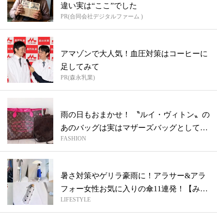
違い実は“ここ”でした
PR(合同会社デジタルファーム )
アマゾンで大人気！血圧対策はコーヒーに
足してみて
PR(森永乳業)
雨の日もおまかせ！ 〝ルイ・ヴィトン〟の
あのバッグは実はマザーズバッグとしても
FASHION
ぴ...
暑さ対策やゲリラ豪雨に！アラサー&アラ
フォー女性お気に入りの傘11連発！【みん
LIFESTYLE
な...