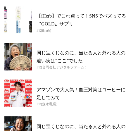
【iHerb】でこれ買って！SNSでバズってる
〝GOLD〟サプリ
PR(iHerb)
同じ宝くじなのに、当たる人と外れる人の
違い実は“ここ”でした
PR(合同会社デジタルファーム )
アマゾンで大人気！血圧対策はコーヒーに
足してみて
PR(森永乳業)
同じ宝くじなのに、当たる人と外れる人の