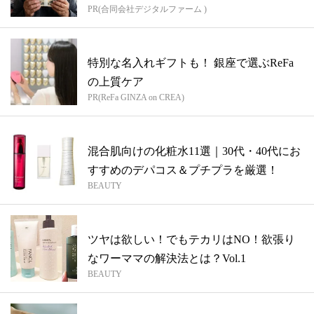
PR(合同会社デジタルファーム )
特別な名入れギフトも！ 銀座で選ぶReFa
の上質ケア
PR(ReFa GINZA on CREA)
混合肌向けの化粧水11選｜30代・40代にお
すすめのデパコス＆プチプラを厳選！
BEAUTY
ツヤは欲しい！でもテカリはNO！欲張り
なワーママの解決法とは？Vol.1
BEAUTY