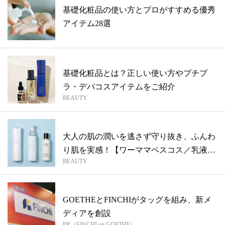
基礎化粧品の使い方とプロがすすめる優秀
アイテム28選
基礎化粧品とは？正しい使い方やプチプ
ラ・デパコスアイテムをご紹介
BEAUTY
大人の肌の潤いを逃さず守り抜き、ふんわ
り肌を実感！【ワーママベスコス／乳液
BEAUTY
編】
GOETHEとFINCHIがタッグを組み、新メ
ディアを創設
PR（FINCHI on GOETHE）