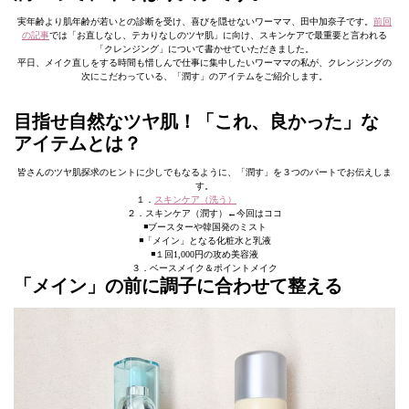
実年齢より肌年齢が若いとの診断を受け、喜びを隠せないワーママ、田中加奈子です。
前回
の記事
では「お直しなし、テカりなしのツヤ肌」に向け、スキンケアで最重要と言われる
「クレンジング」について書かせていただきました。
平日、メイク直しをする時間も惜しんで仕事に集中したいワーママの私が、クレンジングの
次にこだわっている、「潤す」のアイテムをご紹介します。
目指せ自然なツヤ肌！「これ、良かった」な
アイテムとは？
皆さんのツヤ肌探求のヒントに少しでもなるように、「潤す」を３つのパートでお伝えしま
す。
１．
スキンケア（洗う）
２．スキンケア（潤す）←今回はココ
◾️ブースターや韓国発のミスト
◾️「メイン」となる化粧水と乳液
◾️１回1,000円の攻め美容液
３．ベースメイク＆ポイントメイク
「メイン」の前に調子に合わせて整える