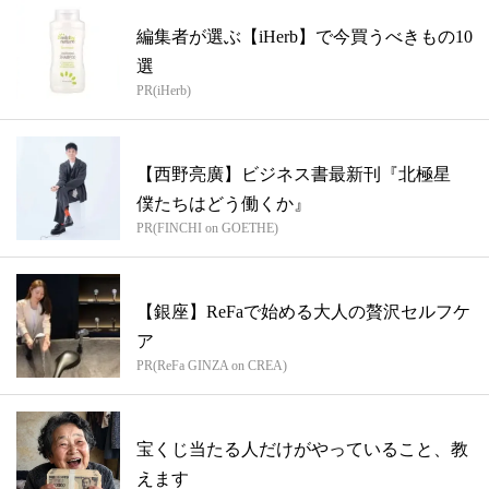
編集者が選ぶ【iHerb】で今買うべきもの10
選
PR(iHerb)
【西野亮廣】ビジネス書最新刊『北極星
僕たちはどう働くか』
PR(FINCHI on GOETHE)
【銀座】ReFaで始める大人の贅沢セルフケ
ア
PR(ReFa GINZA on CREA)
宝くじ当たる人だけがやっていること、教
えます