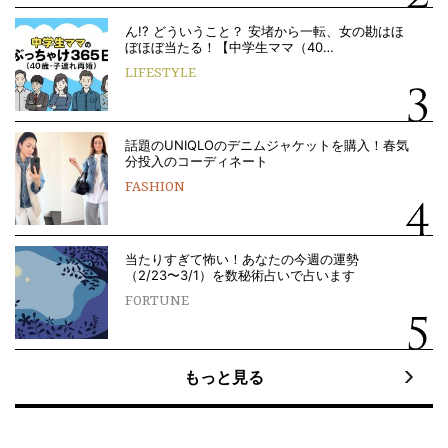
ん!? どういうこと？ 安堵から一転、女の勘はほ
ぼほぼ当たる！【中学生ママ（40…
LIFESTYLE
話題のUNIQLOのデニムジャケットを購入！春気
分投入のコーディネート
FASHION
当たりすぎて怖い！あなたの今週の運勢
（2/23〜3/1）を数秘術占いで占います
FORTUNE
もっと見る