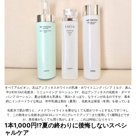
すべてアルビオン。左はアンフィネスホワイトの乳液・ホワイトニング パンプ ミルク、真ん
中がEXCIAの化粧水・リニューイング ローション SV、右はアンフィネスの化粧水・ダーマ
パンプ ローション。夏は化粧水も乳液も「美白×さっぱり」なラインが出るのですが、基本
的にインナードライな私は、年中乳液は美白（夏用）、化粧水は保湿（冬用）を使っていま
す。
化粧水で肌が潤うと、メイクでハイライトを乗せなくても肌がツヤっとするんです♡そし
て、この秋冬から化粧水はEXCIAシリーズにグレードアップ！まだ使用して1週間ほどです
が、美容液がなくても潤う気がします…。これは時短になりそう！
1本1,000円!?夏の終わりに後悔しないスペシ
ャルケア