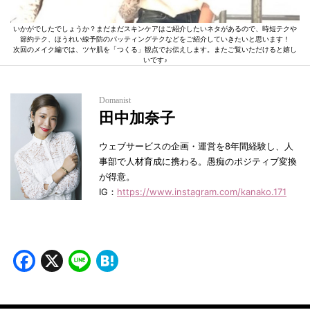
いかがでしたでしょうか？まだまだスキンケアはご紹介したいネタがあるので、時短テクや
節約テク、ほうれい線予防のパッティングテクなどをご紹介していきたいと思います！
次回のメイク編では、ツヤ肌を「つくる」観点でお伝えします。またご覧いただけると嬉し
いです♪
Domanist
田中加奈子
ウェブサービスの企画・運営を8年間経験し、人
事部で人材育成に携わる。愚痴のポジティブ変換
が得意。
IG：
https://www.instagram.com/kanako.171
Facebook
X
Line
Hatena