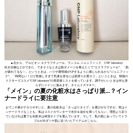
▲左から、アルビオン エクラフチュール、ランコム ジェニフィック、CNP laboratory
吹き出物などができた、できそうなときは肌ダメージを整えたくて”エクラフチュール”、「肌
が疲れてるな～」というときは、ハリや透明感がUPするように感じられるから”ジェニフィッ
ク”、「時間ない！けど乾燥しすぎて乳液を塗るには肌滑りが悪そう」というときは、韓国の
ドクターズコスメ”CNP laboratory”の美容液ミストを使っています。調子がいいときは何も塗
らずにメインに進みます。タイムイズマネー。
「メイン」の夏の化粧水はさっぱり派…？イン
ナードライに要注意
おでこや鼻がテカりやすいと、夏の化粧水は「さっぱりタイプ」を選びがちですが、実はイ
ンナードライなことも。私はコスメカウンターで水分＆油分を測ってもらい、理想より足り
ていなければ夏でも化粧水は保湿タイプを選んでいます。そして、私の肌にあっていてトラ
ブルが出ずツヤ肌に近づいたアイテムがこちら。