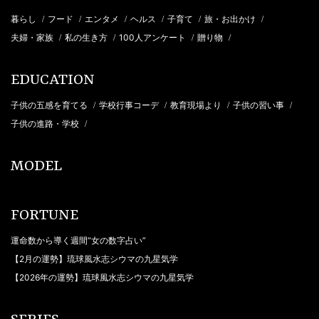
暮らし
フード
エンタメ
ヘルス
子育て
旅・お出かけ
/
/
/
/
/
/
夫婦・家族
私の生き方
100人アンケート
贈り物
/
/
/
/
EDUCATION
子供の五感を育てる
学校行事コーデ
教育現場より
子供の習い事
/
/
/
/
子供の進路・学校
/
MODEL
FORTUNE
運命数から導く週間“女の数字占い”
【2月の運勢】琉球風水志シウマの九星気学
【2026年の運勢】琉球風水志シウマの九星気学