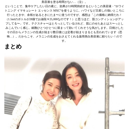
美容液を塗る時間がない…（泣）。
ということで、集中ケアしたい日の夜に、効果が11時間持続するというこの美容液・”ホワイ
トニング イマキュレート エッセンス MXC”を使うように。ハワイなど日差しの強いところに
行ったときや、余裕があるときにたま〜に使うのですが、感想は「この価格に納得だわ！
（1.5mlのボトルが28個でお値段￥25,000なのです！）と思うほど、肌コンディションがアッ
プしてる〜」です。テクスチャーはとろっとしているけれど、肌にのせたあとはス〜っとし
みこんでいく感じ。細胞ひとつひとつに留まって効いてくれそうな気がします。日焼けした
その日からメラニンの生成が始まり数日後には定着が始まりまるとも言われています（恐
怖…）。だからこそ、メラニンの生成をおさえてくれる薬用美白美容液に頼りたい！ので
す。
まとめ