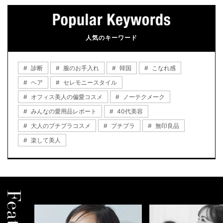
人気のキーワード
診断
服のお手入れ
韓国
こなれ感
ヘア
セレモニースタイル
オフィス美人の偏愛コスメ
ノーテクメーク
みんなの愛用品レポート
40代美容
大人のプチプラコスメ
プチプラ
無印良品
楽して美人