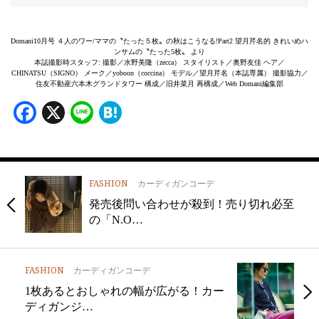
Domani10月号 ４人のワー/ママの〝たった５枚〟の秋はこうなる!Part2 望月芹名的 きれいめハ
ンサムの〝たった5枚〟 より
本誌撮影時スタッフ: 撮影／水野美隆（zecca） スタイリスト／奥野友佳 ヘア／
CHINATSU（SIGNO） メーク／yoboon（coccina） モデル／望月芹名（本誌専属） 撮影協力／
住友不動産六本木グランドタワー 構成／旧井菜月 再構成／Web Domani編集部
Facebook
X
Line
Hatena
FASHION
カーディガンコーデ
発売後問い合わせが殺到！売り切れ必至
の「N.O…
FASHION
カーディガンコーデ
1枚あるとおしゃれの幅が広がる！カー
ディガンジ…