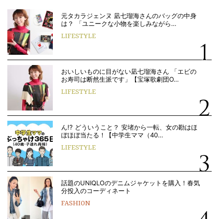
元タカラジェンヌ 凪七瑠海さんのバッグの中身
は？ 「ユニークな小物を楽しみながら…
LIFESTYLE
おいしいものに目がない凪七瑠海さん 「エビの
お寿司は断然生派です」【宝塚歌劇団O…
LIFESTYLE
ん!? どういうこと？ 安堵から一転、女の勘はほ
ぼほぼ当たる！【中学生ママ（40…
LIFESTYLE
話題のUNIQLOのデニムジャケットを購入！春気
分投入のコーディネート
FASHION