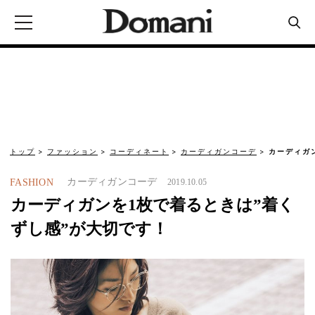
トップ
ファッション
コーディネート
カーディガンコーデ
カーディガ
カーディガンコーデ
FASHION
2019.10.05
カーディガンを1枚で着るときは”着く
ずし感”が大切です！