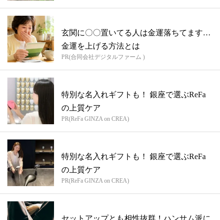
玄関に〇〇置いてる人は金運落ちてます…
金運を上げる方法とは
PR(合同会社デジタルファーム )
特別な名入れギフトも！ 銀座で選ぶReFa
の上質ケア
PR(ReFa GINZA on CREA)
特別な名入れギフトも！ 銀座で選ぶReFa
の上質ケア
PR(ReFa GINZA on CREA)
セットアップとも相性抜群！ハンサム派に