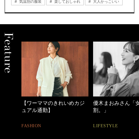
気温別の服装
楽しておしゃれ
大人かっこいい
身
【ワーママのきれいめカジ
優木まおみさん「女
ュアル通勤】
割。」
FASHION
LIFESTYLE