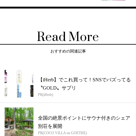
Read More
おすすめの関連記事
【iHerb】でこれ買って！SNSでバズってる
〝GOLD〟サプリ
PR(iHerb)
全国の絶景ポイントにサウナ付きのシェア
別荘を展開
PR(COCO VILLA on GOETHE)