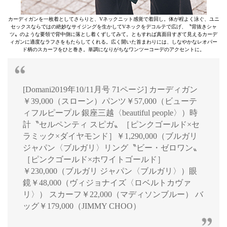
カーディガンを一枚着としてさらりと、Vネックニット感覚で着回し。体が程よく泳ぐ、ユニ
セックスならではの絶妙なサイジングを生かしてVネックをデコルテで広げ、〝背抜きシャ
ツ〟のような要領で背中側に落とし着くずしてみて。ともすれば真面目すぎて見えるカーデ
ィガンに適度なラフさをもたらしてくれる。広く開いた首まわりには、しなやかなレオパー
ド柄のスカーフをひと巻き。単調になりがちなワンツーコーデのアクセントに。
[Domani2019年10/11月号 71ページ] カーディガン
￥39,000（スローン）パンツ￥57,000（ビューテ
ィフルピープル 銀座三越〈beautiful people〉）時
計〝セルペンティ スピガ〟［ピンクゴールド×セ
ラミック×ダイヤモンド］￥1,290,000（ブルガリ
ジャパン〈ブルガリ〉リング〝ビー・ゼロワン〟
［ピンクゴールド×ホワイトゴールド］
￥230,000（ブルガリ ジャパン〈ブルガリ〉）眼
鏡￥48,000（ヴィジョナイズ〈ロベルトカヴァ
リ〉） スカーフ￥22,000（マディソンブルー） バ
ッグ￥179,000（JIMMY CHOO）