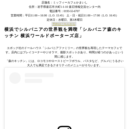
店舗名：ミッフィーカフェかまいし
住所：岩手県釜石市大町1-1-10 釜石情報交流センター内
電話番号：0193-55-6707
営業時間：平日11:00～16:00（L.O. 15:45） 土・日・祝日11:00～17:00（L.O. 16:45）
定休日：水曜日、第3木曜日
予約はこちらから
横浜でシルバニアの世界観を満喫「シルバニア森のキ
ッチン 横浜ワールドポーターズ店」
エポック社のドールハウス「シルバニアファミリー」の世界観を再現したテーマカフェで
す。店内にはプレイコーナーやジオラマ、撮影スポットがあり、時間が経つのがあっという
間に感じます。
「森のキッチン」には、ロコモコやローストビーフボウル、パスタなど、グルメにうるさい
大人でも満足できるクオリティのメニューがそろいます。