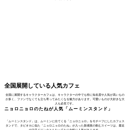
全国展開している人気カフェ
全国に展開するキャラクターカフェは、キャラクターの中でも特に知名度や人気が高いもの
が多く、ファンでなくても立ち寄ってみたくなる魅力があります。可愛いものが大好きな大
人も必見です。
ニョロニョロのたねが人気「ムーミンスタンド」
「ムーミンスタンド」は、ムーミンに出てくる「ニョロニョロ」をモチーフにしたカフェス
タンドで、タピオカに似た「ニョロニョロのたね」が入った新感覚の飲むスイーツは、最近
の注目ドリンクともなっており女性に人気があります。