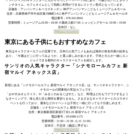
アンパンマンのキャラクターたちがそろったテーマパーク内にあり、小腹が空いたときやラ
ンチタイム、カフェタイムとして気軽に利用ができるレストラン形式となっています。
店舗名：アンパンマン＆ペコズキッチン 神戸アンパンマンこどもミュージアム＆モール
住所：兵庫県神戸市中央区東川崎町1-6-2 神戸アンパンマンこどもミュージアム＆モール1F
電話番号：078-341-8943
営業時間：ミュージアム10:00～18:00 ※最終入館17:00 ショッピングモール 10:00～19:00
定休日：なし
予約はこちらから
東京にある子供にもおすすめなカフェ
東京はキャラクターカフェの宝庫です。日本の人気アニメもあれば海外の有名作家の絵本も
あり、「今週はどこに行ってみようか」と選ぶ楽しみがあります。子供と大人が一緒にエン
ジョイできる都内のキャラクターカフェを紹介します。
サンリオの人気キャラクター「シナモロールカフェ 新
宿マルイ アネックス店」
新宿にある「シナモロールカフェ 新宿マルイ アネックス店」は、サンリオキャラクター、シ
ナモロールの関東初の常設カフェです。
「おやすみオムライス」や「みるくのみるくぱすた」など、料理はどれもワクワクするよう
なネーミングで、味も見た目も期待を裏切りません。さまざまなキャラクターとのコラボイ
ベントも行っており、週末などのイベントは子供と一緒に行っても十分楽しめます。
店舗名：シナモロールカフェ 新宿マルイ アネックス店
住所：東京都新宿区新宿3丁目1-26 新宿マルイ アネックス
電話番号：03-6380-1175
営業時間：11:00～21:30（L.O. 21:00）
定休日：不定休（施設に準ずる）
予約はこちらから