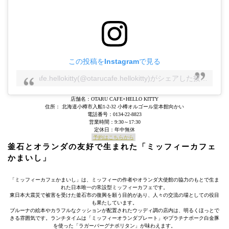
この投稿をInstagramで見る
otarucafe.hellokitty(@otarucafe.hellokitty)がシェアした投稿
–
20
店舗名：OTARU CAFE×HELLO KITTY
住所： 北海道小樽市入船1-2-32 小樽オルゴール堂本館向かい
電話番号：0134-22-8823
営業時間：9:30～17:30
定休日：年中無休
予約はこちらから
釜石とオランダの友好で生まれた「ミッフィーカフェ
かまいし」
「ミッフィーカフェかまいし」は、ミッフィーの作者やオランダ大使館の協力のもとで生ま
れた日本唯一の常設型ミッフィーカフェです。
東日本大震災で被害を受けた釜石市の復興を願う目的があり、人々の交流の場としての役目
も果たしています。
ブルーナの絵本やカラフルなクッションが配置されたウッディ調の店内は、明るくほっとで
きる雰囲気です。ランチタイムは「ミッフィーオランダプレート」やプラチナポーク白金豚
を使った「ラガーバーグナポリタン」が味わえます。