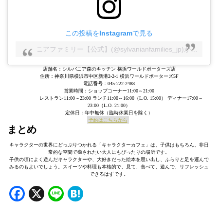
この投稿をInstagramで見る
シルバニアファミリー【公式】(@sylvanianfamilies_jp)がシェアした投稿
店舗名：シルバニア森のキッチン 横浜ワールドポーターズ店
住所：神奈川県横浜市中区新港2-2-1 横浜ワールドポーターズ5F
電話番号：045-222-2488
営業時間：ショップコーナー11:00～21:00
レストラン11:00～23:00 ランチ11:00～16:00（L.O. 15:00） ディナー17:00～
23:00（L.O. 21:00）
定休日：年中無休（臨時休業日を除く）
予約はこちらから
まとめ
キャラクターの世界にどっぷりつかれる「キャラクターカフェ」は、子供はもちろん、非日
常的な空間で癒されたい大人にもぴったりの場所です。
子供の頃によく遊んだキャラクターや、大好きだった絵本を思い出し、ふらりと足を運んで
みるのもよいでしょう。スイーツや料理も本格的で、見て、食べて、遊んで、リフレッシュ
できるはずです。
Facebook
X
Line
Hatena