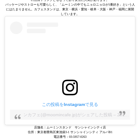
パッケージやストローも可愛らしく、「ムーミンの中でもニョロニョロが1番好き」という人
にはたまりません。カフェスタンドは、東京・横浜・愛知・岐阜・大阪・神戸・福岡に展開
しています。
この投稿をInstagramで見る
ムーミンカフェ(@moomincafe.jp)がシェアした投稿
–
2019年10月月8日午後4時26分PDT
店舗名：ムーミンスタンド サンシャインシティ店
住所：東京都豊島区東池袋3-1 サンシャインシティ アルパB1
電話番号：03-5957-0263