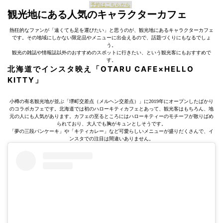
予約はこちらから
観光地にある人気のキャラクターカフェ
熱狂的なファンが「遠くても足を運びたい」と思うのが、観光地にあるキャラクターカフェ
です。その地域にしかない限定品やメニューに出会えるので、話題づくりにもなるでしょ
う。
観光の雑誌や情報誌以外のおすすめのスポットに行きたい、という観光客にもおすすめで
す。
北海道でインスタ映え「OTARU CAFE×HELLO
KITTY」
小樽の有名観光地が並ぶ「堺町交差点（メルヘン交差点）」に2019年にオープンしたばかり
のコラボカフェです。北海道では初のハローキティカフェとあって、観光客はもちろん、地
元の人にも人気があります。カフェの至るところにはハローキティーのモチーフが散りばめ
られており、大人でも胸がキュンとしそうです。
「夢の三段パンケーキ」や「キティカレー」など可愛らしいメニューが盛りだくさんで、イ
ンスタでの注目は間違いありません。