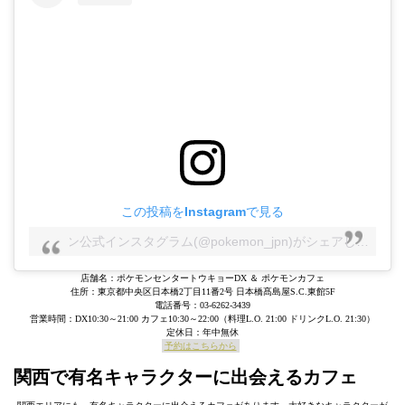
この投稿をInstagramで見る
ポケモン公式インスタグラム(@pokemon_jpn)がシェアした投稿
店舗名：ポケモンセンタートウキョーDX ＆ ポケモンカフェ
住所：東京都中央区日本橋2丁目11番2号 日本橋髙島屋S.C.東館5F
電話番号：03-6262-3439
営業時間：DX10:30～21:00 カフェ10:30～22:00（料理L.O. 21:00 ドリンクL.O. 21:30）
定休日：年中無休
予約はこちらから
関西で有名キャラクターに出会えるカフェ