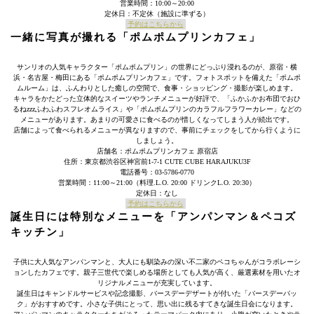
営業時間：10:00～20:00
定休日：不定休（施設に準ずる）
予約はこちらから
一緒に写真が撮れる「ポムポムプリンカフェ」
サンリオの人気キャラクター「ポムポムプリン」の世界にどっぷり浸れるのが、原宿・横
浜・名古屋・梅田にある「ポムポムプリンカフェ」です。フォトスポットを備えた「ポムポ
ムルーム」は、ふんわりとした癒しの空間で、食事・ショッピング・撮影が楽しめます。
キャラをかたどった立体的なスイーツやランチメニューが好評で、「ふかふかお布団でおひ
るねzzzふわふわスフレオムライス」や「ポムポムプリンのカラフルフラワーカレー」などの
メニューがあります。あまりの可愛さに食べるのが惜しくなってしまう人が続出です。
店舗によって食べられるメニューが異なりますので、事前にチェックをしてから行くように
しましょう。
店舗名：ポムポムプリンカフェ 原宿店
住所：東京都渋谷区神宮前1-7-1 CUTE CUBE HARAJUKU3F
電話番号：03-5786-0770
営業時間：11:00～21:00（料理.L.O. 20:00 ドリンクL.O. 20:30）
定休日：なし
予約はこちらから
誕生日には特別なメニューを「アンパンマン＆ペコズ
キッチン」
子供に大人気なアンパンマンと、大人にも馴染みの深い不二家のペコちゃんがコラボレーシ
ョンしたカフェです。親子三世代で楽しめる場所としても人気が高く、厳選素材を用いたオ
リジナルメニューが充実しています。
誕生日はキャンドルサービスや記念撮影、バースデーデザートが付いた「バースデーパッ
ク」がおすすめです。小さな子供にとって、思い出に残るすてきな誕生日会になります。