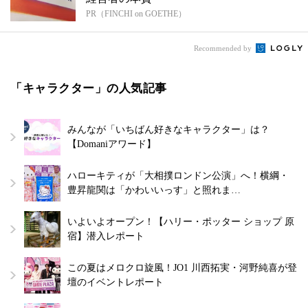
PR（FINCHI on GOETHE）
Recommended by
「キャラクター」の人気記事
みんなが「いちばん好きなキャラクター」は？
【Domaniアワード】
ハローキティが「大相撲ロンドン公演」へ！横綱・
豊昇龍関は「かわいいっす」と照れま…
いよいよオープン！【ハリー・ポッター ショップ 原
宿】潜入レポート
この夏はメロクロ旋風！JO1 川西拓実・河野純喜が登
壇のイベントレポート