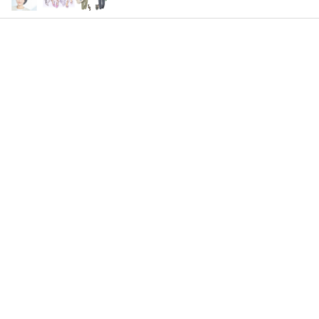
働く女性のバッグの中身
FASHION
40代の小顔メイク
BEAUTY