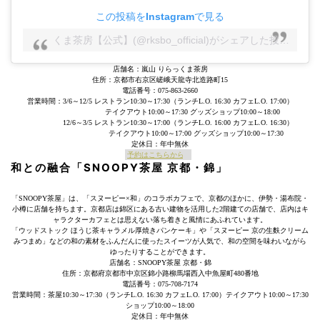
この投稿をInstagramで見る
りらっくま茶房【公式】(@rksbo_official)がシェアした投稿
–
20
店舗名：嵐山 りらっくま茶房
住所：京都市右京区嵯峨天龍寺北造路町15
電話番号：075-863-2660
営業時間：3/6～12/5 レストラン10:30～17:30（ランチL.O. 16:30 カフェL.O. 17:00）
テイクアウト10:00～17:30 グッズショップ10:00～18:00
12/6～3/5 レストラン10:30～17:00（ランチL.O. 16:00 カフェL.O. 16:30）
テイクアウト10:00～17:00 グッズショップ10:00～17:30
定休日：年中無休
予約はこちらから
和との融合「SNOOPY茶屋 京都・錦」
「SNOOPY茶屋」は、「スヌーピー×和」のコラボカフェで、京都のほかに、伊勢・湯布院・
小樽に店舗を持ちます。京都店は錦区にある古い建物を活用した2階建ての店舗で、店内はキ
ャラクターカフェとは思えない落ち着きと風情にあふれています。
「ウッドストック ほうじ茶キャラメル厚焼きパンケーキ」や「スヌーピー 京の生麩クリーム
みつまめ」などの和の素材をふんだんに使ったスイーツが人気で、和の空間を味わいながら
ゆったりすることができます。
店舗名：SNOOPY茶屋 京都・錦
住所：京都府京都市中京区錦小路柳馬場西入中魚屋町480番地
電話番号：075-708-7174
営業時間：茶屋10:30～17:30（ランチL.O. 16:30 カフェL.O. 17:00）テイクアウト10:00～17:30
ショップ10:00～18:00
定休日：年中無休