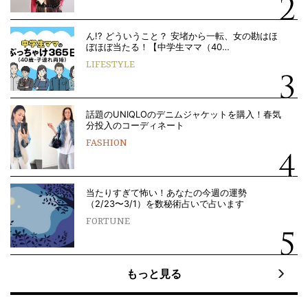
ん!? どういうこと？ 安堵から一転、女の勘はほ
ぼほぼ当たる！【中学生ママ（40…
LIFESTYLE
話題のUNIQLOのデニムジャケットを購入！春気
分投入のコーディネート
FASHION
当たりすぎて怖い！あなたの今週の運勢
（2/23〜3/1）を数秘術占いで占います
FORTUNE
もっと見る