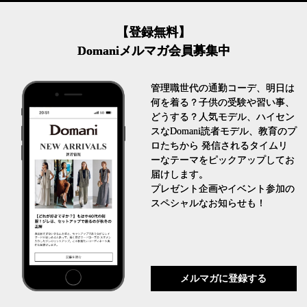
【登録無料】
Domaniメルマガ会員募集中
心地よくいられるおしゃれ
とは
管理職世代の通勤コーデ、明日は
何を着る？子供の受験や習い事、
どうする？人気モデル、ハイセン
FASHION
スなDomani読者モデル、教育のプ
ロたちから 発信されるタイムリ
ーなテーマをピックアップしてお
届けします。
プレゼント企画やイベント参加の
スペシャルなお知らせも！
優木まおみさん「女の時間
メルマガに登録する
割。」