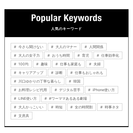
人気のキーワード
今さら聞けない
大人のマナー
人間関係
大人の女子力
おうち時間
育児
仕事効率化
100均
趣味
仕事も家庭も
夫婦
キャリアアップ
診断
仕事もおしゃれも
川口ゆかりの丁寧な暮らし
韓国
お料理レシピ代用
デジタル苦手
iPhone使い方
LINE使い方
#ワーママあるある劇場
大人かっこいい
時短
女の時間割
時事ネタ
文房具