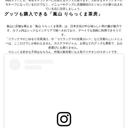
関西エリアにも、有名キャラクターに出会えるカフェがあります。大好きなキャラクターが
モチーフになっているだけでなく、メニューやグッズに店舗独自のエッセンスが盛り込まれ
ている点に注目しましょう。
グッツも購入できる「嵐山 りらっくま茶房」
嵐山に店舗を構える「嵐山 りらっくま茶房」は、日本文化の中心地らしい和の趣が魅力で
す。カフェ内はシックなインテリアで統一されており、デートでも気軽に利用できそうで
す。
「リラックマのごゆるり京茶漬け」や「コリラックマの京風カレー」など京都らしいメニュ
ーは、ここだけでしか味わえません。カステラやジャム、お茶などのグッズも豊富で、お土
産選びにも困りません。
りらっくま好きな子供はもちろん、外国人観光客にも人気でイチオシのスポットです。