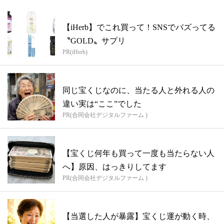
【iHerb】でこれ買って！SNSでバズってる
〝GOLD〟サプリ
PR(iHerb)
同じ宝くじなのに、当たる人と外れる人の
違い実は“ここ”でした
PR(合同会社デジタルファーム )
【宝くじ何年も買って一度も当たらない人
へ】原因、はっきりしてます
PR(合同会社デジタルファーム )
【当選した人が暴露】宝くじ運が動く時、