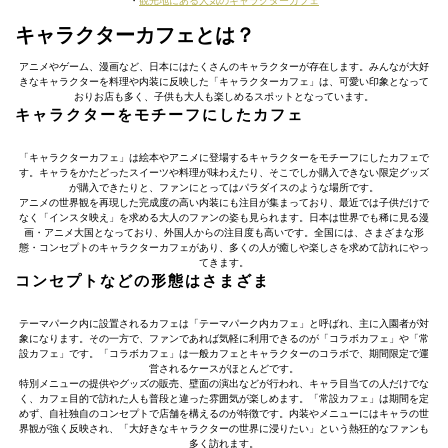
・
観光地にある人気のキャラクターカフェ
キャラクターカフェとは？
アニメやゲーム、漫画など、日本にはたくさんのキャラクターが存在します。みんなが大好
きなキャラクターを料理や内装に反映した「キャラクターカフェ」は、可愛い印象となって
おりお店も多く、子供も大人も楽しめるスポットとなっています。
キャラクターをモチーフにしたカフェ
「キャラクターカフェ」は絵本やアニメに登場するキャラクターをモチーフにしたカフェで
す。キャラをかたどったスイーツや料理が味わえたり、そこでしか購入できない限定グッズ
が購入できたりと、ファンにとってはパラダイスのような場所です。
アニメの世界観を再現した完成度の高い内装にも注目が集まっており、最近では子供だけで
なく「インスタ映え」を求める大人のファンの姿も見られます。日本は世界でも稀に見る漫
画・アニメ大国となっており、外国人からの注目度も高いです。全国には、さまざまな形
態・コンセプトのキャラクターカフェがあり、多くの人が癒しや楽しさを求めて訪れにやっ
てきます。
コンセプトなどの形態はさまざま
テーマパーク内に設置されるカフェは「テーマパーク内カフェ」と呼ばれ、主に入園者が対
象になります。その一方で、ファンであれば気軽に利用できるのが「コラボカフェ」や「常
設カフェ」です。「コラボカフェ」は一般カフェとキャラクターのコラボで、期間限定で運
営されるケースがほとんどです。
特別メニューの提供やグッズの販売、壁面の演出などが行われ、キャラ目当ての人だけでな
く、カフェ目的で訪れた人も普段と違った雰囲気が楽しめます。「常設カフェ」は期間を定
めず、自社独自のコンセプトで店舗を構えるのが特徴です。内装やメニューにはキャラの世
界観が強く反映され、「大好きなキャラクターの世界に浸りたい」という熱狂的なファンも
多く訪れます。