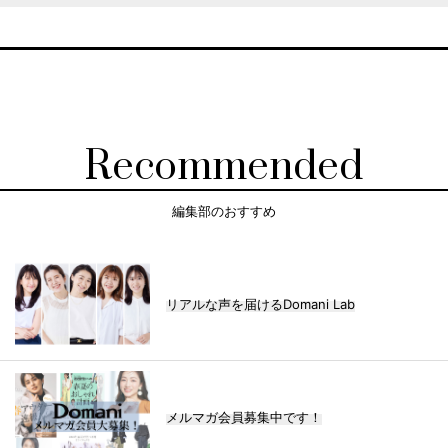
LIFESTYLE
Recommended
編集部のおすすめ
【ワーママのきれいめカジ
ュアル通勤】
FASHION
リアルな声を届けるDomani Lab
メルマガ会員募集中です！