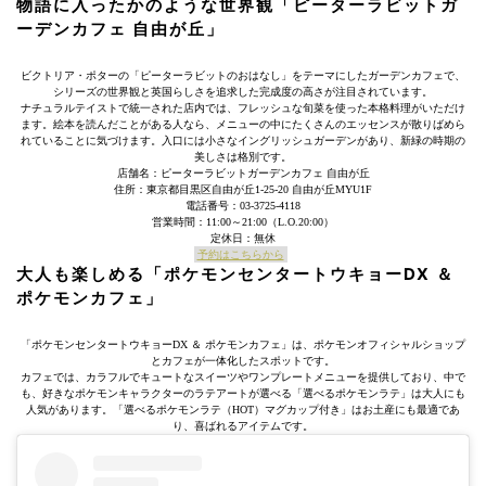
物語に入ったかのような世界観「ピーターラビットガ
ーデンカフェ 自由が丘」
ビクトリア・ポターの「ピーターラビットのおはなし」をテーマにしたガーデンカフェで、
シリーズの世界観と英国らしさを追求した完成度の高さが注目されています。
ナチュラルテイストで統一された店内では、フレッシュな旬菜を使った本格料理がいただけ
ます。絵本を読んだことがある人なら、メニューの中にたくさんのエッセンスが散りばめら
れていることに気づけます。入口には小さなイングリッシュガーデンがあり、新緑の時期の
美しさは格別です。
店舗名：ピーターラビットガーデンカフェ 自由が丘
住所：東京都目黒区自由が丘1-25-20 自由が丘MYU1F
電話番号：03-3725-4118
営業時間：11:00～21:00（L.O.20:00）
定休日：無休
予約はこちらから
大人も楽しめる「ポケモンセンタートウキョーDX ＆
ポケモンカフェ」
「ポケモンセンタートウキョーDX ＆ ポケモンカフェ」は、ポケモンオフィシャルショップ
とカフェが一体化したスポットです。
カフェでは、カラフルでキュートなスイーツやワンプレートメニューを提供しており、中で
も、好きなポケモンキャラクターのラテアートが選べる「選べるポケモンラテ」は大人にも
人気があります。「選べるポケモンラテ（HOT）マグカップ付き」はお土産にも最適であ
り、喜ばれるアイテムです。