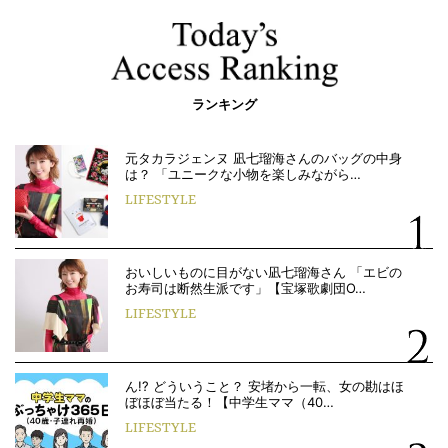
ランキング
元タカラジェンヌ 凪七瑠海さんのバッグの中身
は？ 「ユニークな小物を楽しみながら…
LIFESTYLE
おいしいものに目がない凪七瑠海さん 「エビの
お寿司は断然生派です」【宝塚歌劇団O…
LIFESTYLE
ん!? どういうこと？ 安堵から一転、女の勘はほ
ぼほぼ当たる！【中学生ママ（40…
LIFESTYLE