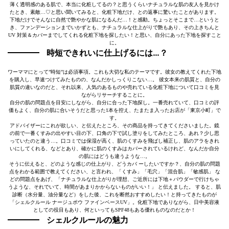
薄く透明感のある肌で、本当に化粧してるの？と思うくらいナチュラルな肌の友人を見かけ
たとき、素敵…♡と思い聞いてみると、化粧下地だけ、との返事に驚いたことがあります。
下地だけでそんなに自然で艶やかな肌になるんだ…！と感動。ちょっとそこまで…というと
き、ファンデーションまでいかずとも、ナチュラルな仕上がりで艶もあり、その上きちんと
UV 対策＆カバーまでしてくれる化粧下地を探したい！と思い、自分にあった下地を探すこと
に。
時短できれいに仕上げるには…？
ワーママにとって”時短”は必須事項。これも大切な私のテーマです。彼女の教えてくれた下地
を購入し、早速つけてみたものの、なんだかしっくりこない…。 彼女本来の肌質と、自分の
肌質の違いなのだと、それ以来、人気のあるものや売れている化粧下地について口コミを見
ながらリサーチすることに。
自分の肌の問題点を目安にしながら、自分に合った下地探し。一番売れていて、口コミの評
価もよく、自分の肌に合いそうだと思った1本を控え、たまたま入ったお店が「東京小町」で
す。
アドバイザーにこれが欲しい、と伝えたところ、その商品を持ってきてくださいました。鏡
の前で一番くすみの出やすい目の下、口角の下で試し塗りをしてみたところ、あれ？少し思
っていたのと違う…。口コミでは保湿が高く、肌のくすみを飛ばし補正し、肌のアラをきれ
いにしてくれる、などとあり、確かに肌のくすみはカバーされているけれど、なんだか自分
の肌にはどうも違うような…。
そうに伝えると、どのような感じの仕上がり、どうカバ ーしたいですか？、自分の肌の問題
点をわかる範囲で教えてください、と言われ、「くすみ」「毛穴」「混合肌」「敏感肌」 な
どの問題点をあげ、「ナチュラルな仕上がりが理想、ご近所には下地＋パウダーで行けちゃ
うような、それでいて、時間があまりかからないものがいい！」 と伝えました。 すると、肌
診断（水分量、油分量など）をした後、これを断然おすすめしたい！と持ってきたものが
「シェルクルール ナージュポウ ファインベースUV」。化粧下地でありながら、日中美容液
としての役目もあり、何といってもSPF48もある優れものなのだとか！
シェルクルールの魅力