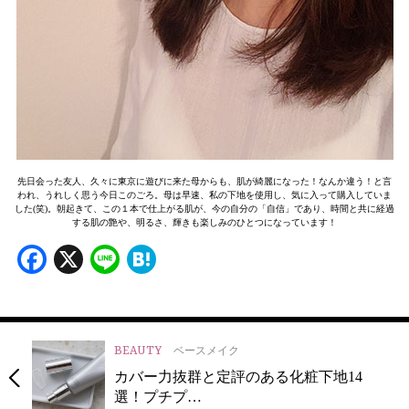
先日会った友人、久々に東京に遊びに来た母からも、肌が綺麗になった！なんか違う！と言
われ、うれしく思う今日このごろ。母は早速、私の下地を使用し、気に入って購入していま
した(笑)。朝起きて、この１本で仕上がる肌が、今の自分の「自信」であり、時間と共に経過
する肌の艶や、明るさ、輝きも楽しみのひとつになっています！
Facebook
X
Line
Hatena
BEAUTY
ベースメイク
カバー力抜群と定評のある化粧下地14
選！プチプ…