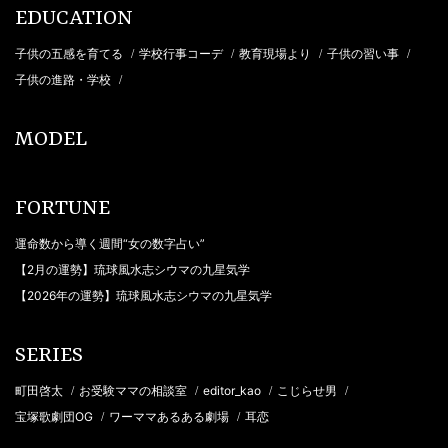
EDUCATION
子供の五感を育てる
学校行事コーデ
教育現場より
子供の習い事
/
/
/
/
子供の進路・学校
/
MODEL
FORTUNE
運命数から導く週間“女の数字占い”
【2月の運勢】琉球風水志シウマの九星気学
【2026年の運勢】琉球風水志シウマの九星気学
SERIES
町田啓太
お受験ママの相談室
editor_kao
こじらせ男
/
/
/
/
宝塚歌劇団OG
ワーママあるある劇場
耳恋
/
/