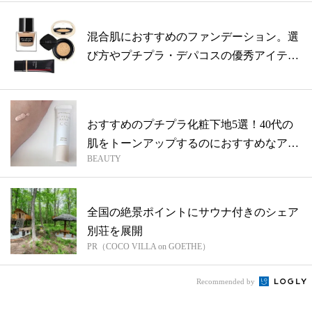
混合肌におすすめのファンデーション。選
び方やプチプラ・デパコスの優秀アイテム
をご...
おすすめのプチプラ化粧下地5選！40代の
肌をトーンアップするのにおすすめなアイ
BEAUTY
テ...
全国の絶景ポイントにサウナ付きのシェア
別荘を展開
PR（COCO VILLA on GOETHE）
Recommended by