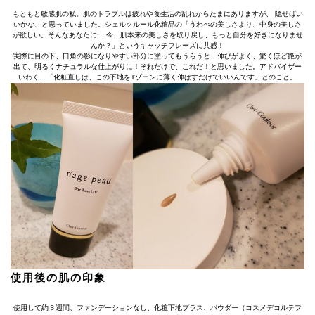
もともと敏感肌の私。肌のトラブルは疲れや食生活の乱れからたまにありますが、 隠せばい
いかな、と思っていました。シェルクルール化粧品の「うわべの美しさより、中身の美しさ
が欲しい。そんなあなたに… 今、肌本来の美しさを取り戻し、もっと自分を好きになりませ
んか？」というキャッチフレーズに共感！
実際に目の下、口角の影になりやすい部分に塗ってもうらうと、伸びがよく、驚くほど艶が
出て、明るくナチュラルな仕上がりに！それだけで、これだ！と思いました。アドバイザー
いわく、「化粧直しは、この下地をTゾーンに薄く伸ばすだけでいいんです」とのこと。
使用後の肌の印象
使用して約３週間、ファンデーションなし、化粧下地プラス、パウダー（コスメデコルテフ