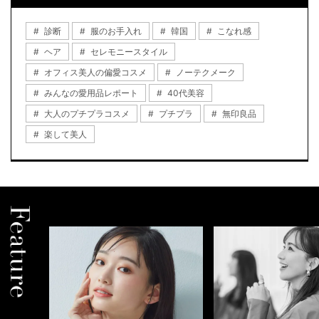
診断
服のお手入れ
韓国
こなれ感
ヘア
セレモニースタイル
オフィス美人の偏愛コスメ
ノーテクメーク
みんなの愛用品レポート
40代美容
大人のプチプラコスメ
プチプラ
無印良品
楽して美人