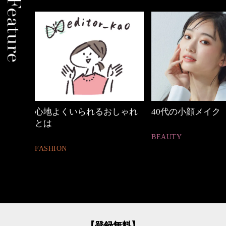
いられるおしゃれ
40代の小顔メイク
働く女
BEAUTY
FASHIO
【登録無料】