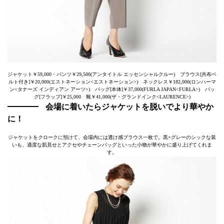
ジャケット￥59,000・パンツ￥29,500(アンタイトル エッセンシャルクルー) ブラウス[共布ベ
ルト付き]￥20,000(エストネーション<エストネーション>) ネックレス￥182,000(ロンハーマ
ン<タナーズ インディアン アーツ>) バッグ[本体]￥37,000(FURLA JAPAN<FURLA>) バッ
グ[フラップ]￥25,000 靴￥41,000(ザ・グランドインク<LAURENCE>)
会場に着いたらジャケットを脱いでより華やか
に！
ジャケットをクロークに預けて、会場内には透け感ブラウス一枚で。黒×グレーのシックな装
いも、適度な肌見せとアクセやチェーンバッグといった小物が華やかに盛り上げてくれま
す。