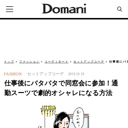
トップ
ファッション
コーディネート
セットアップコーデ
仕事後にバ
セットアップコーデ
FASHION
2019.10.19
仕事後にバタバタで同窓会に参加！通
勤スーツで劇的オシャレになる方法