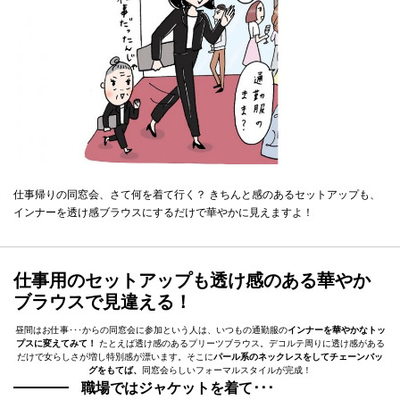
仕事帰りの同窓会、さて何を着て行く？ きちんと感のあるセットアップも、
インナーを透け感ブラウスにするだけで華やかに見えますよ！
仕事用のセットアップも透け感のある華やか
ブラウスで見違える！
昼間はお仕事･･･からの同窓会に参加という人は、いつもの通勤服の
インナーを華やかなトッ
プスに変えてみて！
たとえば透け感のあるプリーツブラウス。デコルテ周りに透け感がある
だけで女らしさが増し特別感が漂います。そこに
パール系のネックレスをしてチェーンバッ
グをもてば、
同窓会らしいフォーマルスタイルが完成！
職場ではジャケットを着て･･･