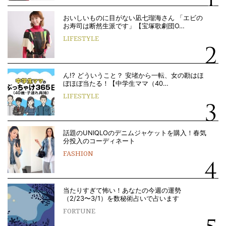
おいしいものに目がない凪七瑠海さん 「エビの
お寿司は断然生派です」【宝塚歌劇団O…
LIFESTYLE
ん!? どういうこと？ 安堵から一転、女の勘はほ
ぼほぼ当たる！【中学生ママ（40…
LIFESTYLE
話題のUNIQLOのデニムジャケットを購入！春気
分投入のコーディネート
FASHION
当たりすぎて怖い！あなたの今週の運勢
（2/23〜3/1）を数秘術占いで占います
FORTUNE