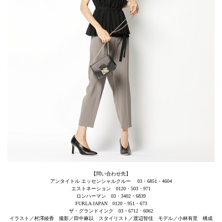
【問い合わせ先】
アンタイトル エッセンシャルクルー 03・6851・4604
エストネーション 0120・503・971
ロンハーマン 03・3402・6839
FURLA JAPAN 0120・951・673
ザ・グランドインク 03・6712・6062
イラスト／村澤綾香 撮影／田中麻以 スタイリスト／渡辺智佳 モデル／小林有里 構成