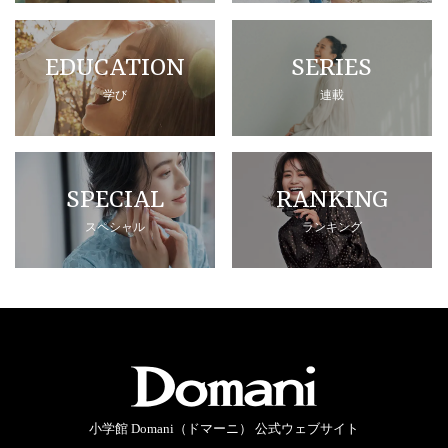
EDUCATION
SERIES
学び
連載
SPECIAL
RANKING
スペシャル
ランキング
小学館 Domani（ドマーニ） 公式ウェブサイト