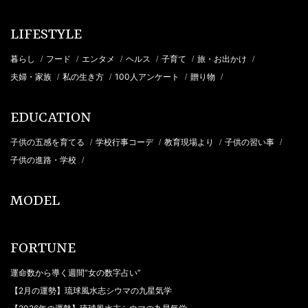
LIFESTYLE
暮らし
フード
エンタメ
ヘルス
子育て
旅・お出かけ
/
/
/
/
/
/
夫婦・家族
私の生き方
100人アンケート
贈り物
/
/
/
/
EDUCATION
子供の五感を育てる
学校行事コーデ
教育現場より
子供の習い事
/
/
/
/
子供の進路・学校
/
MODEL
FORTUNE
運命数から導く週間“女の数字占い”
【2月の運勢】琉球風水志シウマの九星気学