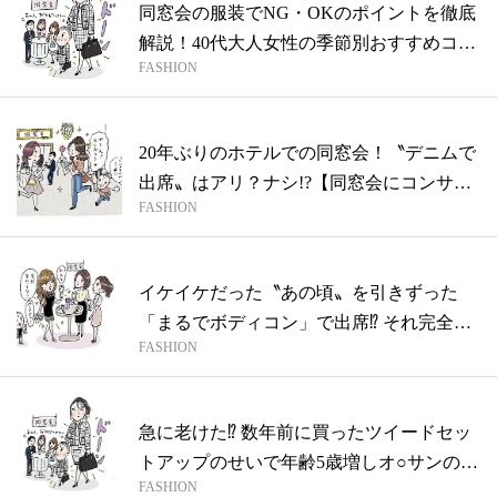
同窓会の服装でNG・OKのポイントを徹底
解説！40代大人女性の季節別おすすめコ
FASHION
ー...
20年ぶりのホテルでの同窓会！〝デニムで
出席〟はアリ？ナシ!?【同窓会にコンサ
FASHION
婆...
イケイケだった〝あの頃〟を引きずった
「まるでボディコン」で出席⁉ それ完全
FASHION
OUT...
急に老けた⁉ 数年前に買ったツイードセッ
トアップのせいで年齢5歳増しオ○サンの
FASHION
危...