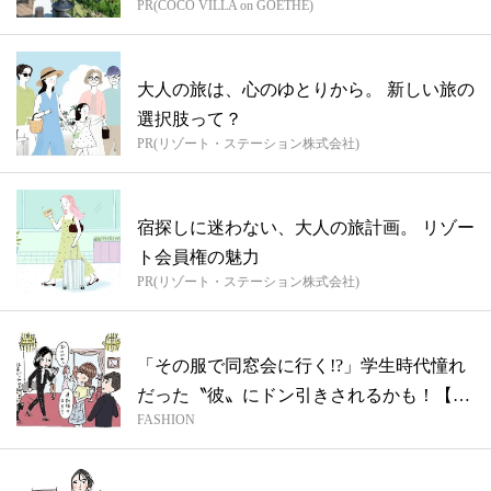
PR(COCO VILLA on GOETHE)
大人の旅は、心のゆとりから。 新しい旅の
選択肢って？
PR(リゾート・ステーション株式会社)
宿探しに迷わない、大人の旅計画。 リゾー
ト会員権の魅力
PR(リゾート・ステーション株式会社)
「その服で同窓会に行く!?」学生時代憧れ
だった〝彼〟にドン引きされるかも！【同
FASHION
窓...