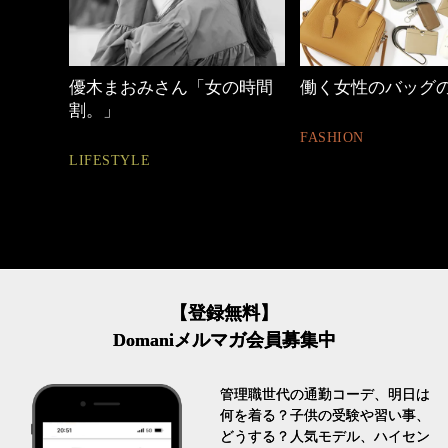
優木まおみさん「女の時間
働く女性のバッグの中身
割。」
FASHION
LIFESTYLE
【登録無料】
Domaniメルマガ会員募集中
管理職世代の通勤コーデ、明日は
何を着る？子供の受験や習い事、
どうする？人気モデル、ハイセン