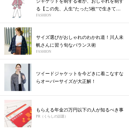
ジャケットを制する者が、おしゃれを制す
る【この先、人生”たった5枚”で生きてい
FASHION
く...
サイズ選びがおしゃれのわかれ道！川人未
帆さんに習う旬なバランス術
FASHION
ツイードジャケットを今どきに着こなすな
らオーバーサイズが大正解！
もらえる年金25万円以下の人が知るべき事
PR（くらしの話題）