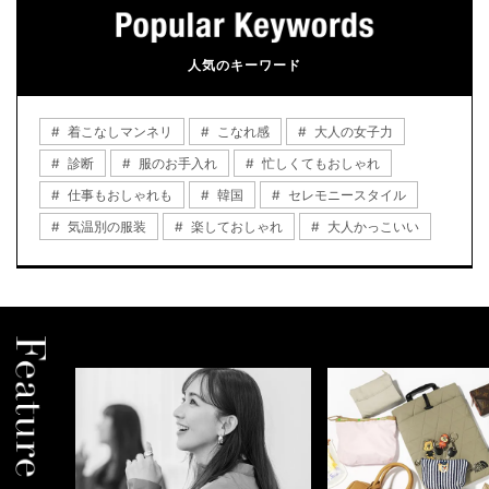
人気のキーワード
着こなしマンネリ
こなれ感
大人の女子力
診断
服のお手入れ
忙しくてもおしゃれ
仕事もおしゃれも
韓国
セレモニースタイル
気温別の服装
楽しておしゃれ
大人かっこいい