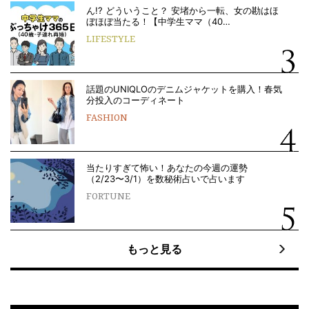
ん!? どういうこと？ 安堵から一転、女の勘はほ
ぼほぼ当たる！【中学生ママ（40…
LIFESTYLE
話題のUNIQLOのデニムジャケットを購入！春気
分投入のコーディネート
FASHION
当たりすぎて怖い！あなたの今週の運勢
（2/23〜3/1）を数秘術占いで占います
FORTUNE
もっと見る