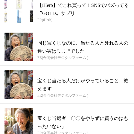
【iHerb】でこれ買って！SNSでバズってる
〝GOLD〟サプリ
PR(iHerb)
同じ宝くじなのに、当たる人と外れる人の
違い実は“ここ”でした
PR(合同会社デジタルファーム )
宝くじ当たる人だけがやっていること、教
えます
PR(合同会社デジタルファーム )
宝くじ当選者「〇〇をやらずに買うのはも
ったいない」
PR(合同会社デジタルファーム )