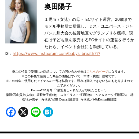
奥田陽子
１児m（女児）の母・ ECサイト運営。20歳まで
モデル事務所に所属し、ミス・ユニバース・ジャ
パン九州大会の佐賀地区でグランプリを獲得。現
在は子ども服を販売するECサイトの運営を行うか
たわら、イベント会社にも勤務している。
IG：
https://www.instagram.com/babys_breath77/
※この特集で使用した商品についての問い合わせ先は
こちらのページ
になります。
※この特集で使用した商品の価格はすべて、本体（税抜）価格です。
※この特集で使用したアイテムの一部は私物です。現在は購入できないものもありますので
ご了承ください。
Domani12/1月号「“最近おしゃれな人がやめたこと♡”」
撮影/石山貴文(人物)、坂根綾子(静物) スタイリスト/渡辺智佳 ヘア＆メーク/阿部洋知 構
成/木戸恵子 再構成/WEB Domani編集部 再構成／WebDomani編集部
Facebook
X
Line
Hatena