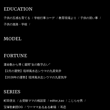
EDUCATION
子供の五感を育てる
学校行事コーデ
教育現場より
子供の習い事
/
/
/
/
子供の進路・学校
/
MODEL
FORTUNE
運命数から導く週間“女の数字占い”
【2月の運勢】琉球風水志シウマの九星気学
【2026年の運勢】琉球風水志シウマの九星気学
SERIES
町田啓太
お受験ママの相談室
editor_kao
こじらせ男
/
/
/
/
宝塚歌劇団OG
ワーママあるある劇場
耳恋
/
/